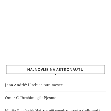
NAJNOVIJE NA ASTRONAUTU
Jana Andrić: U tebi je pun mesec
Omer Ć. Ibrahimagić: Pjesme
Matija Pavićević: Najtrezniji čovek na svetu (odlomak)