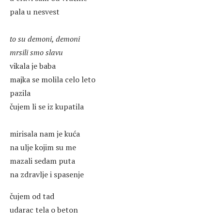
pala u nesvest
to su demoni, demoni
mrsili smo slavu
vikala je baba
majka se molila celo leto
pazila
čujem li se iz kupatila
mirisala nam je kuća
na ulje kojim su me
mazali sedam puta
na zdravlje i spasenje
čujem od tad
udarac tela o beton