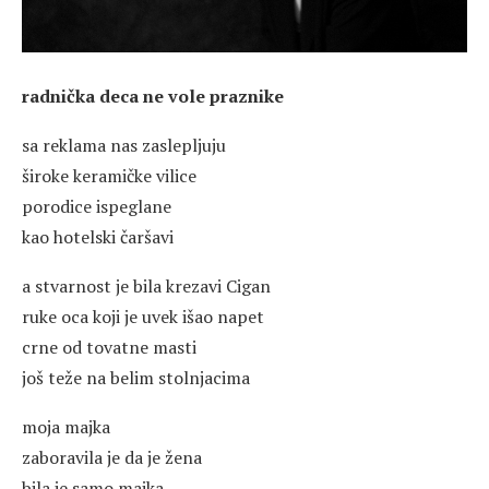
radnička deca ne vole praznike
sa reklama nas zaslepljuju
široke keramičke vilice
porodice ispeglane
kao hotelski čaršavi
a stvarnost je bila krezavi Cigan
ruke oca koji je uvek išao napet
crne od tovatne masti
još teže na belim stolnjacima
moja majka
zaboravila je da je žena
bila je samo majka