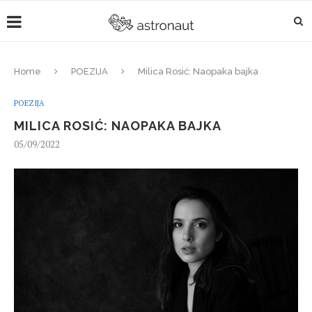
Home
POEZIJA
Milica Rosić: Naopaka bajka
POEZIJA
MILICA ROSIĆ: NAOPAKA BAJKA
05/09/2022