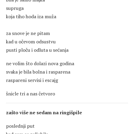
supruga
koja tiho hoda iza muža
za snove je ne pitam
kad u očevom odsustvu
pusti ploču i odluta u sećanja
ne volim što dolazi nova godina
svaka je bila bolna i rasparena
raspareni servisi i escajg
šnicle tri a nas četvoro
zašto više ne sedam na ringišpile
poslednji put