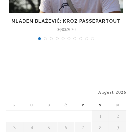
MLADEN BLAŽEVIĆ: KROZ PASSEPARTOUT
04/03/2020
August 2026
P
U
S
Č
P
S
N
1
2
3
4
5
6
7
8
9