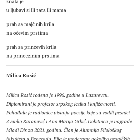
znala je
u ljubavi si ili tata ili mama
prah sa majčinih krila
na očevim prstima
prah sa prinčevih krila
na princezinim prstima
Milica Rosić
Milica Rosić rođena je 1996. godine u Lazarevcu.
Diplomirani je profesor srpskog jezika i književnosti.
Pohađala je radionice pisanja poezije koje su vodili pesnici
Zvonko Karanović i Ana Marija Grbić. Dobitnica je nagrade
Mladi Dis za 2021. godinu. Član je Alumnija Filološkog
fakulteta u Beogradu. Bila je moderator nekoliko pesničkih