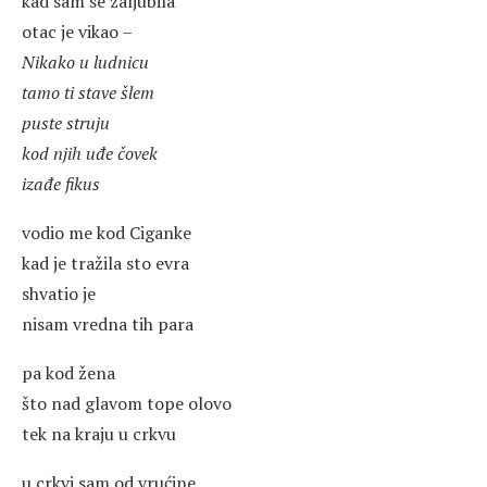
kad sam se zaljubila
otac je vikao –
Nikako u ludnicu
tamo ti stave šlem
puste struju
kod njih uđe čovek
izađe fikus
vodio me kod Ciganke
kad je tražila sto evra
shvatio je
nisam vredna tih para
pa kod žena
što nad glavom tope olovo
tek na kraju u crkvu
u crkvi sam od vrućine