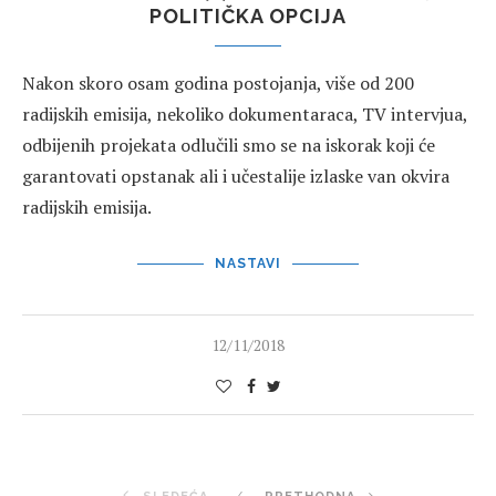
POLITIČKA OPCIJA
Nakon skoro osam godina postojanja, više od 200
radijskih emisija, nekoliko dokumentaraca, TV intervjua,
odbijenih projekata odlučili smo se na iskorak koji će
garantovati opstanak ali i učestalije izlaske van okvira
radijskih emisija.
NASTAVI
12/11/2018