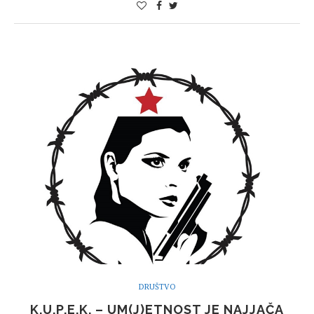
DRUŠTVO
K.U.P.E.K. – UM(J)ETNOST JE NAJJAČA