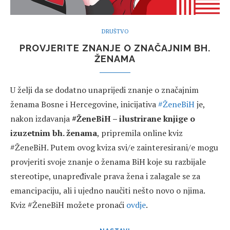
DRUŠTVO
PROVJERITE ZNANJE O ZNAČAJNIM BH.
ŽENAMA
U želji da se dodatno unaprijedi znanje o značajnim
ženama Bosne i Hercegovine, inicijativa
#ŽeneBiH
je,
nakon izdavanja
#ŽeneBiH – ilustrirane knjige o
izuzetnim bh. ženama
, pripremila online kviz
#ŽeneBiH. Putem ovog kviza svi/e zainteresirani/e mogu
provjeriti svoje znanje o ženama BiH koje su razbijale
stereotipe, unapređivale prava žena i zalagale se za
emancipaciju, ali i ujedno naučiti nešto novo o njima.
Kviz #ŽeneBiH možete pronaći
ovdje
.