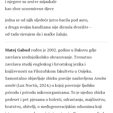
i njegove su sestre mijaukale
kao zbor uznemirene djece
jedna se od njih sljedeće jutro bacila pod auto,
a druga svojim kandžama nije dirnula dvorište –
od tada vjerujem da i mačke žaluju.
Matej Gabud
rođen je 2002. godine u Đakovu gdje
završava srednjoškolsko obrazovanje. Trenutno
završava studij engleskog i hrvatskog jezika i
književnosti na Filozofskom fakultetu u Osijeku.
Samostalno objavljuje zbirku poezije naslovljenu
Ameba
amebi
(Lux Noctis, 2024.) u kojoj povezuje ljudsku
prirodu i prirodu mikroorganizama. To je ujedno zbirka
pedeset i pet pjesama o bolesti, odrastanju, majčinstvu,
bratstvu, obitelji, o međugeneracijskim odnosima koji