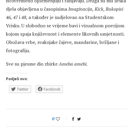
istovremeno oplemenjuju i ranjavaju. Druga su mu lirska
djela objavljena u časopisima
Imaginacija, Kick
,
Rukopisi
46, 47
i
48
, a također je sudjelovao na Studentskom
Vrisku. U slobodno se vrijeme bavi i vizualnom poezijom
kojom spaja književnost i elemente likovnih umjetnosti.
Obožava vrbe, svakojake čajeve, mandarine, bršljane i
fotografiju.
Sve su pjesme dio zbirke
Ameba amebi.
Podjeli ovo:
Twitter
Facebook
0