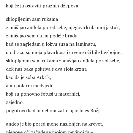
koji će ju ostaviti praznih džepova
sklopljenim sam rukama
zamišljao anđela pored sebe, njegova krila moj jastuk,
zamišljao sam da mi podiže bradu
kad se zagledam u lokvu suza na laminatu,
u odrazu su moja plava kosa i crvene oči bile bezbojne;
sklopljenim sam rukama zamišljao anđela pored sebe,
dok nas baka pokriva s dva sloja krzna
kao da je soba Arktik,
a mi polarni medvjedi
koji su ponovno fetusi u maternici,
zajedno,
pogotovo kad bi nebom zatutnjao bijes Božji
anđeo je bio pored mene naslonjen na krevet,
njegove oči začuđene mojom nevinošću –