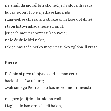
ne znači da moraš biti oko nečijeg zgloba ili vrata;
ljubav poput tvoje rijetka je kao iridij
i zauvijek je uklesana u obraze onih koje dotakneš
i tvoji listovi nikada neće strunuti
jer će ih moji prepoznati kao svoje;
naše će duše biti nakit,
tek će nas tada netko moći imati oko zgloba ili vrata.
Pierre
Počinio si prvo ubojstvo kad si imao četiri,
bacio si mačka u bure;
zvali smo ga Pierre, iako baš ne volimo francuski
njegovo je tijelo plutalo na vodi
i izgledalo kao crno-bijeli balon,