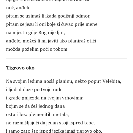
noć, anđele
pitam se uzimaš li ikada godišnji odmor,
pitam se jesu li oni koje si čuvao prije mene
na mjestu gdje Bog nije ljut,
anđele, možeš li mi javiti ako planiraš otići
možda poželim poći s tobom.
Tigrovo oko
Na svojim leđima nosiš planinu, nešto poput Velebita,
i ljudi dolaze po tvoje rude
i grade gnijezda na tvojim vrhovima;
bojim se da ćeš jednog dana
ostati bez plemenitih metala,
ne razmišljajući da jedan stoji ispred tebe,
i samo zato što ispod jezika imaš tigrovo oko,