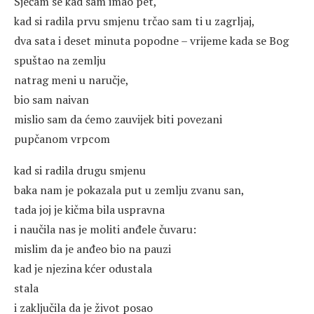
Sjećam se kad sam imao pet,
kad si radila prvu smjenu trčao sam ti u zagrljaj,
dva sata i deset minuta popodne – vrijeme kada se Bog
spuštao na zemlju
natrag meni u naručje,
bio sam naivan
mislio sam da ćemo zauvijek biti povezani
pupčanom vrpcom
kad si radila drugu smjenu
baka nam je pokazala put u zemlju zvanu san,
tada joj je kičma bila uspravna
i naučila nas je moliti anđele čuvaru:
mislim da je anđeo bio na pauzi
kad je njezina kćer odustala
stala
i zaključila da je život posao