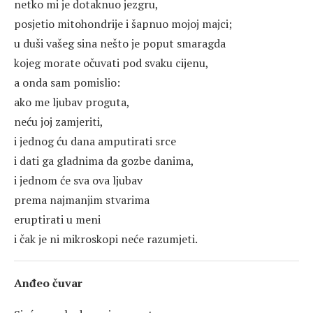
netko mi je dotaknuo jezgru,
posjetio mitohondrije i šapnuo mojoj majci;
u duši vašeg sina nešto je poput smaragda
kojeg morate očuvati pod svaku cijenu,
a onda sam pomislio:
ako me ljubav proguta,
neću joj zamjeriti,
i jednog ću dana amputirati srce
i dati ga gladnima da gozbe danima,
i jednom će sva ova ljubav
prema najmanjim stvarima
eruptirati u meni
i čak je ni mikroskopi neće razumjeti.
Anđeo čuvar