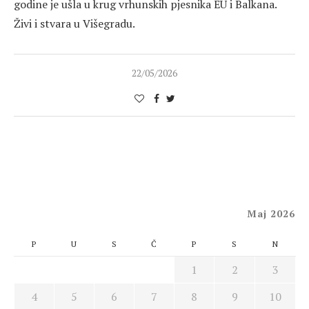
godine je ušla u krug vrhunskih pjesnika EU i Balkana.
Živi i stvara u Višegradu.
22/05/2026
Maj 2026
P
U
S
Č
P
S
N
1
2
3
4
5
6
7
8
9
10