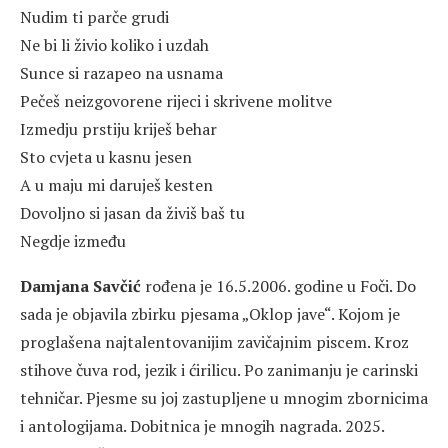
Nudim ti parče grudi
Ne bi li živio koliko i uzdah
Sunce si razapeo na usnama
Pečeš neizgovorene rijeci i skrivene molitve
Izmedju prstiju kriješ behar
Sto cvjeta u kasnu jesen
A u maju mi daruješ kesten
Dovoljno si jasan da živiš baš tu
Negdje između
Damjana Savčić
rođena je 16.5.2006. godine u Foči. Do
sada je objavila zbirku pjesama „Oklop jave“. Kojom je
proglašena najtalentovanijim zavičajnim piscem. Kroz
stihove čuva rod, jezik i ćirilicu. Po zanimanju je carinski
tehničar. Pjesme su joj zastupljene u mnogim zbornicima
i antologijama. Dobitnica je mnogih nagrada. 2025.