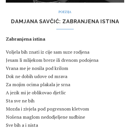
POEZIJA
DAMJANA SAVČIĆ: ZABRANJENA ISTINA
Zabranjena istina
Voljela bih znati iz cije sam suze rodjena
Jesam li mlijekom breze ili drenom podojena
Vrana me je nosila pod krilom
Dok ne dobih udove od mrava
Za mojim ocima plakala je srna
A jezik mi je oblikovao djetlic
Sta sve ne bih
Mozda i zivjela pod pogresnom kletvom
Nošena maglom nedodjeljene sudbine
Sve bih a i nista