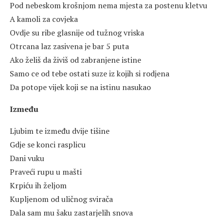
Pod nebeskom krošnjom nema mjesta za postenu kletvu
A kamoli za covjeka
Ovdje su ribe glasnije od tužnog vriska
Otrcana laz zasivena je bar 5 puta
Ako želiš da živiš od zabranjene istine
Samo ce od tebe ostati suze iz kojih si rodjena
Da potope vijek koji se na istinu nasukao
Između
Ljubim te između dvije tišine
Gdje se konci rasplicu
Dani vuku
Praveći rupu u mašti
Krpiću ih željom
Kupljenom od uličnog svirača
Dala sam mu šaku zastarjelih snova