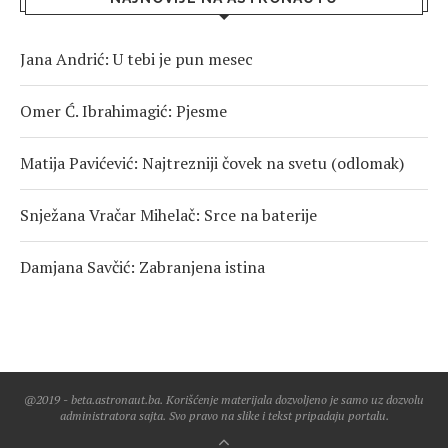
Jana Andrić: U tebi je pun mesec
Omer Ć. Ibrahimagić: Pjesme
Matija Pavićević: Najtrezniji čovek na svetu (odlomak)
Snježana Vračar Mihelač: Srce na baterije
Damjana Savčić: Zabranjena istina
@2019 - beta.astronaut.ba. Korišćenje materijala dozvoljeno je samo uz dozvolu
administratora sajta. Svo pravo na slike i tekst pripadaju portalu.