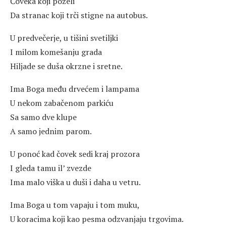
Čoveka koji poželi
Da stranac koji trči stigne na autobus.
U predvečerje, u tišini svetiljki
I milom komešanju grada
Hiljade se duša okrzne i sretne.
Ima Boga među drvećem i lampama
U nekom zabačenom parkiću
Sa samo dve klupe
A samo jednim parom.
U ponoć kad čovek sedi kraj prozora
I gleda tamu il’ zvezde
Ima malo viška u duši i daha u vetru.
Ima Boga u tom vapaju i tom muku,
U koracima koji kao pesma odzvanjaju trgovima.