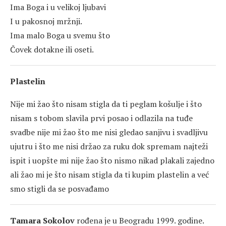
Ima Boga i u velikoj ljubavi
I u pakosnoj mržnji.
Ima malo Boga u svemu što
Čovek dotakne ili oseti.
Plastelin
Nije mi žao što nisam stigla da ti peglam košulje i što
nisam s tobom slavila prvi posao i odlazila na tuđe
svadbe nije mi žao što me nisi gledao sanjivu i svadljivu
ujutru i što me nisi držao za ruku dok spremam najteži
ispit i uopšte mi nije žao što nismo nikad plakali zajedno
ali žao mi je što nisam stigla da ti kupim plastelin a već
smo stigli da se posvađamo
Tamara Sokolov
rođena je u Beogradu 1999. godine.