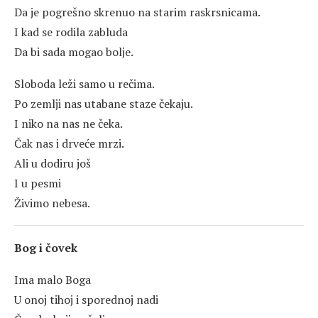
Da je pogrešno skrenuo na starim raskrsnicama.
I kad se rodila zabluda
Da bi sada mogao bolje.
Sloboda leži samo u rečima.
Po zemlji nas utabane staze čekaju.
I niko na nas ne čeka.
Čak nas i drveće mrzi.
Ali u dodiru još
I u pesmi
Živimo nebesa.
Bog i čovek
Ima malo Boga
U onoj tihoj i sporednoj nadi