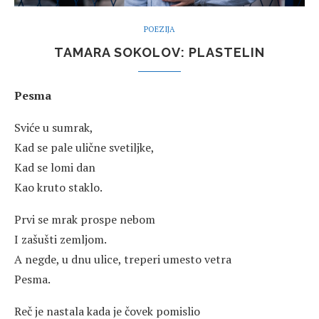
POEZIJA
TAMARA SOKOLOV: PLASTELIN
Pesma
Sviće u sumrak,
Kad se pale ulične svetiljke,
Kad se lomi dan
Kao kruto staklo.
Prvi se mrak prospe nebom
I zašušti zemljom.
A negde, u dnu ulice, treperi umesto vetra
Pesma.
Reč je nastala kada je čovek pomislio