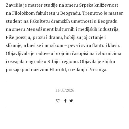
Završila je master studije na smeru Srpska književnost
na Filološkom fakultetu u Beogradu. Trenutno je master
student na Fakultetu dramskih umetnosti u Beogradu
na smeru Menadžment kulturnih i medijskih industrija.
Piše poeziju, prozu i dramu, hobiji su joj crtanje i
slikanje, a bavi se i muzikom – peva i svira flautu i klavir.
Objavljivala je radove u brojnim časopisima i zbornicima
i osvajala nagrade u Srbiji i regionu. Objavila je zbirku
poezije pod nazivom Hlorofil, u izdanju Presinga.
11/05/2026