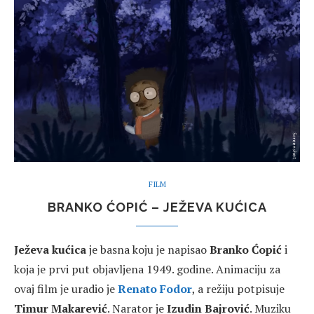
FILM
BRANKO ĆOPIĆ – JEŽEVA KUĆICA
Ježeva kućica
je basna koju je napisao
Branko Ćopić
i
koja je prvi put objavljena 1949. godine. Animaciju za
ovaj film je uradio je
Renato Fodor
, a režiju potpisuje
Timur Makarević
. Narator je
Izudin Bajrović
. Muziku