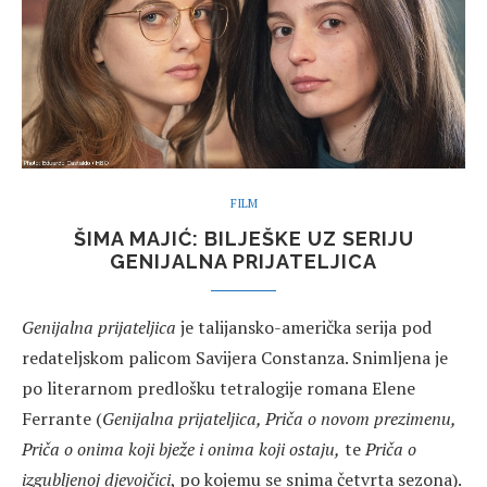
FILM
ŠIMA MAJIĆ: BILJEŠKE UZ SERIJU
GENIJALNA PRIJATELJICA
Genijalna prijateljica
je talijansko-američka serija pod
redateljskom palicom Savijera Constanza. Snimljena je
po literarnom predlošku tetralogije romana Elene
Ferrante (
Genijalna prijateljica, Priča o novom prezimenu,
Priča o onima koji bježe i onima koji ostaju,
te
Priča o
izgubljenoj djevojčici
, po kojemu se snima četvrta sezona).