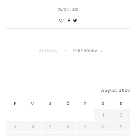
25/01/2020
SLEDEĆA
PRETHODNA
August 2026
P
U
S
Č
P
S
N
1
2
3
4
5
6
7
8
9