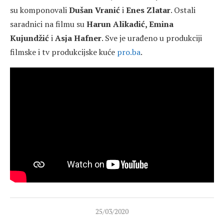
su komponovali
Dušan Vranić
i
Enes Zlatar
. Ostali
saradnici na filmu su
Harun Alikadić, Emina
Kujundžić
i
Asja Hafner
. Sve je urađeno u produkciji
filmske i tv produkcijske kuće
pro.ba
.
25/03/2020