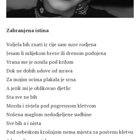
Zabranjena istina
Voljela bih znati iz cije sam suze rodjena
Jesam li mlijekom breze ili drenom podojena
Vrana me je nosila pod krilom
Dok ne dobih udove od mrava
Za mojim ocima plakala je srna
A jezik mi je oblikovao djetlic
Sta sve ne bih
Mozda i zivjela pod pogresnom kletvom
Nošena maglom nedodjeljene sudbine
Sve bih a i nista
Pod nebeskom krošnjom nema mjesta za postenu kletvu