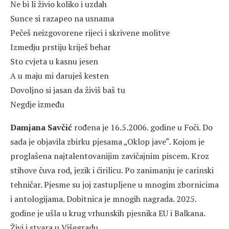
Ne bi li živio koliko i uzdah
Sunce si razapeo na usnama
Pečeš neizgovorene rijeci i skrivene molitve
Izmedju prstiju kriješ behar
Sto cvjeta u kasnu jesen
A u maju mi daruješ kesten
Dovoljno si jasan da živiš baš tu
Negdje između
Damjana Savčić
rođena je 16.5.2006. godine u Foči. Do
sada je objavila zbirku pjesama „Oklop jave“. Kojom je
proglašena najtalentovanijim zavičajnim piscem. Kroz
stihove čuva rod, jezik i ćirilicu. Po zanimanju je carinski
tehničar. Pjesme su joj zastupljene u mnogim zbornicima
i antologijama. Dobitnica je mnogih nagrada. 2025.
godine je ušla u krug vrhunskih pjesnika EU i Balkana.
Živi i stvara u Višegradu.