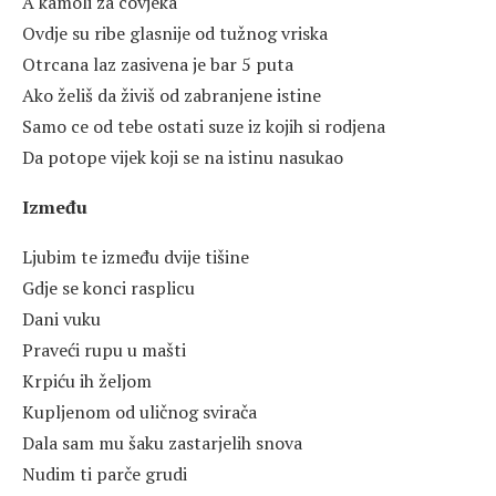
A kamoli za covjeka
Ovdje su ribe glasnije od tužnog vriska
Otrcana laz zasivena je bar 5 puta
Ako želiš da živiš od zabranjene istine
Samo ce od tebe ostati suze iz kojih si rodjena
Da potope vijek koji se na istinu nasukao
Između
Ljubim te između dvije tišine
Gdje se konci rasplicu
Dani vuku
Praveći rupu u mašti
Krpiću ih željom
Kupljenom od uličnog svirača
Dala sam mu šaku zastarjelih snova
Nudim ti parče grudi