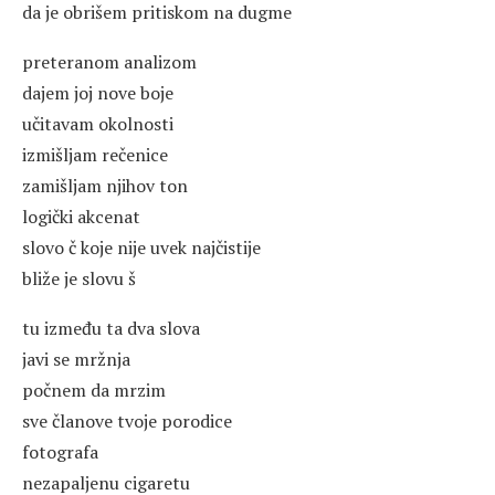
da je obrišem pritiskom na dugme
preteranom analizom
dajem joj nove boje
učitavam okolnosti
izmišljam rečenice
zamišljam njihov ton
logički akcenat
slovo č koje nije uvek najčistije
bliže je slovu š
tu između ta dva slova
javi se mržnja
počnem da mrzim
sve članove tvoje porodice
fotografa
nezapaljenu cigaretu