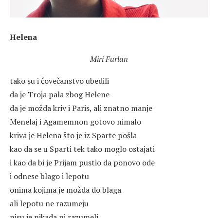
Helena
Miri Furlan
tako su i čovečanstvo ubedili
da je Troja pala zbog Helene
da je možda kriv i Paris, ali znatno manje
Menelaj i Agamemnon gotovo nimalo
kriva je Helena što je iz Sparte pošla
kao da se u Sparti tek tako moglo ostajati
i kao da bi je Prijam pustio da ponovo ode
i odnese blago i lepotu
onima kojima je možda do blaga
ali lepotu ne razumeju
nisu je nikada ni razumeli