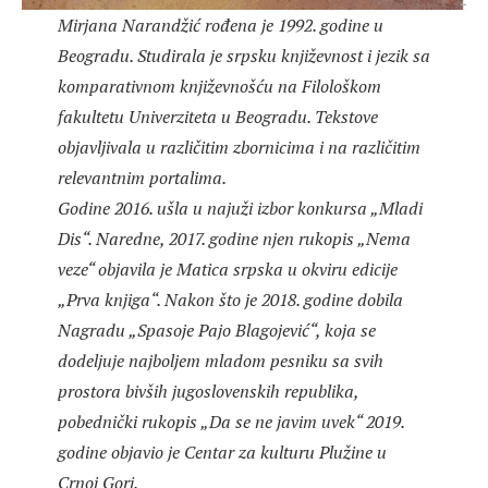
Mirjana Narandžić rođena je 1992. godine u
Beogradu. Studirala je srpsku književnost i jezik sa
komparativnom književnošću na Filološkom
fakultetu Univerziteta u Beogradu. Tekstove
objavljivala u različitim zbornicima i na različitim
relevantnim portalima.
Godine 2016. ušla u najuži izbor konkursa „Mladi
Dis“. Naredne, 2017. godine njen rukopis „Nema
veze“ objavila je Matica srpska u okviru edicije
„Prva knjiga“. Nakon što je 2018. godine dobila
Nagradu „Spasoje Pajo Blagojević“, koja se
dodeljuje najboljem mladom pesniku sa svih
prostora bivših jugoslovenskih republika,
pobednički rukopis „Da se ne javim uvek“ 2019.
godine objavio je Centar za kulturu Plužine u
Crnoj Gori.