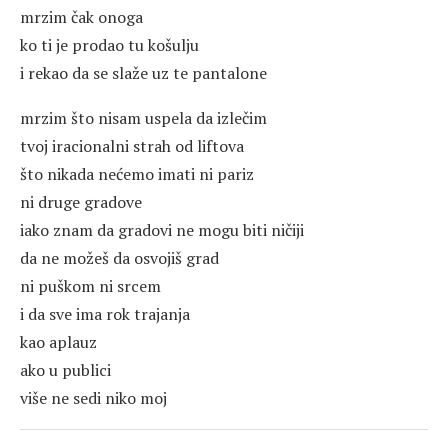
mrzim čak onoga
ko ti je prodao tu košulju
i rekao da se slaže uz te pantalone
mrzim što nisam uspela da izlečim
tvoj iracionalni strah od liftova
što nikada nećemo imati ni pariz
ni druge gradove
iako znam da gradovi ne mogu biti ničiji
da ne možeš da osvojiš grad
ni puškom ni srcem
i da sve ima rok trajanja
kao aplauz
ako u publici
više ne sedi niko moj