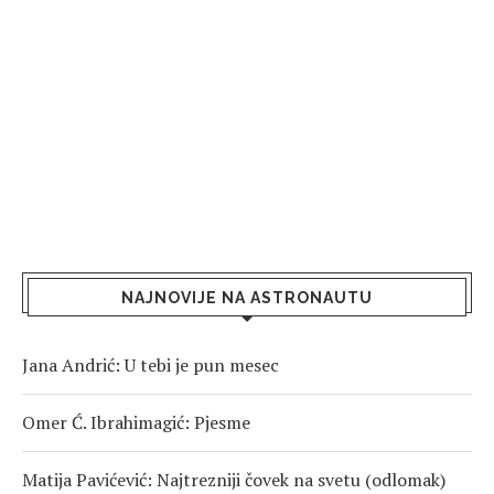
NAJNOVIJE NA ASTRONAUTU
Jana Andrić: U tebi je pun mesec
Omer Ć. Ibrahimagić: Pjesme
Matija Pavićević: Najtrezniji čovek na svetu (odlomak)