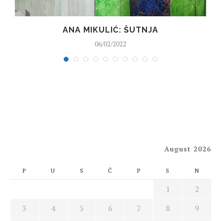
ANA MIKULIĆ: ŠUTNJA
06/02/2022
August 2026
P
U
S
Č
P
S
N
1
2
3
4
5
6
7
8
9