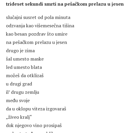
trideset sekundi smrti na pešačkom prelazu u jesen
slučajni susret od pola minuta
odzvanja kao višemesečna tišina
kao besan pozdrav što umire
na pešačkom prelazu u jesen
drugo je zima
šal umesto maske
led umesto blata
možeš da otklizaš
u drugi grad
il’ drugu zemlju
među svoje
da u oklopu viteza izgovaraš
„živeo kralj“
dok njegovo vino prosipaš