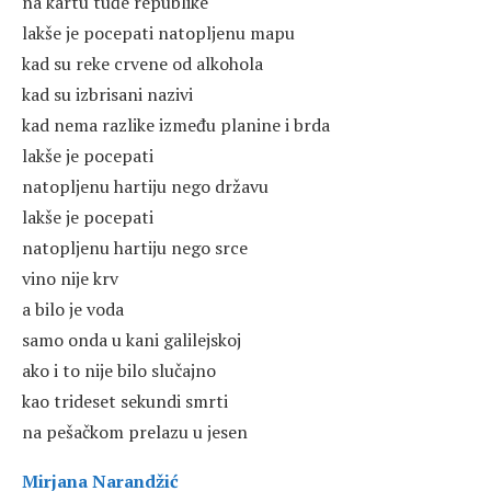
na kartu tuđe republike
lakše je pocepati natopljenu mapu
kad su reke crvene od alkohola
kad su izbrisani nazivi
kad nema razlike između planine i brda
lakše je pocepati
natopljenu hartiju nego državu
lakše je pocepati
natopljenu hartiju nego srce
vino nije krv
a bilo je voda
samo onda u kani galilejskoj
ako i to nije bilo slučajno
kao trideset sekundi smrti
na pešačkom prelazu u jesen
Mirjana Narandžić