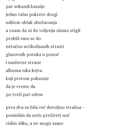
par sekundi kasnije
jedan talas pokreće drugi
udišem oblak obožavanja
a znam da ni do voljenja nismo stigli
probili smo se do
netačno artikulisanih strasti
glasovnih poruka u ponoć
i naslovne strane
albuma nika kejva
koji prstom pokazuje
da je vreme da
po treći put odem
prva dva su bila već dovoljno strašna –
pomislim da neću preživeti noć
vidim sliku, a ne mogu samo