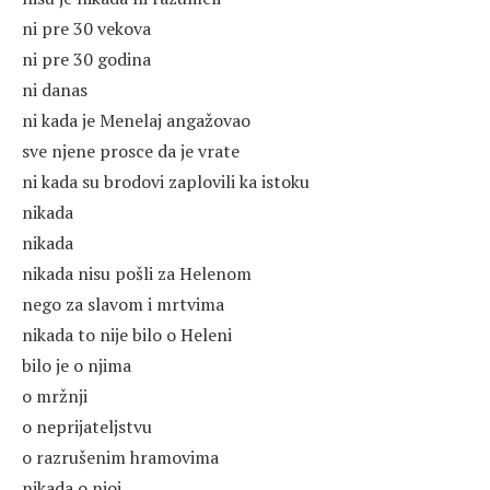
ni pre 30 vekova
ni pre 30 godina
ni danas
ni kada je Menelaj angažovao
sve njene prosce da je vrate
ni kada su brodovi zaplovili ka istoku
nikada
nikada
nikada nisu pošli za Helenom
nego za slavom i mrtvima
nikada to nije bilo o Heleni
bilo je o njima
o mržnji
o neprijateljstvu
o razrušenim hramovima
nikada o njoj