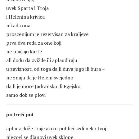
uvek Sparta i Troja
i Helenina krivica
nikada ona
proscenijum je rezervisan za kraljeve
prva dva reda za one koji
ne plaćaju karte
ali dođu da zvižde ili aplaudiraju
u zavisnosti od toga da li duva jugo ili bura –
ne znaju da je Heleni svejedno
da li je more Jadransko ili Egejsko
samo dok se plovi
po treći put
aplauz duže traje ako u publici sedi neko tvoj
njegovi se dlanovi uvek sklope