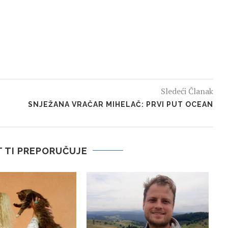
Sledeći Članak
SNJEŽANA VRAČAR MIHELAČ: PRVI PUT OCEAN
 TI PREPORUČUJE