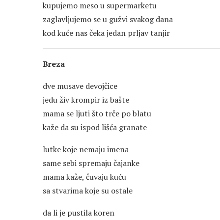
kupujemo meso u supermarketu
zaglavljujemo se u gužvi svakog dana
kod kuće nas čeka jedan prljav tanjir
Breza
dve musave devojčice
jedu živ krompir iz bašte
mama se ljuti što trče po blatu
kaže da su ispod lišća granate
lutke koje nemaju imena
same sebi spremaju čajanke
mama kaže, čuvaju kuću
sa stvarima koje su ostale
da li je pustila koren