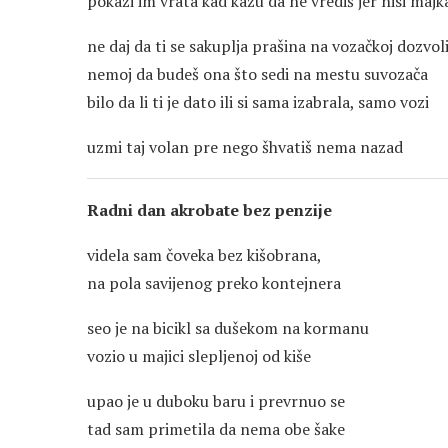
pokaži im vrata kad kažu da ne vrediš jer nisi majk
ne daj da ti se sakuplja prašina na vozačkoj dozvol
nemoj da budeš ona što sedi na mestu suvozača
bilo da li ti je dato ili si sama izabrala, samo vozi
uzmi taj volan pre nego šhvatiš nema nazad
Radni dan akrobate bez penzije
videla sam čoveka bez kišobrana,
na pola savijenog preko kontejnera
seo je na bicikl sa dušekom na kormanu
vozio u majici slepljenoj od kiše
upao je u duboku baru i prevrnuo se
tad sam primetila da nema obe šake