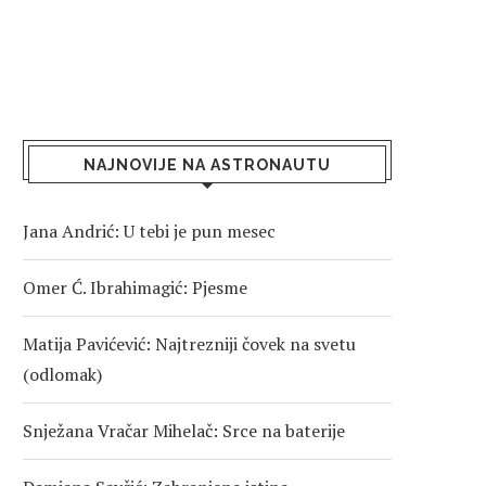
NAJNOVIJE NA ASTRONAUTU
Jana Andrić: U tebi je pun mesec
Omer Ć. Ibrahimagić: Pjesme
Matija Pavićević: Najtrezniji čovek na svetu
(odlomak)
Snježana Vračar Mihelač: Srce na baterije