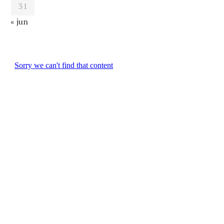
31
« jun