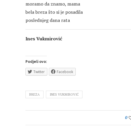
moramo da znamo, mama
bela breza što si je posadila
poslednjeg dana rata
Ines Vukmirović
Podjeli ovo:
Twitter
Facebook
BREZA
INES VUKMIROVIĆ
0