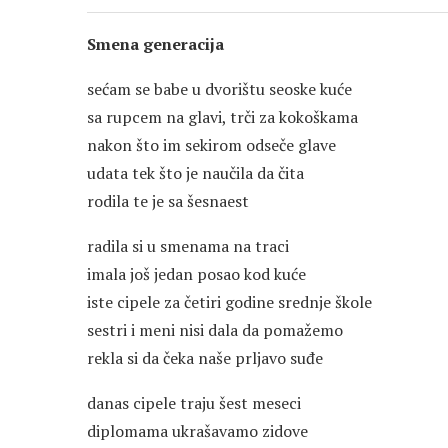
Smena generacija
sećam se babe u dvorištu seoske kuće
sa rupcem na glavi, trči za kokoškama
nakon što im sekirom odseče glave
udata tek što je naučila da čita
rodila te je sa šesnaest
radila si u smenama na traci
imala još jedan posao kod kuće
iste cipele za četiri godine srednje škole
sestri i meni nisi dala da pomažemo
rekla si da čeka naše prljavo suđe
danas cipele traju šest meseci
diplomama ukrašavamo zidove