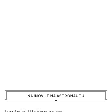
NAJNOVIJE NA ASTRONAUTU
Jana Andrić: U tebi je pun mesec