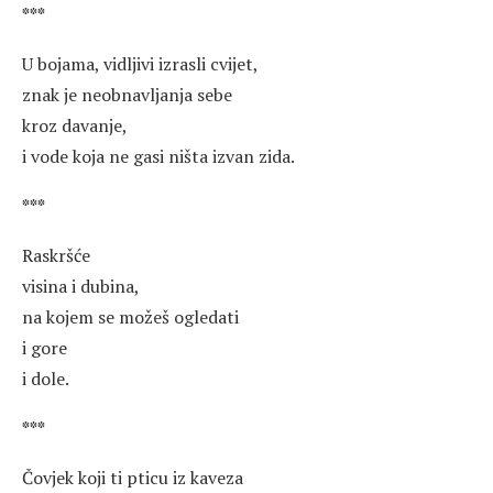
***
U bojama, vidljivi izrasli cvijet,
znak je neobnavljanja sebe
kroz davanje,
i vode koja ne gasi ništa izvan zida.
***
Raskršće
visina i dubina,
na kojem se možeš ogledati
i gore
i dole.
***
Čovjek koji ti pticu iz kaveza