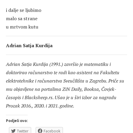
i dalje se ljubimo
malo sa strane
u mrtvom kutu
Adrian Satja Kurdija
Adrian Satja Kurdija (1991.) završio je matematiku i
doktorirao računarstvo te radi kao asistent na Fakultetu
elektrotehnike i računarstva Sveučilišta u Zagrebu. Priče su
mu objavljene na portalima ZiN Daily, Booksa, Čovjek-
časopis i Blacksheep.rs. Ušao je u širi izbor za nagradu
Prozak 2016., 2020. i 2021. godine.
Podjeli ovo:
Twitter
Facebook