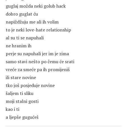
guglaj možda neki golub hack
dobro guglat ću
napiždžuju me ali ih volim
to je neki love-hate relationship
al su ti se napuhali
ne hranim ih
perje su napuhali jer im je zima
samo stavi nešto po čemu će srati
vreće za smeće pa ih promijeniš
ili stare novine
tko još posjeduje novine
šaljem ti sliku
moji stalni gosti
kao i ti
a ljepše gugućeš