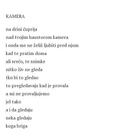
KAMERA
na drini ćuprija
nad tvojim haustorom kamera
i onda me ne želiš ljubiti pred njom
kad te pratim doma
ali srećo, te snimke
nitko živ ne gleda
tko bi to gledao
to pregledavaju kad je provala
a mi ne provaljujemo
jel tako
a i da gledaju
neka gledaju
koga briga