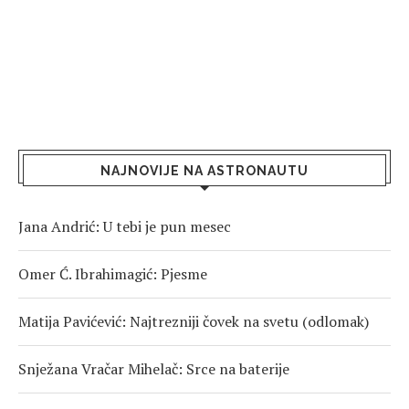
NAJNOVIJE NA ASTRONAUTU
Jana Andrić: U tebi je pun mesec
Omer Ć. Ibrahimagić: Pjesme
Matija Pavićević: Najtrezniji čovek na svetu (odlomak)
Snježana Vračar Mihelač: Srce na baterije