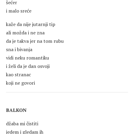
šećer
i malo sreće
kaže da nije jutarnji tip
ali možda i ne zna
da je takva jer na tom rubu
sna i bivanja
vidi neku romantiku
i želi da je dan osvoji
kao stranac
koji ne govori
BALKON
džaba mi čistiti
jedem i gledam ih