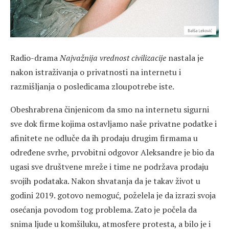
Radio-drama
Najvažnija vrednost civilizacije
nastala je
nakon istraživanja o privatnosti na internetu i
razmišljanja o posledicama zloupotrebe iste.
Obeshrabrena činjenicom da smo na internetu sigurni
sve dok firme kojima ostavljamo naše privatne podatke i
afinitete ne odluče da ih prodaju drugim firmama u
određene svrhe, prvobitni odgovor Aleksandre je bio da
ugasi sve društvene mreže i time ne podržava prodaju
svojih podataka. Nakon shvatanja da je takav život u
godini 2019. gotovo nemoguć, poželela je da izrazi svoja
osećanja povodom tog problema. Zato je počela da
snima ljude u komšiluku, atmosfere protesta, a bilo je i