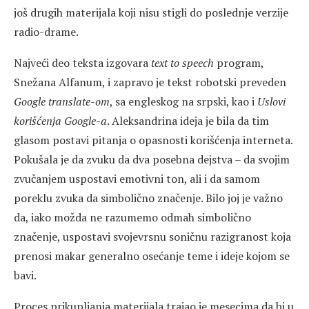
još drugih materijala koji nisu stigli do poslednje verzije
radio-drame.
Najveći deo teksta izgovara
text to speech
program,
Snežana Alfanum, i zapravo je tekst robotski preveden
Google translate-om
, sa engleskog na srpski, kao i
Uslovi
korišćenja Google-a
. Aleksandrina ideja je bila da tim
glasom postavi pitanja o opasnosti korišćenja interneta.
Pokušala je da zvuku da dva posebna dejstva – da svojim
zvučanjem uspostavi emotivni ton, ali i da samom
poreklu zvuka da simbolično značenje. Bilo joj je važno
da, iako možda ne razumemo odmah simbolično
značenje, uspostavi svojevrsnu soničnu razigranost koja
prenosi makar generalno osećanje teme i ideje kojom se
bavi.
Proces prikupljanja materijala trajao je mesecima da bi u