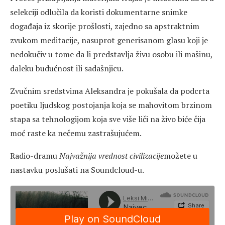
selekciji odlučila da koristi dokumentarne snimke
događaja iz skorije prošlosti, zajedno sa apstraktnim
zvukom meditacije, nasuprot generisanom glasu koji je
nedokučiv u tome da li predstavlja živu osobu ili mašinu,
daleku budućnost ili sadašnjicu.
Zvučnim sredstvima Aleksandra je pokušala da podcrta
poetiku ljudskog postojanja koja se mahovitom brzinom
stapa sa tehnologijom koja sve više liči na živo biće čija
moć raste ka nečemu zastrašujućem.
Radio-dramu
Najvažnija vrednost civilizacije
možete u
nastavku poslušati na Soundcloud-u.