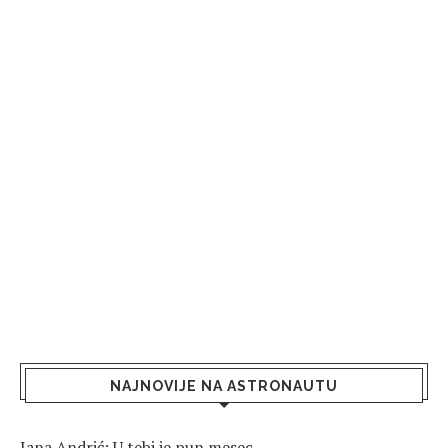
NAJNOVIJE NA ASTRONAUTU
Jana Andrić: U tebi je pun mesec