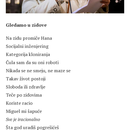
Gledamo u zidove
Na zidu promiče Hana
Socijalni inženjering
Kategorija kloniranja
Čula sam da su oni roboti
Nikada se ne smeju, ne maze se
Takav život postoji
Sloboda ili zdravlje
Teče po zidovima
Koriste racio
Miguel mi šapuće
Sve je iracionalno
Šta god uradiš pogrešićeš