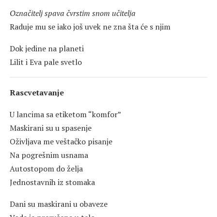
Označitelj spava čvrstim snom učitelja
Raduje mu se iako još uvek ne zna šta će s njim
Dok jedine na planeti
Lilit i Eva pale svetlo
Rascvetavanje
U lancima sa etiketom “komfor”
Maskirani su u spasenje
Oživljava me veštačko pisanje
Na pogrešnim usnama
Autostopom do želja
Jednostavnih iz stomaka
Dani su maskirani u obaveze