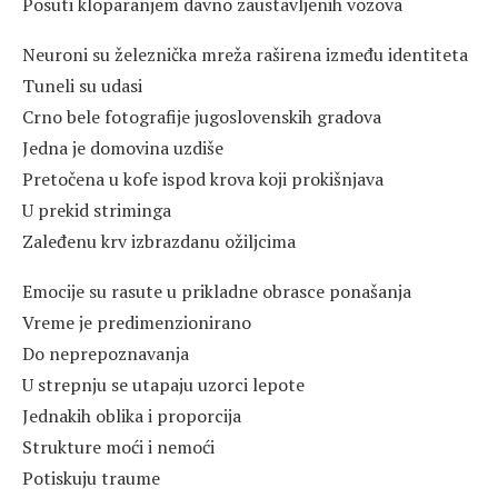
Posuti kloparanjem davno zaustavljenih vozova
Neuroni su železnička mreža raširena između identiteta
Tuneli su udasi
Crno bele fotografije jugoslovenskih gradova
Jedna je domovina uzdiše
Pretočena u kofe ispod krova koji prokišnjava
U prekid striminga
Zaleđenu krv izbrazdanu ožiljcima
Emocije su rasute u prikladne obrasce ponašanja
Vreme je predimenzionirano
Do neprepoznavanja
U strepnju se utapaju uzorci lepote
Jednakih oblika i proporcija
Strukture moći i nemoći
Potiskuju traume