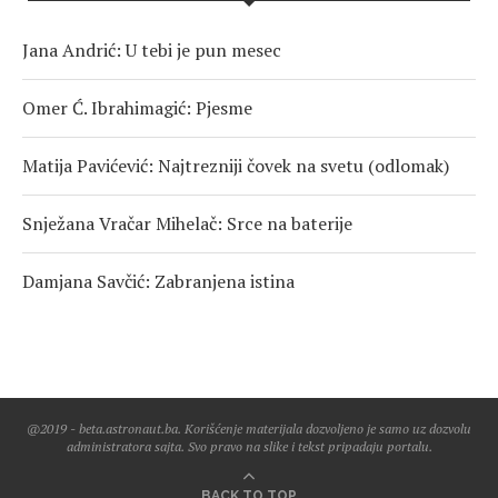
Jana Andrić: U tebi je pun mesec
Omer Ć. Ibrahimagić: Pjesme
Matija Pavićević: Najtrezniji čovek na svetu (odlomak)
Snježana Vračar Mihelač: Srce na baterije
Damjana Savčić: Zabranjena istina
@2019 - beta.astronaut.ba. Korišćenje materijala dozvoljeno je samo uz dozvolu
administratora sajta. Svo pravo na slike i tekst pripadaju portalu.
BACK TO TOP