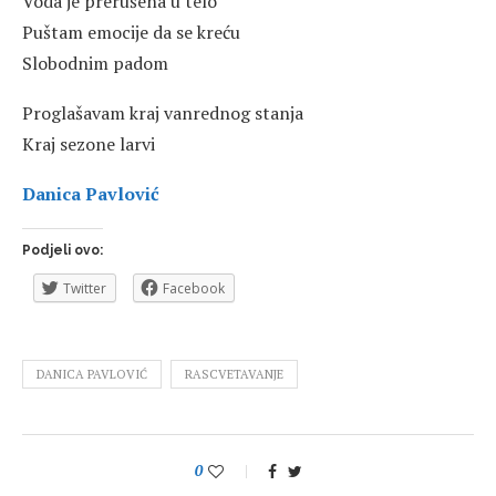
Voda je prerušena u telo
Puštam emocije da se kreću
Slobodnim padom
Proglašavam kraj vanrednog stanja
Kraj sezone larvi
Danica Pavlović
Podjeli ovo:
Twitter
Facebook
DANICA PAVLOVIĆ
RASCVETAVANJE
0