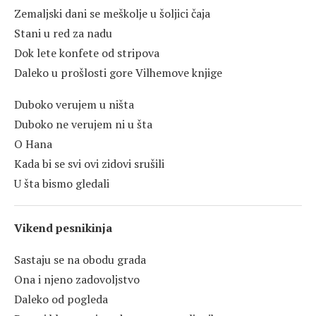
Zemaljski dani se meškolje u šoljici čaja
Stani u red za nadu
Dok lete konfete od stripova
Daleko u prošlosti gore Vilhemove knjige
Duboko verujem u ništa
Duboko ne verujem ni u šta
O Hana
Kada bi se svi ovi zidovi srušili
U šta bismo gledali
Vikend pesnikinja
Sastaju se na obodu grada
Ona i njeno zadovoljstvo
Daleko od pogleda