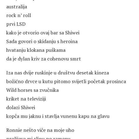
australija
rock n’ roll
prvi LSD
kako je otvorio ovaj bar sa Shiwei
Sada govori o skidanju s heroina
hvatanju klokana puškama
da je dylan kriv za cohenovu smrt
Iza nas dvije ruskinje u društvu desetak kineza
božićno drvce u kutu pitomo svijetli početak prosinca
Wild horses sa zvučnika
kriket na televiziji
dolazi Shiwei
kopča mu jaknu i stavlja vunenu kapu na glavu
Ronnie nešto viče na moje uho
prolijeva mi slinu po ramenu