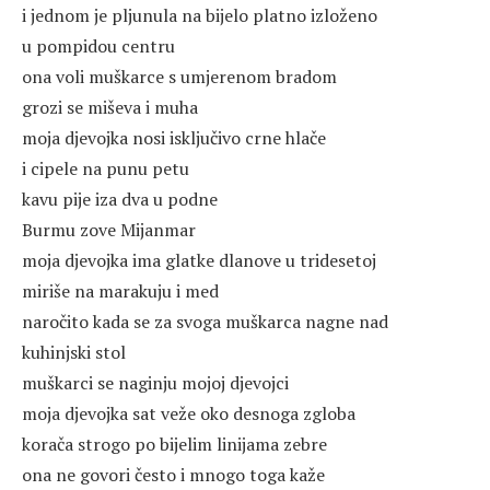
i jednom je pljunula na bijelo platno izloženo
u pompidou centru
ona voli muškarce s umjerenom bradom
grozi se miševa i muha
moja djevojka nosi isključivo crne hlače
i cipele na punu petu
kavu pije iza dva u podne
Burmu zove Mijanmar
moja djevojka ima glatke dlanove u tridesetoj
miriše na marakuju i med
naročito kada se za svoga muškarca nagne nad
kuhinjski stol
muškarci se naginju mojoj djevojci
moja djevojka sat veže oko desnoga zgloba
korača strogo po bijelim linijama zebre
ona ne govori često i mnogo toga kaže