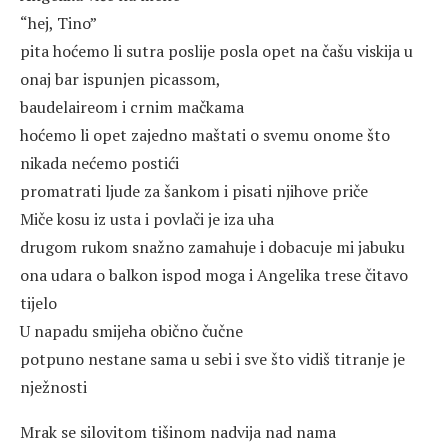
“hej, Tino”
pita hoćemo li sutra poslije posla opet na čašu viskija u
onaj bar ispunjen picassom,
baudelaireom i crnim mačkama
hoćemo li opet zajedno maštati o svemu onome što
nikada nećemo postići
promatrati ljude za šankom i pisati njihove priče
Miče kosu iz usta i povlači je iza uha
drugom rukom snažno zamahuje i dobacuje mi jabuku
ona udara o balkon ispod moga i Angelika trese čitavo
tijelo
U napadu smijeha obično čučne
potpuno nestane sama u sebi i sve što vidiš titranje je
nježnosti
Mrak se silovitom tišinom nadvija nad nama