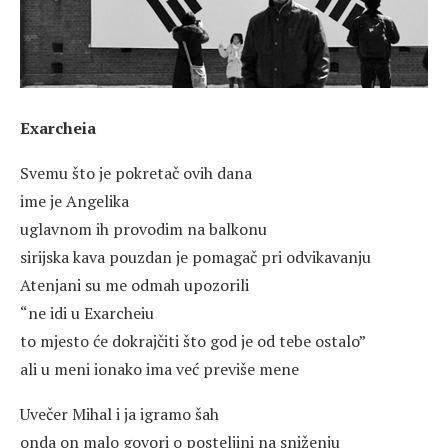
Exarcheia
Svemu što je pokretač ovih dana
ime je Angelika
uglavnom ih provodim na balkonu
sirijska kava pouzdan je pomagač pri odvikavanju
Atenjani su me odmah upozorili
“ne idi u Exarcheiu
to mjesto će dokrajčiti što god je od tebe ostalo”
ali u meni ionako ima već previše mene
Uvečer Mihal i ja igramo šah
onda on malo govori o posteljini na sniženju