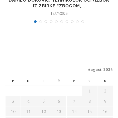
A
DANILO ĐOKOVIĆ: TEHNIKOLOR OČI (IZBOR
IZ ZBIRKE “ZBOGOM,...
13/07/2023
August 2026
P
U
S
Č
P
S
N
1
2
3
4
5
6
7
8
9
10
11
12
13
14
15
16