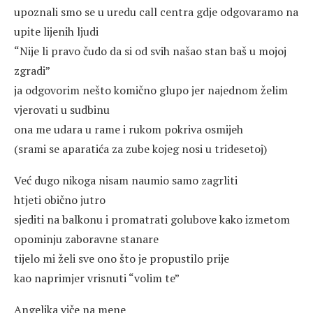
upoznali smo se u uredu call centra gdje odgovaramo na
upite lijenih ljudi
“Nije li pravo čudo da si od svih našao stan baš u mojoj
zgradi”
ja odgovorim nešto komično glupo jer najednom želim
vjerovati u sudbinu
ona me udara u rame i rukom pokriva osmijeh
(srami se aparatića za zube kojeg nosi u tridesetoj)
Već dugo nikoga nisam naumio samo zagrliti
htjeti obično jutro
sjediti na balkonu i promatrati golubove kako izmetom
opominju zaboravne stanare
tijelo mi želi sve ono što je propustilo prije
kao naprimjer vrisnuti “volim te”
Angelika viče na mene