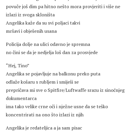
povuče još dim pa hitno nešto mora provjeriti i više ne
izlazi iz svoga skloništa
Angelika kaže da su svi poljaci takvi
mršavi i obješenih usana
Policija dolje na ulici odavno je spremna
no čini se da je nedjelja loš dan za prosvjede
“Hej, Tino”
Angelika se pojavljuje na balkonu preko puta
odlaže košaru s rubljem i smiješi se
prepričava mi sve o Spitfire/Luftwaffe srazu iz sinoćnjeg
dokumentarca
ima tako velike crne oči i nježne usne da se teško
koncentrirati na ono što izlazi iz njih
Angelika je redateljica a ja sam pisac