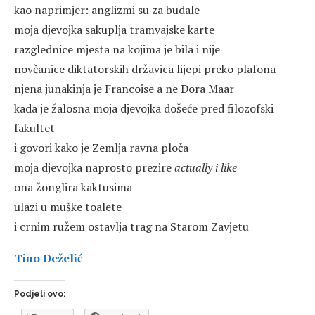
kao naprimjer: anglizmi su za budale
moja djevojka sakuplja tramvajske karte
razglednice mjesta na kojima je bila i nije
novčanice diktatorskih državica lijepi preko plafona
njena junakinja je Francoise a ne Dora Maar
kada je žalosna moja djevojka došeće pred filozofski
fakultet
i govori kako je Zemlja ravna ploča
moja djevojka naprosto prezire
actually i like
ona žonglira kaktusima
ulazi u muške toalete
i crnim ružem ostavlja trag na Starom Zavjetu
Tino Deželić
Podjeli ovo: