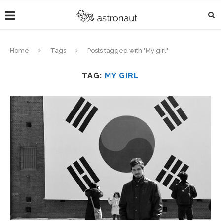
Home
Tags
Posts tagged with "My girl"
TAG:
MY GIRL