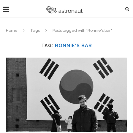
Home
Tags
Posts tagged with "Ronnie's bar"
TAG:
RONNIE'S BAR