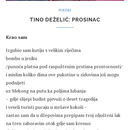
POEZIJA
TINO DEŽELIĆ: PROSINAC
Krao sam
Izgubio sam kutiju s velikim riječima
bombu u jeziku
/punoća platna pod raspuštenim prstima prostornosti/
i mislim koliko dima ove pukotine u zidovima još mogu
podnijeti
uz Mekong na putu ka poljima lubanja
– gdje slijepi budist pjevuši o deset tragedija
i veseli turisti pucaju u mršave kokoši –
zastao sam da u džepovima prepipam tvoj oljušteni lak
na tren zaboravim otok gdje sam krenuo