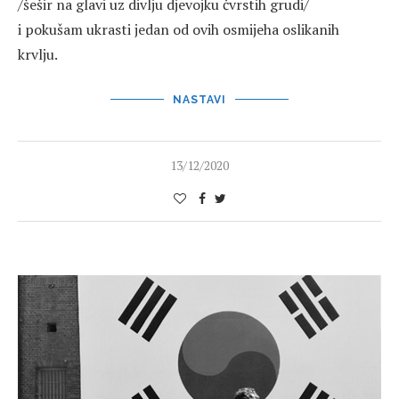
/šešir na glavi uz divlju djevojku čvrstih grudi/
i pokušam ukrasti jedan od ovih osmijeha oslikanih
krvlju.
NASTAVI
13/12/2020