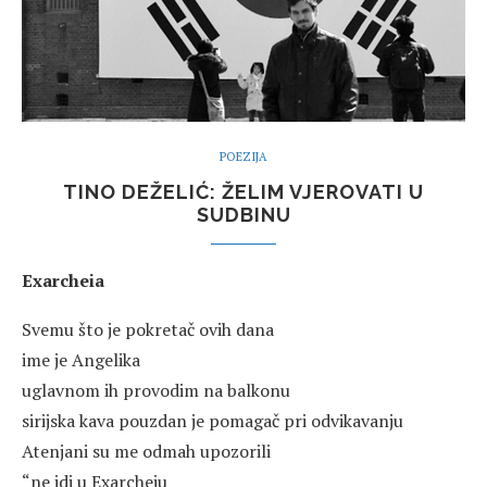
POEZIJA
TINO DEŽELIĆ: ŽELIM VJEROVATI U
SUDBINU
Exarcheia
Svemu što je pokretač ovih dana
ime je Angelika
uglavnom ih provodim na balkonu
sirijska kava pouzdan je pomagač pri odvikavanju
Atenjani su me odmah upozorili
“ne idi u Exarcheiu