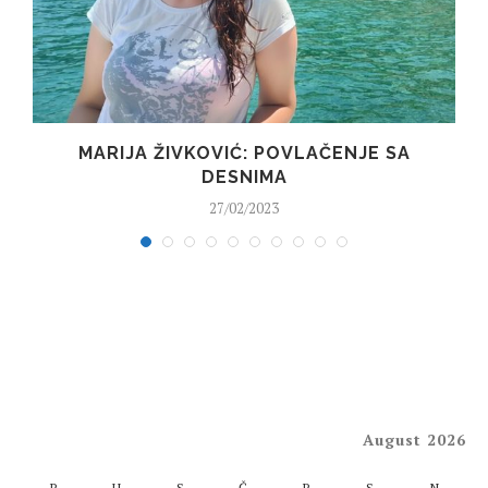
MARIJA ŽIVKOVIĆ: POVLAČENJE SA
DESNIMA
27/02/2023
August 2026
P
U
S
Č
P
S
N