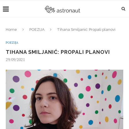
Home
POEZIJA
Tihana Smiljanić: Propali planovi
POEZIJA
TIHANA SMILJANIĆ: PROPALI PLANOVI
29/09/2021