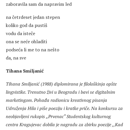
zaboravila sam da napravim led
na četrdeset jedan stepen
koliko god da pustiš
vodu da isteče
ona se neće ohladiti
podseća li me to na nešto
da, na sve
Tihana Smiljanić
Tihana Smiljanić (1988) diplomirana je filološkinja opšte
lingvistike. Trenutno živi u Beogradu i bavi se digitalnim
marketingom. Pohađa radionicu kreativnog pisanja
Udruženja Hila i piše poeziju i kratke priče. Na konkursu za
neobjavljeni rukopis „Prvenac“ Studentskog kulturnog
centra Kragujevac dobila je nagradu za zbirku poezije ,,Kad