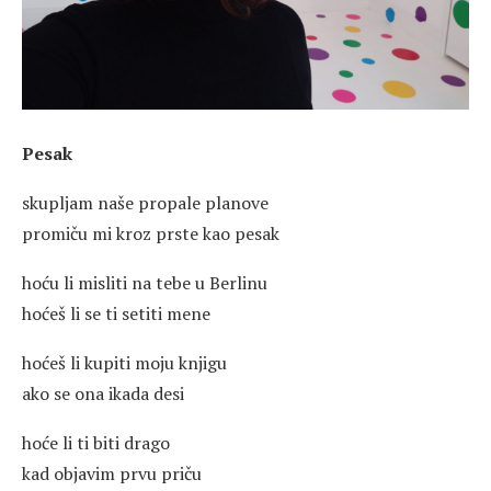
Pesak
skupljam naše propale planove
promiču mi kroz prste kao pesak
hoću li misliti na tebe u Berlinu
hoćeš li se ti setiti mene
hoćeš li kupiti moju knjigu
ako se ona ikada desi
hoće li ti biti drago
kad objavim prvu priču