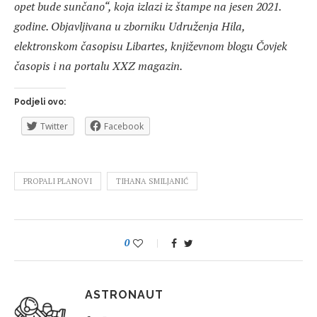
opet bude sunčano“, koja izlazi iz štampe na jesen 2021.
godine. Objavljivana u zborniku Udruženja Hila,
elektronskom časopisu Libartes, književnom blogu Čovjek
časopis i na portalu XXZ magazin.
Podjeli ovo:
Twitter
Facebook
PROPALI PLANOVI
TIHANA SMILJANIĆ
0
ASTRONAUT