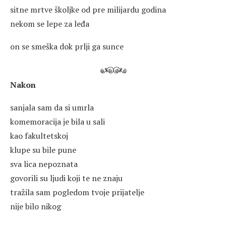
sitne mrtve školjke od pre milijardu godina
nekom se lepe za leđa
on se smeška dok prlji ga sunce
Nakon
sanjala sam da si umrla
komemoracija je bila u sali
kao fakultetskoj
klupe su bile pune
sva lica nepoznata
govorili su ljudi koji te ne znaju
tražila sam pogledom tvoje prijatelje
nije bilo nikog