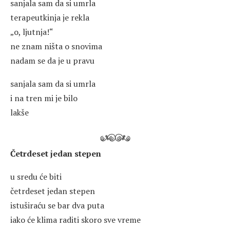
sanjala sam da si umrla
terapeutkinja je rekla
„o, ljutnja!“
ne znam ništa o snovima
nadam se da je u pravu
sanjala sam da si umrla
i na tren mi je bilo
lakše
Četrdeset jedan stepen
u sredu će biti
četrdeset jedan stepen
istuširaću se bar dva puta
iako će klima raditi skoro sve vreme