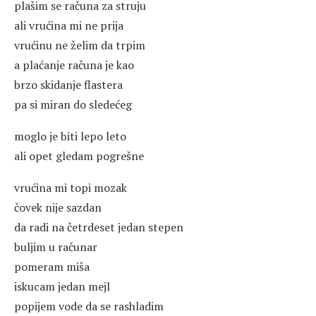
plašim se računa za struju
ali vrućina mi ne prija
vrućinu ne želim da trpim
a plaćanje računa je kao
brzo skidanje flastera
pa si miran do sledećeg
moglo je biti lepo leto
ali opet gledam pogrešne
vrućina mi topi mozak
čovek nije sazdan
da radi na četrdeset jedan stepen
buljim u računar
pomeram miša
iskucam jedan mejl
popijem vode da se rashladim