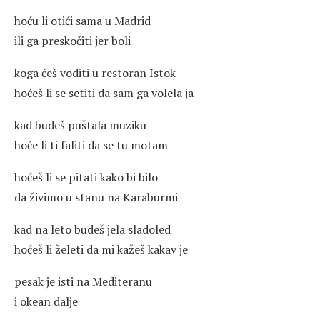
hoću li otići sama u Madrid
ili ga preskočiti jer boli
koga ćeš voditi u restoran Istok
hoćeš li se setiti da sam ga volela ja
kad budeš puštala muziku
hoće li ti faliti da se tu motam
hoćeš li se pitati kako bi bilo
da živimo u stanu na Karaburmi
kad na leto budeš jela sladoled
hoćeš li želeti da mi kažeš kakav je
pesak je isti na Mediteranu
i okean dalje