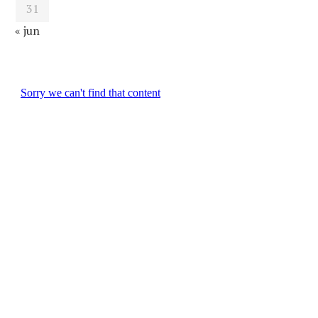
31
« jun