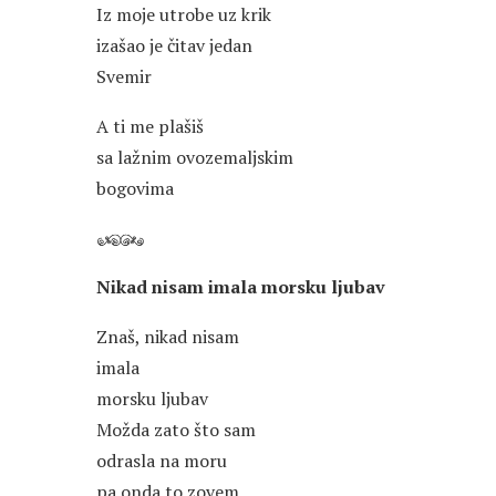
Iz moje utrobe uz krik
izašao je čitav jedan
Svemir
A ti me plašiš
sa lažnim ovozemaljskim
bogovima
Nikad nisam imala morsku ljubav
Znaš, nikad nisam
imala
morsku ljubav
Možda zato što sam
odrasla na moru
pa onda to zovem