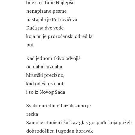
bile su čitane Najlepše
nenapisane pesme
nastajala je Petrovićeva
Kuća na dve vode
koja mi je proročanski odredila
put
Kad jednom tkivo odvojiš
od daha i uzdaha
hirurški precizno,
kad odeš prvi put
i to iz Novog Sada
Svaki naredni odlazak samo je
recka
Samo je stanica i šuškav glas gospođe koja poželi
dobrodošlicu i ugodan boravak