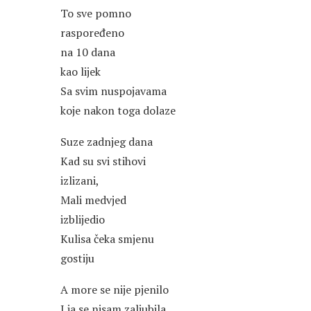
To sve pomno
raspoređeno
na 10 dana
kao lijek
Sa svim nuspojavama
koje nakon toga dolaze
Suze zadnjeg dana
Kad su svi stihovi
izlizani,
Mali medvjed
izblijedio
Kulisa čeka smjenu
gostiju
A more se nije pjenilo
I ja se nisam zaljubila