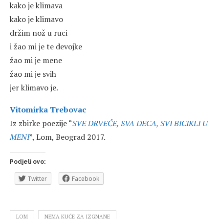
kako je klimava
kako je klimavo
držim nož u ruci
i žao mi je te devojke
žao mi je mene
žao mi je svih
jer klimavo je.
Vitomirka Trebovac
Iz zbirke poezije “
SVE DRVEĆE, SVA DECA, SVI BICIKLI U
MENI
”, Lom, Beograd 2017.
Podjeli ovo:
Twitter
Facebook
LOM
NEMA KUĆE ZA IZGNANE