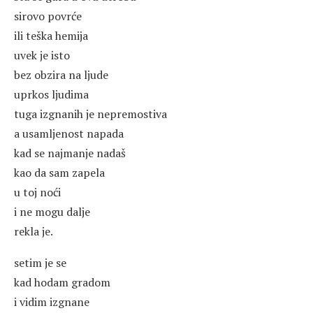
sirovo povrće
ili teška hemija
uvek je isto
bez obzira na ljude
uprkos ljudima
tuga izgnanih je nepremostiva
a usamljenost napada
kad se najmanje nadaš
kao da sam zapela
u toj noći
i ne mogu dalje
rekla je.
setim je se
kad hodam gradom
i vidim izgnane