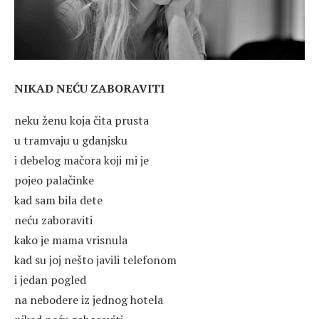
NIKAD NEĆU ZABORAVITI
neku ženu koja čita prusta
u tramvaju u gdanjsku
i debelog mačora koji mi je
pojeo palačinke
kad sam bila dete
neću zaboraviti
kako je mama vrisnula
kad su joj nešto javili telefonom
i jedan pogled
na nebodere iz jednog hotela