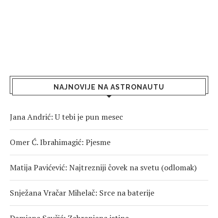
NAJNOVIJE NA ASTRONAUTU
Jana Andrić: U tebi je pun mesec
Omer Ć. Ibrahimagić: Pjesme
Matija Pavićević: Najtrezniji čovek na svetu (odlomak)
Snježana Vračar Mihelač: Srce na baterije