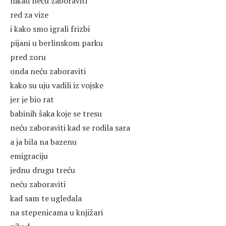
nikad neću zaboraviti
red za vize
i kako smo igrali frizbi
pijani u berlinskom parku
pred zoru
onda neću zaboraviti
kako su uju vadili iz vojske
jer je bio rat
babinih šaka koje se tresu
neću zaboraviti kad se rodila sara
a ja bila na bazenu
emigraciju
jednu drugu treću
neću zaboraviti
kad sam te ugledala
na stepenicama u knjižari