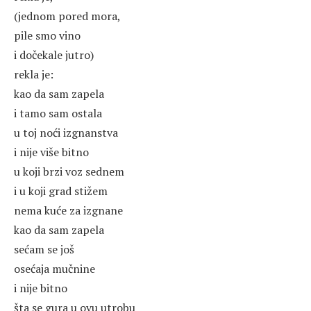
(jednom pored mora,
pile smo vino
i dočekale jutro)
rekla je:
kao da sam zapela
i tamo sam ostala
u toj noći izgnanstva
i nije više bitno
u koji brzi voz sednem
i u koji grad stižem
nema kuće za izgnane
kao da sam zapela
sećam se još
osećaja mučnine
i nije bitno
šta se gura u ovu utrobu