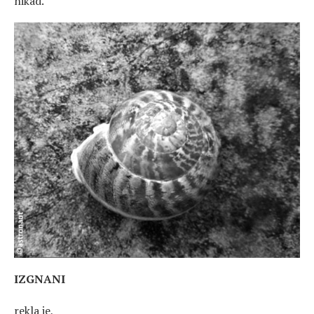
nikad.
IZGNANI
rekla je,