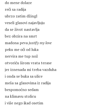
do mene dolaze
reči sa radija
ubrzo zatim džingl
veseli glasovi najavljuju
da se život nastavlja
bez obzira na smrt
madona peva
justify my love
peku me oči od luka
nervira me tup nož
otvoriću širom vrata terase
jer iznenada mi treba vazduha
i onda se buka sa ulice
meša sa glasovima iz radija
bespomoćno sedam
na klimavu stolicu
i više nego ikad osetim