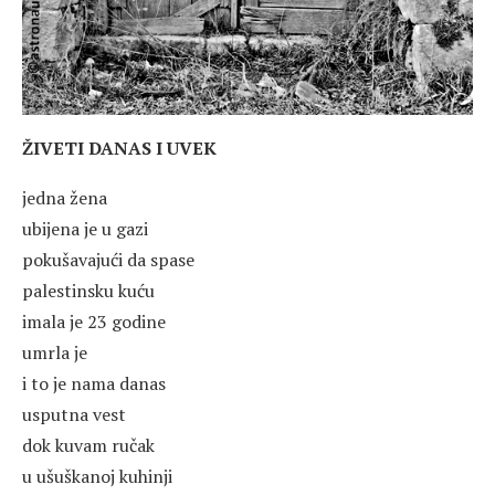
ŽIVETI DANAS I UVEK
jedna žena
ubijena je u gazi
pokušavajući da spase
palestinsku kuću
imala je 23 godine
umrla je
i to je nama danas
usputna vest
dok kuvam ručak
u ušuškanoj kuhinji