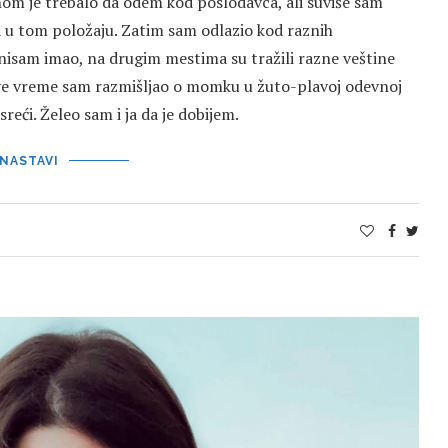
nom je trebalo da odem kod poslodavca, ali suviše sam
a u tom položaju. Zatim sam odlazio kod raznih
 nisam imao, na drugim mestima su tražili razne veštine
 sve vreme sam razmišljao o momku u žuto-plavoj odevnoj
reći. Želeo sam i ja da je dobijem.
NASTAVI