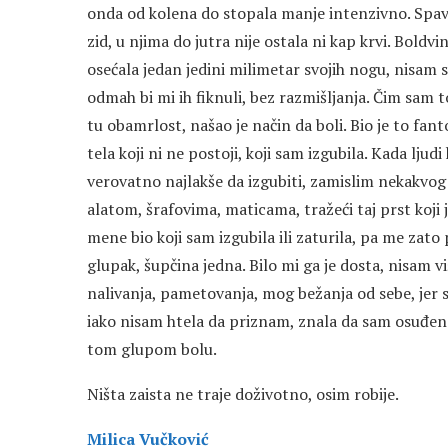
onda od kolena do stopala manje intenzivno. Spav
zid, u njima do jutra nije ostala ni kap krvi. Boldv
osećala jedan jedini milimetar svojih nogu, nisam 
odmah bi mi ih fiknuli, bez razmišljanja. Čim sam to
tu obamrlost, našao je način da boli. Bio je to fan
tela koji ni ne postoji, koji sam izgubila. Kada ljud
verovatno najlakše da izgubiti, zamislim nekakvo
alatom, šrafovima, maticama, tražeći taj prst koji 
mene bio koji sam izgubila ili zaturila, pa me zat
glupak, šupčina jedna. Bilo mi ga je dosta, nisam v
nalivanja, pametovanja, mog bežanja od sebe, jer 
iako nisam htela da priznam, znala da sam osuđen
tom glupom bolu.
Ništa zaista ne traje doživotno, osim robije.
Milica Vučković