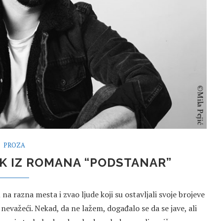
PROZA
AK IZ ROMANA “PODSTANAR”
na razna mesta i zvao ljude koji su ostavljali svoje brojeve
nevažeći. Nekad, da ne lažem, događalo se da se jave, ali