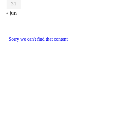
31
« jun