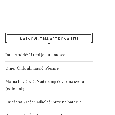
NAJNOVIJE NA ASTRONAUTU
Jana Andrić: U tebi je pun mesec
Omer Ć. Ibrahimagić: Pjesme
Matija Pavićević: Najtrezniji čovek na svetu
(odlomak)
Snježana Vračar Mihelač: Srce na baterije