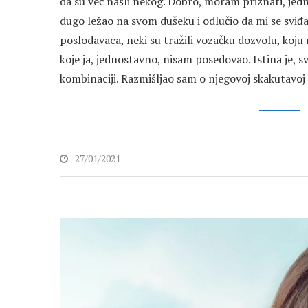
da su već našli nekog. Dobro, moram priznati, jed
dugo ležao na svom dušeku i odlučio da mi se sviđ
poslodavaca, neki su tražili vozačku dozvolu, koju
koje ja, jednostavno, nisam posedovao. Istina je,
kombinaciji. Razmišljao sam o njegovoj skakutavoj s
27/01/2021