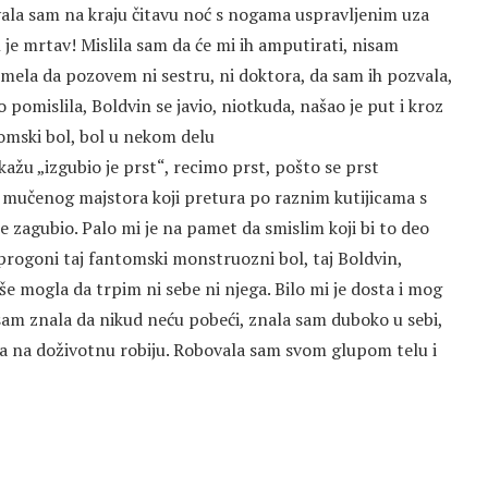
ala sam na kraju čitavu noć s nogama uspravljenim uza
in je mrtav! Mislila sam da će mi ih amputirati, nisam
smela da pozovem ni sestru, ni doktora, da sam ih pozvala,
 pomislila, Boldvin se javio, niotkuda, našao je put i kroz
tomski bol, bol u nekom delu
i kažu „izgubio je prst“, recimo prst, pošto se prst
g mučenog majstora koji pretura po raznim kutijicama s
je zagubio. Palo mi je na pamet da smislim koji bi to deo
o progoni taj fantomski monstruozni bol, taj Boldvin,
iše mogla da trpim ni sebe ni njega. Bilo mi je dosta i mog
sam znala da nikud neću pobeći, znala sam duboko u sebi,
a na doživotnu robiju. Robovala sam svom glupom telu i