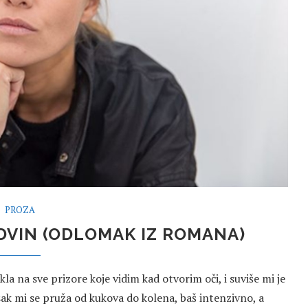
PROZA
DVIN (ODLOMAK IZ ROMANA)
la na sve prizore koje vidim kad otvorim oči, i suviše mi je
sak mi se pruža od kukova do kolena, baš intenzivno, a