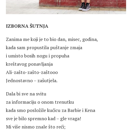
IZBORNA ŠUTNJA
Zanima me koji je to bio dan, misec, godina,
kada sam propustila puštanje zmaja
i umisto bosih nogu i propuha
kreštavog ponavljanja
Ali-zašto-zašto-zaštooo
Jednostavno – zašutjela.
Dala bi sve na svitu
za informaciju o onom trenutku
kada smo posložile kućicu za Barbie i Kena
sve je bilo spremno kad – gle vraga!
Mi više nismo znale što reći;