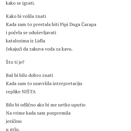
kako se igrati.
Kako bi volila znati
Kada sam to prestala biti Pipi Duga Čarapa
i počela se oduševljavati
katalozima iz Lidla
čekajući da zakuva voda za kavu.
Što ti je?
Baš bi bilo dobro znati
Kada sam to usavršila interpretaciju
replike NIŠTA
Bilo bi odlično ako bi me netko uputio
Na vrime kada sam pospremila
jezičinu
u grlo.