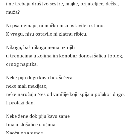
i ne trebaju društvo sestre, majke, prijateljice, dečka,
muža?
Ni psa nemaju, ni mačku nisu ostavile u stanu.
K vragu, nisu ostavile ni zlatnu ribicu.
Nikoga, baš nikoga nema uz njih
u trenucima u kojima im konobar donosi šalicu toplog,
crnog napitka.
Neke piju dugu kavu bez šećera,
neke mali makijato,
neke naručuju Nes od vanilije koji ispijaju polako i dugo.
I prolazi dan.
Neke žene dok piju kavu same
Imaju slušalice u ušima
Naočale za sunce