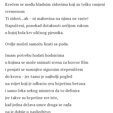
Krećem se među hladnim zidovima koji su teško ranjeni
vremenom
Ti zidovi…ah – ni mahovina na njima ne raste!
Napušteni, ponekad dotaknuti nečijom rukom
u kojoj kola krv uličnog pjesnika.
Ovdje možeš samoću lizati sa poda.
Imam potrebu hodati hodnicima
u kojima se može snimati scena za horror film
i penjati se sumnjivo sigurnim stepeništem
do krova – jer tamo je najbolji pogled
na svijet koji je odbacio ovu hrpetinu betona
i samo čeka nekog ministra da to definira
jer takve su hrpetine sve iste,
kad jedna država umre druga se rađa
pa je dobije u nasljedstvo