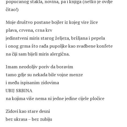
popucanog stakla, novina, pa i knjiga (netko je ovdje
čitao!)
Moje društvo postane bojler iz kojeg vire žice
plava, crvena, crna krv
jedinstveni miris starog željeza, bršljana i pepela
i onog grma što rađa pupoljke kao svadbene konfete
na čiji sam bijeli miris alergična.
Imam neodoljiv poriv da boravim
tamo gdje su nekada bile vojne menze
i među ispisanim zidovima
UBIJ SRBINA
na kojima više nema ni jedne jedine cijele pločice
Zidovi kao stare desni
bez ukrasa – bez zubiju