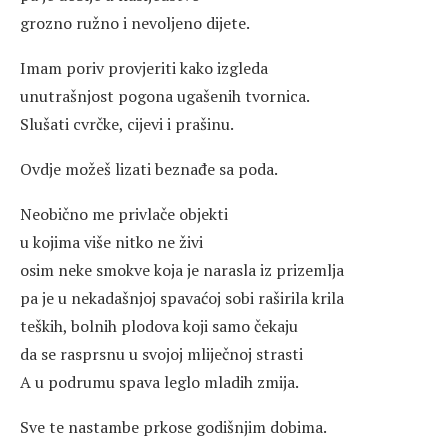
grozno ružno i nevoljeno dijete.
Imam poriv provjeriti kako izgleda
unutrašnjost pogona ugašenih tvornica.
Slušati cvrčke, cijevi i prašinu.
Ovdje možeš lizati beznađe sa poda.
Neobično me privlače objekti
u kojima više nitko ne živi
osim neke smokve koja je narasla iz prizemlja
pa je u nekadašnjoj spavaćoj sobi raširila krila
teških, bolnih plodova koji samo čekaju
da se rasprsnu u svojoj mliječnoj strasti
A u podrumu spava leglo mladih zmija.
Sve te nastambe prkose godišnjim dobima.