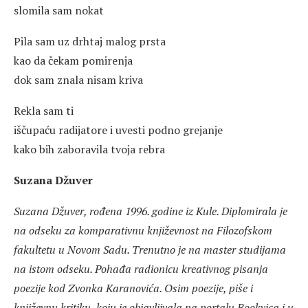
slomila sam nokat
Pila sam uz drhtaj malog prsta
kao da čekam pomirenja
dok sam znala nisam kriva
Rekla sam ti
iščupaću radijatore i uvesti podno grejanje
kako bih zaboravila tvoja rebra
Suzana Džuver
Suzana Džuver, rođena 1996. godine iz Kule. Diplomirala je
na odseku za komparativnu književnost na Filozofskom
fakultetu u Novom Sadu. Trenutno je na master studijama
na istom odseku. Pohađa radionicu kreativnog pisanja
poezije kod Zvonka Karanovića. Osim poezije, piše i
književnu kritiku, koju je objavljivala na portalu Bookvica i u