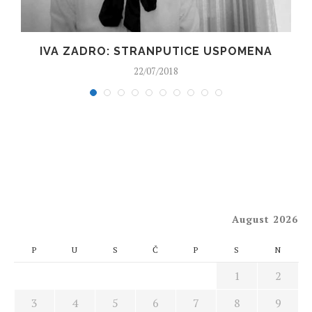
IVA ZADRO: STRANPUTICE USPOMENA
22/07/2018
August 2026
P
U
S
Č
P
S
N
1
2
3
4
5
6
7
8
9