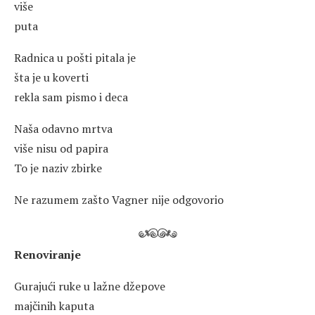
više
puta
Radnica u pošti pitala je
šta je u koverti
rekla sam pismo i deca
Naša odavno mrtva
više nisu od papira
To je naziv zbirke
Ne razumem zašto Vagner nije odgovorio
Renoviranje
Gurajući ruke u lažne džepove
majčinih kaputa