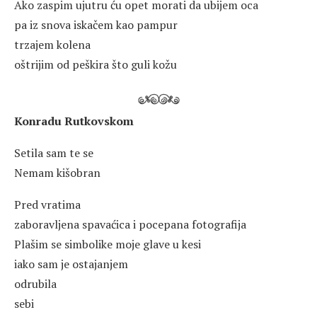
Ako zaspim ujutru ću opet morati da ubijem oca
pa iz snova iskačem kao pampur
trzajem kolena
oštrijim od peškira što guli kožu
Konradu Rutkovskom
Setila sam te se
Nemam kišobran
Pred vratima
zaboravljena spavaćica i pocepana fotografija
Plašim se simbolike moje glave u kesi
iako sam je ostajanjem
odrubila
sebi