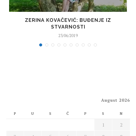
ZERINA KOVAČEVIĆ: BUĐENJE IZ
STVARNOSTI
23/06/2019
August 2026
P
U
S
Č
P
S
N
1
2