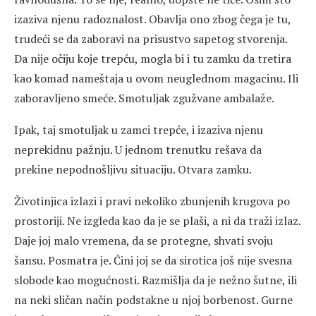
izaziva njenu radoznalost. Obavlja ono zbog čega je tu,
trudeći se da zaboravi na prisustvo sapetog stvorenja.
Da nije očiju koje trepću, mogla bi i tu zamku da tretira
kao komad nameštaja u ovom neuglednom magacinu. Ili
zaboravljeno smeće. Smotuljak zgužvane ambalaže.
Ipak, taj smotuljak u zamci trepće, i izaziva njenu
neprekidnu pažnju. U jednom trenutku rešava da
prekine nepodnošljivu situaciju. Otvara zamku.
Životinjica izlazi i pravi nekoliko zbunjenih krugova po
prostoriji. Ne izgleda kao da je se plaši, a ni da traži izlaz.
Daje joj malo vremena, da se protegne, shvati svoju
šansu. Posmatra je. Čini joj se da sirotica još nije svesna
slobode kao mogućnosti. Razmišlja da je nežno šutne, ili
na neki sličan način podstakne u njoj borbenost. Gurne