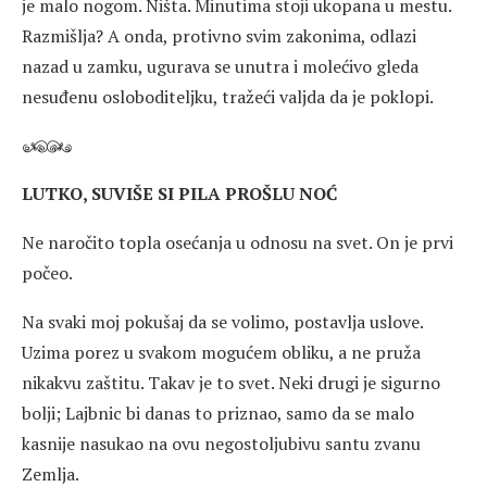
je malo nogom. Ništa. Minutima stoji ukopana u mestu.
Razmišlja? A onda, protivno svim zakonima, odlazi
nazad u zamku, ugurava se unutra i molećivo gleda
nesuđenu osloboditeljku, tražeći valjda da je poklopi.
LUTKO, SUVIŠE SI PILA PROŠLU NOĆ
Ne naročito topla osećanja u odnosu na svet. On je prvi
počeo.
Na svaki moj pokušaj da se volimo, postavlja uslove.
Uzima porez u svakom mogućem obliku, a ne pruža
nikakvu zaštitu. Takav je to svet. Neki drugi je sigurno
bolji; Lajbnic bi danas to priznao, samo da se malo
kasnije nasukao na ovu negostoljubivu santu zvanu
Zemlja.