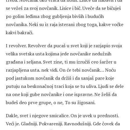
treba. Novčanik oko vrata da nosiš. Lisice da nabaviš i da
se vežeš za svoj novčanik. Lisice i bič. Uveče da se bičuješ
po golim leđima zbog gubljenja bivših i budućih
novčanika. Neki su iz raja isterani zbog toga, kakve voćke
kakvi bakrači.
I revolver. Revolver da pucaš u svet koji je razjapio svoja
velika svetska usta kojima jede novčanike nedužnih
građana i seljana. Svet zine, ti mu izručiš ceo šaržer u
razjapljena usta. nek vidi. On će tebi novčanik… Noću
pod jastukom novčanik da držiš i da sanjaš pare koje
putuju na beskonačnoj traci koja se tu uliva. Ljudi se dele
na one koji gube novčanike i one ispravne. Ne želiš da
budeš deo prve grupe, o ne, To su žigosani.
Dakle, svet i njegove smicalice. On je uvek u prednosti.
Veći je. Gladniji. Pokvareniji. Ravnodušniji. Gde čovek da