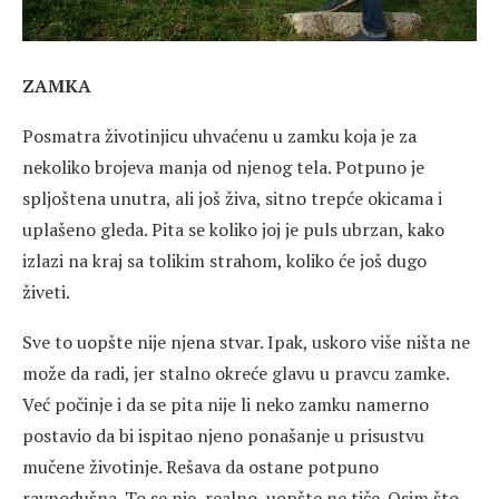
ZAMKA
Posmatra životinjicu uhvaćenu u zamku koja je za
nekoliko brojeva manja od njenog tela. Potpuno je
spljoštena unutra, ali još živa, sitno trepće okicama i
uplašeno gleda. Pita se koliko joj je puls ubrzan, kako
izlazi na kraj sa tolikim strahom, koliko će još dugo
živeti.
Sve to uopšte nije njena stvar. Ipak, uskoro više ništa ne
može da radi, jer stalno okreće glavu u pravcu zamke.
Već počinje i da se pita nije li neko zamku namerno
postavio da bi ispitao njeno ponašanje u prisustvu
mučene životinje. Rešava da ostane potpuno
ravnodušna. To se nje, realno, uopšte ne tiče. Osim što