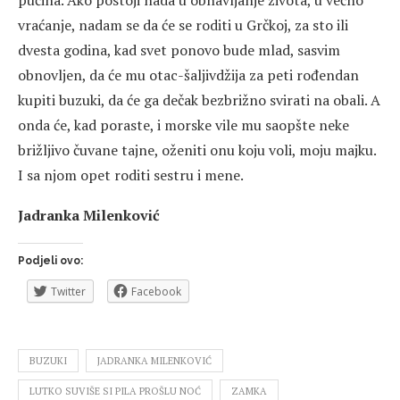
pučina. Ako postoji nada u obnavljanje života, u večno
vraćanje, nadam se da će se roditi u Grčkoj, za sto ili
dvesta godina, kad svet ponovo bude mlad, sasvim
obnovljen, da će mu otac-šaljivdžija za peti rođendan
kupiti buzuki, da će ga dečak bezbrižno svirati na obali. A
onda će, kad poraste, i morske vile mu saopšte neke
brižljivo čuvane tajne, oženiti onu koju voli, moju majku.
I sa njom opet roditi sestru i mene.
Jadranka Milenković
Podjeli ovo:
Twitter
Facebook
BUZUKI
JADRANKA MILENKOVIĆ
LUTKO SUVIŠE SI PILA PROŠLU NOĆ
ZAMKA