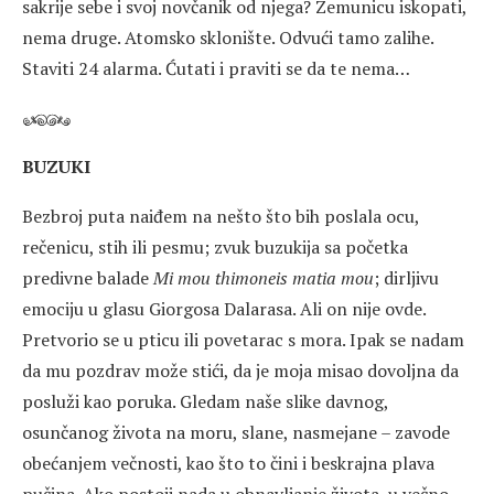
sakrije sebe i svoj novčanik od njega? Zemunicu iskopati,
nema druge. Atomsko sklonište. Odvući tamo zalihe.
Staviti 24 alarma. Ćutati i praviti se da te nema…
BUZUKI
Bezbroj puta naiđem na nešto što bih poslala ocu,
rečenicu, stih ili pesmu; zvuk buzukija sa početka
predivne balade
Mi mou thimoneis matia mou
; dirljivu
emociju u glasu Giorgosa Dalarasa. Ali on nije ovde.
Pretvorio se u pticu ili povetarac s mora. Ipak se nadam
da mu pozdrav može stići, da je moja misao dovoljna da
posluži kao poruka. Gledam naše slike davnog,
osunčanog života na moru, slane, nasmejane – zavode
obećanjem večnosti, kao što to čini i beskrajna plava