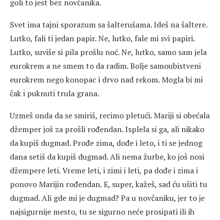
goli to jest bez novčanika.
Svet ima tajni sporazum sa šalterušama. Ideš na šaltere.
Lutko, fali ti jedan papir. Ne, lutko, fale mi svi papiri.
Lutko, suviše si pila prošlu noć. Ne, lutko, samo sam jela
eurokrem a ne smem to da radim. Bolje samoubistveni
eurokrem nego konopac i drvo nad rekom. Mogla bi mi
čak i puknuti trula grana.
Uzmeš onda da se smiriš, recimo pletući. Mariji si obećala
džemper još za prošli rođendan. Isplela si ga, ali nikako
da kupiš dugmad. Prođe zima, dođe i leto, i ti se jednog
dana setiš da kupiš dugmad. Ali nema žurbe, ko još nosi
džempere leti. Vreme leti, i zimi i leti, pa dođe i zima i
ponovo Marijin rođendan. E, super, kažeš, sad ću ušiti tu
dugmad. Ali gde mi je dugmad? Pa u novčaniku, jer to je
najsigurnije mesto, tu se sigurno neće prosipati ili ih