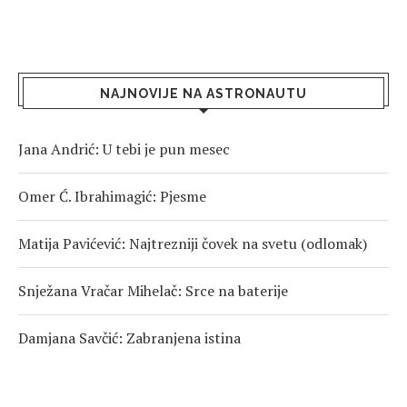
NAJNOVIJE NA ASTRONAUTU
Jana Andrić: U tebi je pun mesec
Omer Ć. Ibrahimagić: Pjesme
Matija Pavićević: Najtrezniji čovek na svetu (odlomak)
Snježana Vračar Mihelač: Srce na baterije
Damjana Savčić: Zabranjena istina