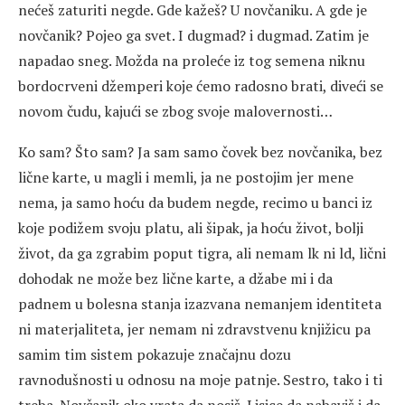
nećeš zaturiti negde. Gde kažeš? U novčaniku. A gde je
novčanik? Pojeo ga svet. I dugmad? i dugmad. Zatim je
napadao sneg. Možda na proleće iz tog semena niknu
bordocrveni džemperi koje ćemo radosno brati, diveći se
novom čudu, kajući se zbog svoje malovernosti…
Ko sam? Što sam? Ja sam samo čovek bez novčanika, bez
lične karte, u magli i memli, ja ne postojim jer mene
nema, ja samo hoću da budem negde, recimo u banci iz
koje podižem svoju platu, ali šipak, ja hoću život, bolji
život, da ga zgrabim poput tigra, ali nemam lk ni ld, lični
dohodak ne može bez lične karte, a džabe mi i da
padnem u bolesna stanja izazvana nemanjem identiteta
ni materjaliteta, jer nemam ni zdravstvenu knjižicu pa
samim tim sistem pokazuje značajnu dozu
ravnodušnosti u odnosu na moje patnje. Sestro, tako i ti