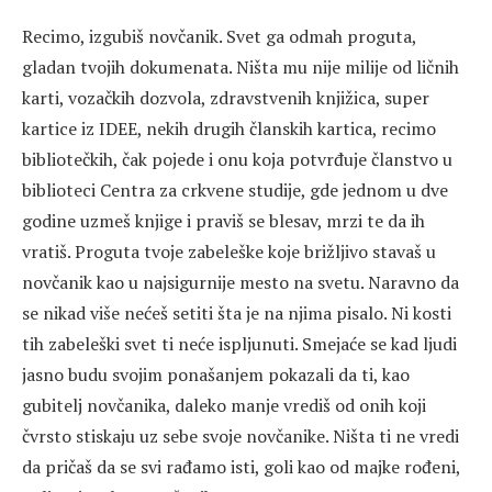
Recimo, izgubiš novčanik. Svet ga odmah proguta,
gladan tvojih dokumenata. Ništa mu nije milije od ličnih
karti, vozačkih dozvola, zdravstvenih knjižica, super
kartice iz IDEE, nekih drugih članskih kartica, recimo
bibliotečkih, čak pojede i onu koja potvrđuje članstvo u
biblioteci Centra za crkvene studije, gde jednom u dve
godine uzmeš knjige i praviš se blesav, mrzi te da ih
vratiš. Proguta tvoje zabeleške koje brižljivo stavaš u
novčanik kao u najsigurnije mesto na svetu. Naravno da
se nikad više nećeš setiti šta je na njima pisalo. Ni kosti
tih zabeleški svet ti neće ispljunuti. Smejaće se kad ljudi
jasno budu svojim ponašanjem pokazali da ti, kao
gubitelj novčanika, daleko manje vrediš od onih koji
čvrsto stiskaju uz sebe svoje novčanike. Ništa ti ne vredi
da pričaš da se svi rađamo isti, goli kao od majke rođeni,