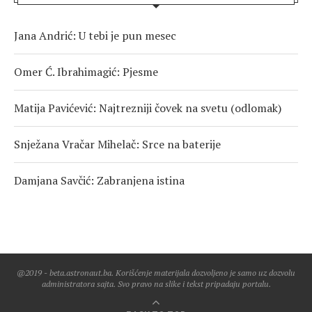
Jana Andrić: U tebi je pun mesec
Omer Ć. Ibrahimagić: Pjesme
Matija Pavićević: Najtrezniji čovek na svetu (odlomak)
Snježana Vračar Mihelač: Srce na baterije
Damjana Savčić: Zabranjena istina
@2019 - beta.astronaut.ba. Korišćenje materijala dozvoljeno je samo uz dozvolu
administratora sajta. Svo pravo na slike i tekst pripadaju portalu.