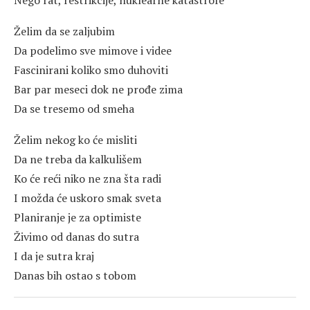
Nego rat, restrikcije, nuklearne katastrofe
Želim da se zaljubim
Da podelimo sve mimove i videe
Fascinirani koliko smo duhoviti
Bar par meseci dok ne prođe zima
Da se tresemo od smeha
Želim nekog ko će misliti
Da ne treba da kalkulišem
Ko će reći niko ne zna šta radi
I možda će uskoro smak sveta
Planiranje je za optimiste
Živimo od danas do sutra
I da je sutra kraj
Danas bih ostao s tobom