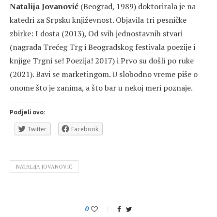
Natalija Jovanović
(Beograd, 1989) doktorirala je na
katedri za Srpsku književnost. Objavila tri pesničke
zbirke: I dosta (2013), Od svih jednostavnih stvari
(nagrada Trećeg Trg i Beogradskog festivala poezije i
knjige Trgni se! Poezija! 2017) i Prvo su došli po ruke
(2021). Bavi se marketingom. U slobodno vreme piše o
onome što je zanima, a što bar u nekoj meri poznaje.
Podjeli ovo:
Twitter
Facebook
NATALIJA JOVANOVIĆ
0