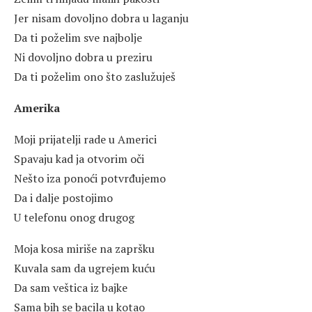
Jer nisam dovoljno dobra u laganju
Da ti poželim sve najbolje
Ni dovoljno dobra u preziru
Da ti poželim ono što zaslužuješ
Amerika
Moji prijatelji rade u Americi
Spavaju kad ja otvorim oči
Nešto iza ponoći potvrđujemo
Da i dalje postojimo
U telefonu onog drugog
Moja kosa miriše na zapršku
Kuvala sam da ugrejem kuću
Da sam veštica iz bajke
Sama bih se bacila u kotao