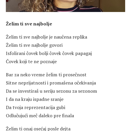
Želim ti sve najbolje
Želim ti sve najbolje je naučena replika
Želim ti sve najbolje govori
Isfolirani čovek bolji čovek čovek papagaj
Čovek koji te ne poznaje
Bar za neko vreme želim ti prosečnost
Sitne neprijatnosti i promašena očekivanja
Da se investiraš u seriju sezonu za sezonom
I da na kraju ispadne sranje
Da tvoja reprezentacija gubi
Odlučujući meč daleko pre finala
Želim ti onaj osećaj posle dejta