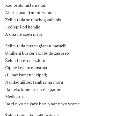
Kad osobi ništa ne fali
Ali te apsolutno ne zanima
Želim ti da se u nekog zaljubiš
I odlepiš od hemije
A ona ne oseti ništa
Želim ti da mrtav gladan naručiš
Omiljeni burger i on bude zagoreo
Želim ti kišu na izletu
Cipele koje propuštaju
(Ili bar kamen u cipeli)
Najhladniji septembar na moru
Da neko kome se diviš ispadne
Mediokritet
Da ti niko ne kaže bravo bar neko vreme
Želim ti hiljadu malih pakosti