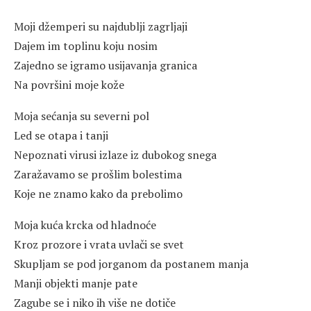
Moji džemperi su najdublji zagrljaji
Dajem im toplinu koju nosim
Zajedno se igramo usijavanja granica
Na površini moje kože
Moja sećanja su severni pol
Led se otapa i tanji
Nepoznati virusi izlaze iz dubokog snega
Zaražavamo se prošlim bolestima
Koje ne znamo kako da prebolimo
Moja kuća krcka od hladnoće
Kroz prozore i vrata uvlači se svet
Skupljam se pod jorganom da postanem manja
Manji objekti manje pate
Zagube se i niko ih više ne dotiče