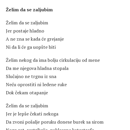
Želim da se zaljubim
Želim da se zaljubim
Jer postaje hladno
A ne zna se kada će grejanje
Ni da li će ga uopšte biti
Želim nekog da ima bolju cirkulaciju od mene
Da me njegova hladna stopala
Slučajno ne trgnu iz sna
Neću oprostiti ni ledene ruke
Dok čekam otapanje
Želim da se zaljubim
Jer je lepše čekati nekoga
Da zvoni pošalje poruku donese burek sa sirom