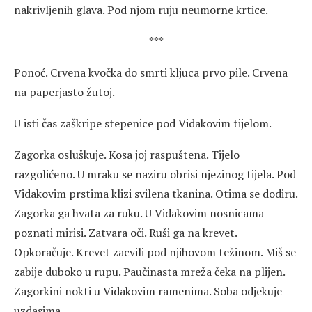
nakrivljenih glava. Pod njom ruju neumorne krtice.
***
Ponoć. Crvena kvočka do smrti kljuca prvo pile. Crvena
na paperjasto žutoj.
U isti čas zaškripe stepenice pod Vidakovim tijelom.
Zagorka osluškuje. Kosa joj raspuštena. Tijelo
razgolićeno. U mraku se naziru obrisi njezinog tijela. Pod
Vidakovim prstima klizi svilena tkanina. Otima se dodiru.
Zagorka ga hvata za ruku. U Vidakovim nosnicama
poznati mirisi. Zatvara oči. Ruši ga na krevet.
Opkoračuje. Krevet zacvili pod njihovom težinom. Miš se
zabije duboko u rupu. Paučinasta mreža čeka na plijen.
Zagorkini nokti u Vidakovim ramenima. Soba odjekuje
uzdasima.