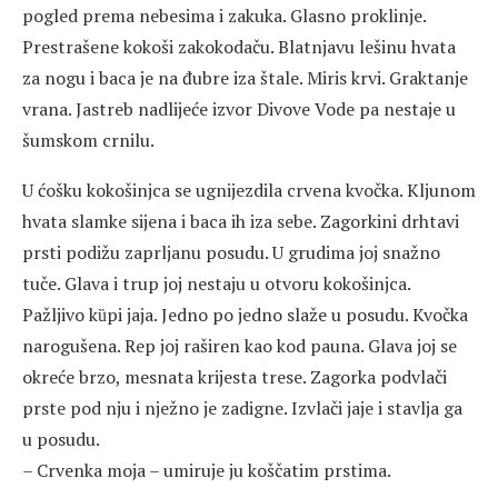
pogled prema nebesima i zakuka. Glasno proklinje.
Prestrašene kokoši zakokodaču. Blatnjavu lešinu hvata
za nogu i baca je na đubre iza štale. Miris krvi. Graktanje
vrana. Jastreb nadlijeće izvor Divove Vode pa nestaje u
šumskom crnilu.
U ćošku kokošinjca se ugnijezdila crvena kvočka. Kljunom
hvata slamke sijena i baca ih iza sebe. Zagorkini drhtavi
prsti podižu zaprljanu posudu. U grudima joj snažno
tuče. Glava i trup joj nestaju u otvoru kokošinjca.
Pažljivo kȕpi jaja. Jedno po jedno slaže u posudu. Kvočka
narogušena. Rep joj raširen kao kod pauna. Glava joj se
okreće brzo, mesnata krijesta trese. Zagorka podvlači
prste pod nju i nježno je zadigne. Izvlači jaje i stavlja ga
u posudu.
– Crvenka moja – umiruje ju koščatim prstima.