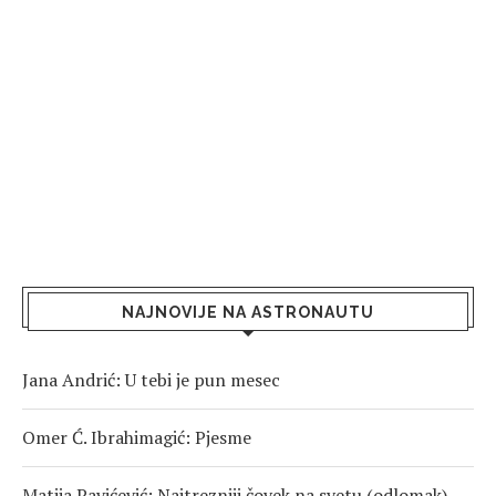
NAJNOVIJE NA ASTRONAUTU
Jana Andrić: U tebi je pun mesec
Omer Ć. Ibrahimagić: Pjesme
Matija Pavićević: Najtrezniji čovek na svetu (odlomak)