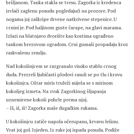
bršljanom. Tanka stakla se tresu. Zagorka iz kredenca
izvlači zaglenu posudu pogledajući na prozore. Pod
nogama joj zaškripe drvene natkrivene stepenice. U
crnini je. Pod haljinom guste čarape, na glavi marama.
Izlazi na blatnjavo dvorište kao kostima ograđeno
tankom brezovom ogradom. Crni gumaši propadaju kroz
raskvašenu zemlju.
Nad kokošinjcem se razgranalo visoko stablo crnog
duda. Prezreli ljubičasti plodovi rasuli se po tlu i krovu
kokošinjca. Oštar miris truleži miješa se s mirisom
kokošjeg izmeta. Na zvuk Zagorkinog šljapanja
uznemirene kokoši pohrle prema njoj.
– Iš, iš, iš! Zagorka maše dugačkim rukama.
U kokošinjcu zatiče napola očerupanu, krvavu lešinu.
Vrat joj gol. Izjeden. Iz ruke joj ispada posuda. Podiže