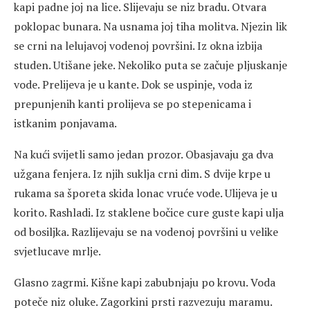
kapi padne joj na lice. Slijevaju se niz bradu. Otvara
poklopac bunara. Na usnama joj tiha molitva. Njezin lik
se crni na lelujavoj vodenoj površini. Iz okna izbija
studen. Utišane jeke. Nekoliko puta se začuje pljuskanje
vode. Prelijeva je u kante. Dok se uspinje, voda iz
prepunjenih kanti prolijeva se po stepenicama i
istkanim ponjavama.
Na kući svijetli samo jedan prozor. Obasjavaju ga dva
užgana fenjera. Iz njih suklja crni dim. S dvije krpe u
rukama sa šporeta skida lonac vruće vode. Ulijeva je u
korito. Rashladi. Iz staklene bočice cure guste kapi ulja
od bosiljka. Razlijevaju se na vodenoj površini u velike
svjetlucave mrlje.
Glasno zagrmi. Kišne kapi zabubnjaju po krovu. Voda
poteče niz oluke. Zagorkini prsti razvezuju maramu.