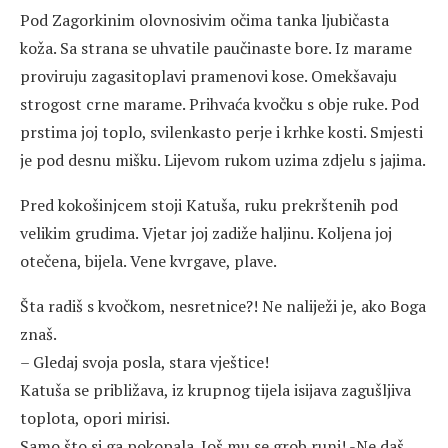
Pod Zagorkinim olovnosivim očima tanka ljubičasta
koža. Sa strana se uhvatile paučinaste bore. Iz marame
proviruju zagasitoplavi pramenovi kose. Omekšavaju
strogost crne marame. Prihvaća kvočku s obje ruke. Pod
prstima joj toplo, svilenkasto perje i krhke kosti. Smjesti
je pod desnu mišku. Lijevom rukom uzima zdjelu s jajima.
Pred kokošinjcem stoji Katuša, ruku prekrštenih pod
velikim grudima. Vjetar joj zadiže haljinu. Koljena joj
otečena, bijela. Vene kvrgave, plave.
Šta radiš s kvočkom, nesretnice?! Ne naliježi je, ako Boga
znaš.
– Gledaj svoja posla, stara vještice!
Katuša se približava, iz krupnog tijela isijava zagušljiva
toplota, opori mirisi.
Samo što si ga pokopala. Još mu se grob runi! -Ne daš