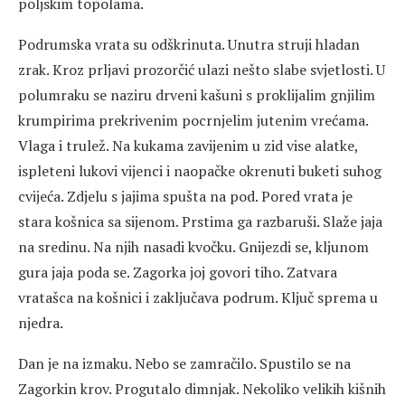
poljskim topolama.
Podrumska vrata su odškrinuta. Unutra struji hladan
zrak. Kroz prljavi prozorčić ulazi nešto slabe svjetlosti. U
polumraku se naziru drveni kašuni s proklijalim gnjilim
krumpirima prekrivenim pocrnjelim jutenim vrećama.
Vlaga i trulež. Na kukama zavijenim u zid vise alatke,
ispleteni lukovi vijenci i naopačke okrenuti buketi suhog
cvijeća. Zdjelu s jajima spušta na pod. Pored vrata je
stara košnica sa sijenom. Prstima ga razbaruši. Slaže jaja
na sredinu. Na njih nasadi kvočku. Gnijezdi se, kljunom
gura jaja poda se. Zagorka joj govori tiho. Zatvara
vratašca na košnici i zaključava podrum. Ključ sprema u
njedra.
Dan je na izmaku. Nebo se zamračilo. Spustilo se na
Zagorkin krov. Progutalo dimnjak. Nekoliko velikih kišnih