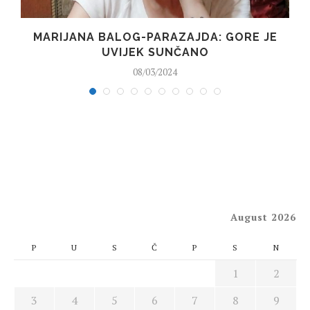
MARIJANA BALOG-PARAZAJDA: GORE JE
UVIJEK SUNČANO
08/03/2024
August 2026
P
U
S
Č
P
S
N
1
2
3
4
5
6
7
8
9