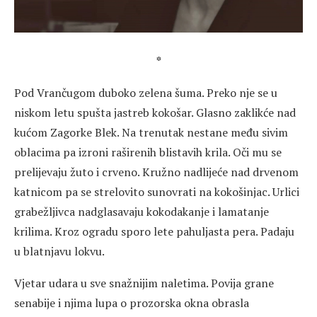
*
Pod Vrančugom duboko zelena šuma. Preko nje se u
niskom letu spušta jastreb kokošar. Glasno zaklikće nad
kućom Zagorke Blek. Na trenutak nestane među sivim
oblacima pa izroni raširenih blistavih krila. Oči mu se
prelijevaju žuto i crveno. Kružno nadlijeće nad drvenom
katnicom pa se strelovito sunovrati na kokošinjac. Urlici
grabežljivca nadglasavaju kokodakanje i lamatanje
krilima. Kroz ogradu sporo lete pahuljasta pera. Padaju
u blatnjavu lokvu.
Vjetar udara u sve snažnijim naletima. Povija grane
senabije i njima lupa o prozorska okna obrasla