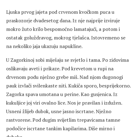
Ljuska prvog jajeta pod crvenom kvočkom puca u
praskozorje dvadesetog dana. Iz nje najprije izviruje
mokro žuto krilo bespomoćno lamatajući, a potom i
ostatak goluždravog, mokrog tjelašca. Istovremeno se
na nekoliko jaja ukazuju napukline.
U Zagorkinoj sobi miješaju se svjetlo i tama. Po zidovima
oslikavaju aveti i prikaze. Pod krevetom u rupi na
drvenom podu nježno grebe miš. Nad njom dugonogi
pauk izvlači svilenkaste niti. Kukiča sporo, besprijekorno.
Zagorka spava umotana u perine. Kao gusjenica. Iz
kukuljice joj viri ovalno lice. Nos je pravilan i izdužen.
Usneni žlijeb dubok, usne jasno iscrtane. Nježno
rastvorene. Pod dugim svijetlim trepavicama tamne
podočice iscrtane tankim kapilarima. Diše mirno i
duboko.