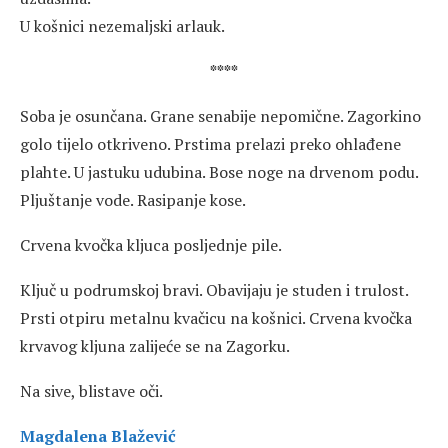
U košnici nezemaljski arlauk.
****
Soba je osunčana. Grane senabije nepomične. Zagorkino
golo tijelo otkriveno. Prstima prelazi preko ohlađene
plahte. U jastuku udubina. Bose noge na drvenom podu.
Pljuštanje vode. Rasipanje kose.
Crvena kvočka kljuca posljednje pile.
Ključ u podrumskoj bravi. Obavijaju je studen i trulost.
Prsti otpiru metalnu kvačicu na košnici. Crvena kvočka
krvavog kljuna zalijeće se na Zagorku.
Na sive, blistave oči.
Magdalena Blažević