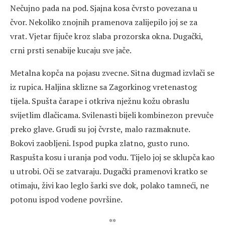
Nečujno pada na pod. Sjajna kosa čvrsto povezana u
čvor. Nekoliko znojnih pramenova zalijepilo joj se za
vrat. Vjetar fijuče kroz slaba prozorska okna. Dugački,
crni prsti senabije kucaju sve jače.
Metalna kopča na pojasu zvecne. Sitna dugmad izvlači se
iz rupica. Haljina sklizne sa Zagorkinog vretenastog
tijela. Spušta čarape i otkriva nježnu kožu obraslu
svijetlim dlačicama. Svilenasti bijeli kombinezon prevuče
preko glave. Grudi su joj čvrste, malo razmaknute.
Bokovi zaobljeni. Ispod pupka zlatno, gusto runo.
Raspušta kosu i uranja pod vodu. Tijelo joj se sklupča kao
u utrobi. Oči se zatvaraju. Dugački pramenovi kratko se
otimaju, živi kao leglo šarki sve dok, polako tamneći, ne
potonu ispod vodene površine.
**