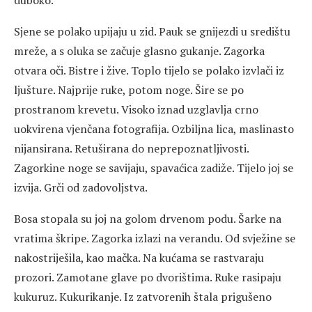
Sjene se polako upijaju u zid. Pauk se gnijezdi u središtu
mreže, a s oluka se začuje glasno gukanje. Zagorka
otvara oči. Bistre i žive. Toplo tijelo se polako izvlači iz
ljušture. Najprije ruke, potom noge. Šire se po
prostranom krevetu. Visoko iznad uzglavlja crno
uokvirena vjenčana fotografija. Ozbiljna lica, maslinasto
nijansirana. Retuširana do neprepoznatljivosti.
Zagorkine noge se savijaju, spavaćica zadiže. Tijelo joj se
izvija. Grči od zadovoljstva.
Bosa stopala su joj na golom drvenom podu. Šarke na
vratima škripe. Zagorka izlazi na verandu. Od svježine se
nakostriješila, kao mačka. Na kućama se rastvaraju
prozori. Zamotane glave po dvorištima. Ruke rasipaju
kukuruz. Kukurikanje. Iz zatvorenih štala prigušeno