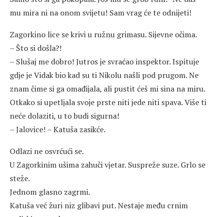
mu mira ni na onom svijetu! Sam vrag će te odnijeti!
Zagorkino lice se krivi u ružnu grimasu. Sijevne očima.
– Što si došla?!
– Slušaj me dobro! Jutros je svraćao inspektor. Ispituje
gdje je Vidak bio kad su ti Nikolu našli pod prugom. Ne
znam čime si ga omađijala, ali pustit ćeš mi sina na miru.
Otkako si upetljala svoje prste niti jede niti spava. Više ti
neće dolaziti, u to budi sigurna!
– Jalovice! – Katuša zasikće.
Odlazi ne osvrćući se.
U Zagorkinim ušima zahuči vjetar. Suspreže suze. Grlo se
steže.
Jednom glasno zagrmi.
Katuša već žuri niz glibavi put. Nestaje među crnim