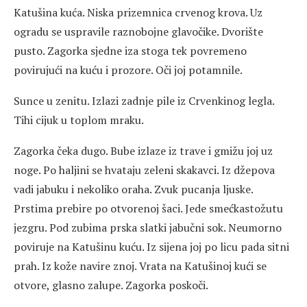
Katušina kuća. Niska prizemnica crvenog krova. Uz
ogradu se uspravile raznobojne glavočike. Dvorište
pusto. Zagorka sjedne iza stoga tek povremeno
povirujući na kuću i prozore. Oči joj potamnile.
Sunce u zenitu. Izlazi zadnje pile iz Crvenkinog legla.
Tihi cijuk u toplom mraku.
Zagorka čeka dugo. Bube izlaze iz trave i gmižu joj uz
noge. Po haljini se hvataju zeleni skakavci. Iz džepova
vadi jabuku i nekoliko oraha. Zvuk pucanja ljuske.
Prstima prebire po otvorenoj šaci. Jede smećkastožutu
jezgru. Pod zubima prska slatki jabučni sok. Neumorno
poviruje na Katušinu kuću. Iz sijena joj po licu pada sitni
prah. Iz kože navire znoj. Vrata na Katušinoj kući se
otvore, glasno zalupe. Zagorka poskoči.