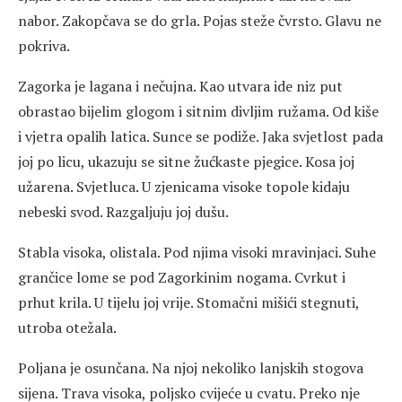
nabor. Zakopčava se do grla. Pojas steže čvrsto. Glavu ne
pokriva.
Zagorka je lagana i nečujna. Kao utvara ide niz put
obrastao bijelim glogom i sitnim divljim ružama. Od kiše
i vjetra opalih latica. Sunce se podiže. Jaka svjetlost pada
joj po licu, ukazuju se sitne žućkaste pjegice. Kosa joj
užarena. Svjetluca. U zjenicama visoke topole kidaju
nebeski svod. Razgaljuju joj dušu.
Stabla visoka, olistala. Pod njima visoki mravinjaci. Suhe
grančice lome se pod Zagorkinim nogama. Cvrkut i
prhut krila. U tijelu joj vrije. Stomačni mišići stegnuti,
utroba otežala.
Poljana je osunčana. Na njoj nekoliko lanjskih stogova
sijena. Trava visoka, poljsko cvijeće u cvatu. Preko nje