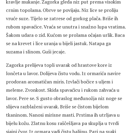
kravlje mukanje. Zagorka gleda niz put prema visokim
crnim topolama. Obrve se povijaju. Niz lice se proliju
vruće suze. Tijelo se zatrese od gorkog plača. Briše ih
rubom spavaćice. Vraća se unutra i snažno lupa vratima.
Šakom udara o zid. Kućom se prolama očajan urlik. Baca
se na krevet i lice uranja u bijeli jastuk. Natapa ga
suzama i slinom. Guši jecaje.
Zagorka prelijeva topli uvarak od hrastove kore iz
lončeta u lavor. Dolijeva čistu vodu. Iz ormarića navire
prodoran aromatičan miris. Izvlači bočice s uljem i
meleme. Zvonkost. Skida spavaćicu i rukom zahvaća u
lavor. Pere se. S gusto obraslog međunožja niz noge se
slijeva razblaženi uvarak. Briše se čistom bijelom
tkaninom. Nanosi mirisne masti. Prstima ih utrljava u
bijelu kožu. Zlatnu kosu raščešljava pa skuplja u tvrdi
sjajni čvor. Iz ormara vadi čistu haljinu. Pazi na svaki