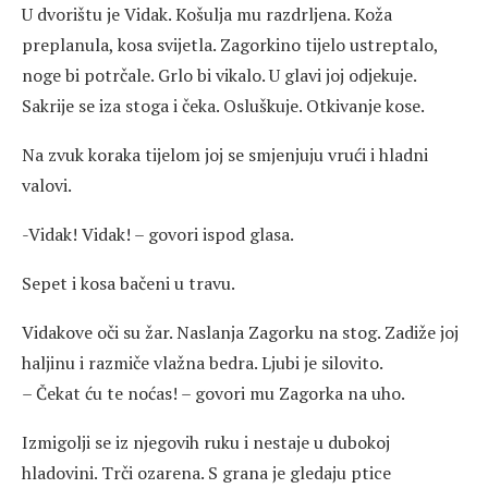
U dvorištu je Vidak. Košulja mu razdrljena. Koža
preplanula, kosa svijetla. Zagorkino tijelo ustreptalo,
noge bi potrčale. Grlo bi vikalo. U glavi joj odjekuje.
Sakrije se iza stoga i čeka. Osluškuje. Otkivanje kose.
Na zvuk koraka tijelom joj se smjenjuju vrući i hladni
valovi.
-Vidak! Vidak! – govori ispod glasa.
Sepet i kosa bačeni u travu.
Vidakove oči su žar. Naslanja Zagorku na stog. Zadiže joj
haljinu i razmiče vlažna bedra. Ljubi je silovito.
– Čekat ću te noćas! – govori mu Zagorka na uho.
Izmigolji se iz njegovih ruku i nestaje u dubokoj
hladovini. Trči ozarena. S grana je gledaju ptice