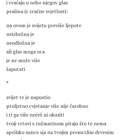
i vraćaju u nebo njegov glas
prašina iz zračne svjetlosti:
na ovom je svijetu previše ljepote
neizbežna je
neodložna je
ali glas moga oca
je ne može više
šaputati
*
svijet te je napustio
proljetno cvjetanje više nije čarobno
i ti ga više nećeš ni okusiti
tvoji vrtovi s ružmarinom pitaju što te nema
aprilsko sunce sja na tvojim premrzlim drvenim