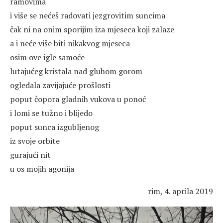
ramovima
i više se nećeš radovati jezgrovitim suncima
čak ni na onim sporijim iza mjeseca koji zalaze
a i neće više biti nikakvog mjeseca
osim ove igle samoće
lutajućeg kristala nad gluhom gorom
ogledala zavijajuće prošlosti
poput čopora gladnih vukova u ponoć
i lomi se tužno i blijedo
poput sunca izgubljenog
iz svoje orbite
gurajući nit
u os mojih agonija
rim, 4. aprila 2019