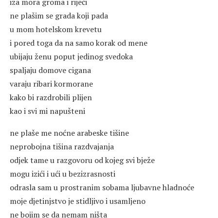
iza mora groma i riječi
ne plašim se grada koji pada
u mom hotelskom krevetu
i pored toga da na samo korak od mene
ubijaju ženu poput jedinog svedoka
spaljaju domove cigana
varaju ribari kormorane
kako bi razdrobili plijen
kao i svi mi napušteni
ne plaše me noćne arabeske tišine
neprobojna tišina razdvajanja
odjek tame u razgovoru od kojeg svi bježe
mogu izići i ući u bezizrasnosti
odrasla sam u prostranim sobama ljubavne hladnoće
moje djetinjstvo je stidljivo i usamljeno
ne bojim se da nemam ništa