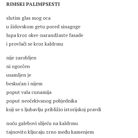
RIMSKI PALIMPSESTI
slutim glas mog oca
u židovskom getu pored sinagoge
lupa kroz oker-narandžaste fasade
i provlači se kroz kaldrmu
nije zarobljen
ni ogorčen
usamljen je
beskućan i nijem
poput vala cunamija
poput neočekivanog pobjednika
koji se s ljubavlju približio istorijskoj pravdi
noću galebovi slijeću na kaldrmu
tajnovito kljucaju zrno među kamenjem