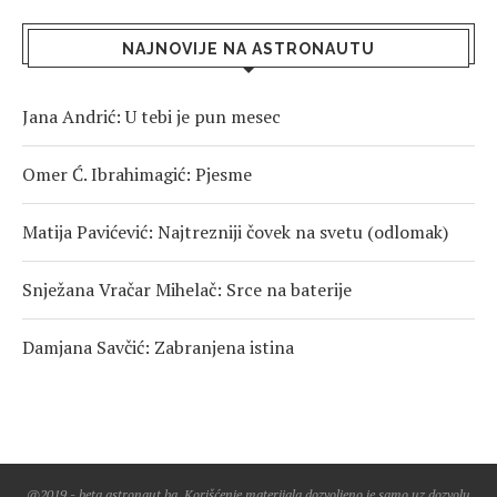
NAJNOVIJE NA ASTRONAUTU
Jana Andrić: U tebi je pun mesec
Omer Ć. Ibrahimagić: Pjesme
Matija Pavićević: Najtrezniji čovek na svetu (odlomak)
Snježana Vračar Mihelač: Srce na baterije
Damjana Savčić: Zabranjena istina
@2019 - beta.astronaut.ba. Korišćenje materijala dozvoljeno je samo uz dozvolu