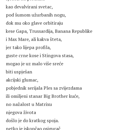
kao devalvirani svetac,
pod šumom užurbanih nogu,
dok mu oko glave orbitiraju
kese Gapa, Trussardija, Banana Republike
i Max Mare, ali kakva šteta,
jer tako lijepa profila,
guste crne kose i Stingova stasa,
mogao je uz malo više sreće
biti uspješan
akcijski glumac,
pobjednik serijala Ples sa zvijezdama
ili omiljeni stanar Big Brother kuće,
no nažalost u Matrixu
njegova života
došlo je do kratkog spoja.
netko je iskopčao osigurač