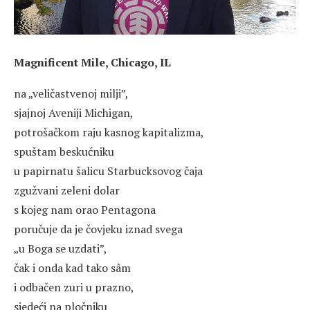
Magnificent Mile, Chicago, IL
na „veličastvenoj milji”,
sjajnoj Aveniji Michigan,
potrošačkom raju kasnog kapitalizma,
spuštam beskućniku
u papirnatu šalicu Starbucksovog čaja
zgužvani zeleni dolar
s kojeg nam orao Pentagona
poručuje da je čovjeku iznad svega
„u Boga se uzdati”,
čak i onda kad tako sâm
i odbačen zuri u prazno,
sjedeći na pločniku