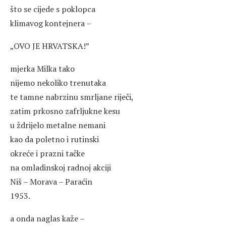
što se cijede s poklopca
klimavog kontejnera –
„OVO JE HRVATSKA!”
mjerka Milka tako
nijemo nekoliko trenutaka
te tamne nabrzinu smrljane riječi,
zatim prkosno zafrljukne kesu
u ždrijelo metalne nemani
kao da poletno i rutinski
okreće i prazni tačke
na omladinskoj radnoj akciji
Niš – Morava – Paraćin
1953.
a onda naglas kaže –