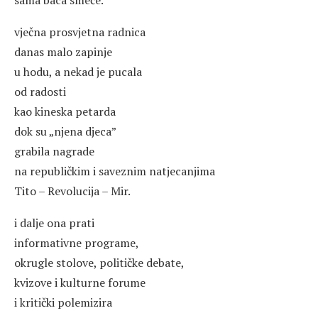
sâma baca smeće.
vječna prosvjetna radnica
danas malo zapinje
u hodu, a nekad je pucala
od radosti
kao kineska petarda
dok su „njena djeca”
grabila nagrade
na republičkim i saveznim natjecanjima
Tito – Revolucija – Mir.
i dalje ona prati
informativne programe,
okrugle stolove, političke debate,
kvizove i kulturne forume
i kritički polemizira