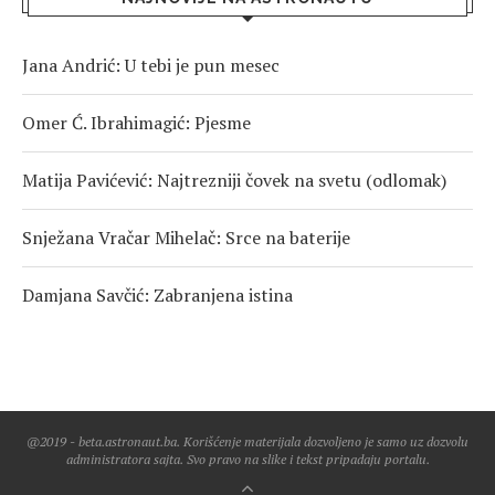
Jana Andrić: U tebi je pun mesec
Omer Ć. Ibrahimagić: Pjesme
Matija Pavićević: Najtrezniji čovek na svetu (odlomak)
Snježana Vračar Mihelač: Srce na baterije
Damjana Savčić: Zabranjena istina
@2019 - beta.astronaut.ba. Korišćenje materijala dozvoljeno je samo uz dozvolu
administratora sajta. Svo pravo na slike i tekst pripadaju portalu.