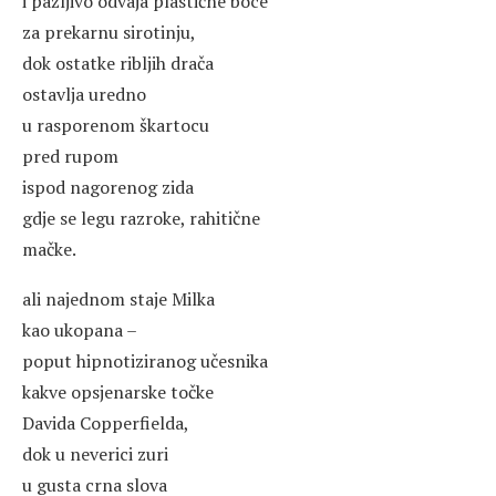
i pažljivo odvaja plastične boce
za prekarnu sirotinju,
dok ostatke ribljih drača
ostavlja uredno
u rasporenom škartocu
pred rupom
ispod nagorenog zida
gdje se legu razroke, rahitične
mačke.
ali najednom staje Milka
kao ukopana –
poput hipnotiziranog učesnika
kakve opsjenarske točke
Davida Copperfielda,
dok u neverici zuri
u gusta crna slova