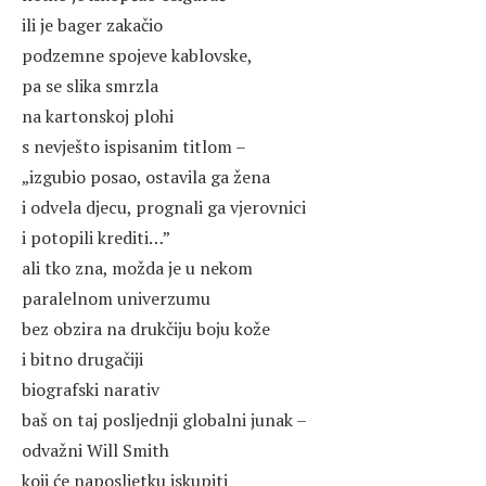
ili je bager zakačio
podzemne spojeve kablovske,
pa se slika smrzla
na kartonskoj plohi
s nevješto ispisanim titlom –
„izgubio posao, ostavila ga žena
i odvela djecu, prognali ga vjerovnici
i potopili krediti…”
ali tko zna, možda je u nekom
paralelnom univerzumu
bez obzira na drukčiju boju kože
i bitno drugačiji
biografski narativ
baš on taj posljednji globalni junak –
odvažni Will Smith
koji će naposljetku iskupiti