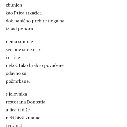
zbunjen
kao Ptica trkačica
dok panično prebire nogama
iznad ponora.
nema sumnje
sve one silne crte
i crtice
nekoć tako hrabro povučene
odavno su
pošmrkane.
s jelovnika
restorana Donostia
u lice ti diše
neki bivši znanac
kroz usta