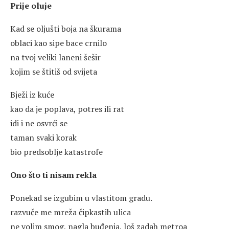
Prije oluje
Kad se oljušti boja na škurama
oblaci kao sipe bace crnilo
na tvoj veliki laneni šešir
kojim se štitiš od svijeta
Bježi iz kuće
kao da je poplava, potres ili rat
idi i ne osvrći se
taman svaki korak
bio predsoblje katastrofe
Ono što ti nisam rekla
Ponekad se izgubim u vlastitom gradu.
razvuče me mreža čipkastih ulica
ne volim smog, nagla buđenja, loš zadah metroa