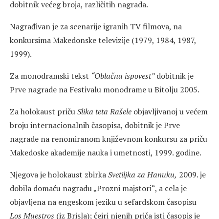
dobitnik većeg broja, različitih nagrada.
Nagrađivan je za scenarije igranih TV filmova, na
konkursima Makedonske televizije (1979, 1984, 1987,
1999).
Za monodramski tekst
“Oblačna ispove
st
”
dobitnik je
Prve nagrade na Festivalu monodrame u Bitolju 2005.
Za holokaust priču
Slika teta Rašele
objavljivanoj u većem
broju internacionalnih časopisa, dobitnik je Prve
nagrade na renomiranom književnom konkursu za priču
Makedoske akademije nauka i umetnosti, 1999. godine.
Njegova je holokaust zbirka
Svetiljka za Hanuku,
2009. je
dobila domaću nagradu „Prozni majstori“, a cela je
objavljena na engeskom jeziku u sefardskom časopisu
Los Muestros
(iz Brisla); čeiri njenih priča isti časopis je