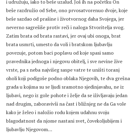
i udružuju, iako to beše uzalud. Još ih na početku On
beše razdružio od Sebe, ono prvosatvorenuo dvoje, koje
beše sazdao od prašine i životvornog daha Svojega, jer
neverno sagrešiše protiv reči i naloga Stvoritelja svog.
Zatim brata od brata rastavi, jer ovaj ubi onoga, brat
brata usmrti, umesto da voli i bratskom ljubavlju
povezuje, potom baci poplavu od koje spasi samo
pravednika jednoga i njegovu obitelj, i sve nevine žive
vrste, pa s neba najvišeg saspe vatre te uništi toranj
oholi koji podigoše podno oblaka Njegovih, te dva grešna
grada u kojima su se ljudi sramotno sjedinjavahu, ne iz
ljubavi, nego iz gole pohote i želje da se iživljavaju jedan
nad drugim, zaboravivši na čast i bližnjeg ne da Ga vole
kako je želeo i naložio rodu kojem udahnu svoju
blagodatnost da njome nastani svet, čovekoljubijem i
ljubavlju Njegovom…