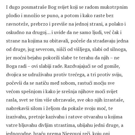
I dugo posmatraše Bog svijet koji se radom mukotrpnim
plodio i množio se puno, a potom i kako raste bez
ravnoteže, prebrzo i previše na jednoj strani, a polako i
oskudno na drugoj… i uvide da ne samo ljudi, već čak i
strane na kojima su obitavali, počeše da stradavaju jedna
od druge, jug severom, nišči od višljega, slabi od silnoga,
jer moćni bejahu pokorili slabe te terahu da njih – ne
Boga radi – ovi slabiji rade. Razdvajajući se od gomile,
dvojica se udruživahu protiv trećega, a tri protiv sviju,
počevši da se natiču međ sobom, rastući moćju sve
većom spešnjom i kako je srešnja njihove moći svijet
rasla, svet se tim više ubrzavaše, sve oko njih izrastaše,
nabrekavši silom i željom da pokaže svoju moć, te
izazivahu, pretnje kazivahu i ratove otvarahu u kojima
vatre bljuvahu divljim strastima, ubijahu jedni druge, a
jednorodne, braću prema Njegovoj reči, koju oni