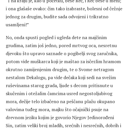
“I na kraju je, kao u početku, beše Reč, i Reč beše u meni;
i ona glašaše ovako: čim tako izabraste, bolesni od čežnje
jednog za drugim, budite sada odvojeni i trikratno
usamljeni!”
No, onda spusti pogled i ugleda dete na majčinim
grudima, zatim još jedno, pored mrtvog oca, nesretnu
djevoku što upravo saznade o pogibelji svog zaručnika,
potom vide muškarca koji je maštao za isčezlim hramom
okrutno zamijenjenim drugim, te o Svome netragom
nestalom Dekalogu, pa vide dečaka koji sedi na svežim
ruševinama starog grada, ljude s decom pritisnute u
skučenim i otežalim čamcima usred negostoljubivog
mora, dečije telo izbačeno na peščanu plažu okupano
valovima tuđeg mora, majku što očajnički psuje na
drevnom jeziku kojim je govorio Njegov Jedinorođeni
Sin, zatim veliki broj mladih, srećnih i nesrećnih, dobrih i