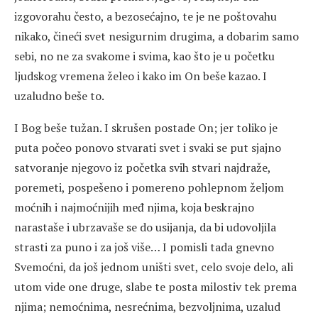
izgovorahu često, a bezosećajno, te je ne poštovahu
nikako, čineći svet nesigurnim drugima, a dobarim samo
sebi, no ne za svakome i svima, kao što je u početku
ljudskog vremena želeo i kako im On beše kazao. I
uzaludno beše to.
I Bog beše tužan. I skrušen postade On; jer toliko je
puta počeo ponovo stvarati svet i svaki se put sjajno
satvoranje njegovo iz početka svih stvari najdraže,
poremeti, pospešeno i pomereno pohlepnom željom
moćnih i najmoćnijih međ njima, koja beskrajno
narastaše i ubrzavaše se do usijanja, da bi udovoljila
strasti za puno i za još više… I pomisli tada gnevno
Svemoćni, da još jednom uništi svet, celo svoje delo, ali
utom vide one druge, slabe te posta milostiv tek prema
njima; nemoćnima, nesrećnima, bezvoljnima, uzalud