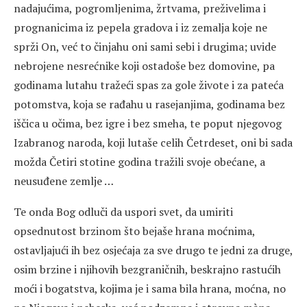
nadajućima, pogromljenima, žrtvama, preživelima i
prognanicima iz pepela gradova i iz zemalja koje ne
sprži On, već to činjahu oni sami sebi i drugima; uvide
nebrojene nesrećnike koji ostadoše bez domovine, pa
godinama lutahu tražeći spas za gole živote i za pateća
potomstva, koja se rađahu u rasejanjima, godinama bez
iščica u očima, bez igre i bez smeha, te poput njegovog
Izabranog naroda, koji lutaše celih Četrdeset, oni bi sada
možda Četiri stotine godina tražili svoje obećane, a
neusuđene zemlje …
Te onda Bog odluči da uspori svet, da umiriti
opsednutost brzinom što bejaše hrana moćnima,
ostavljajući ih bez osjećaja za sve drugo te jedni za druge,
osim brzine i njihovih bezgraničnih, beskrajno rastućih
moći i bogatstva, kojima je i sama bila hrana, moćna, no