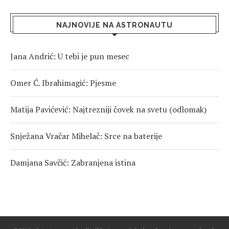
NAJNOVIJE NA ASTRONAUTU
Jana Andrić: U tebi je pun mesec
Omer Ć. Ibrahimagić: Pjesme
Matija Pavićević: Najtrezniji čovek na svetu (odlomak)
Snježana Vračar Mihelač: Srce na baterije
Damjana Savčić: Zabranjena istina