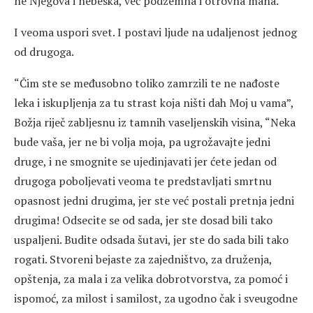
ne Njegova i nebeska, već podzemna i otrovna màna.
I veoma uspori svet. I postavi ljude na udaljenost jednog
od drugoga.
“Čim ste se međusobno toliko zamrzili te ne nađoste
leka i iskupljenja za tu strast koja ništi dah Moj u vama”,
Božja riječ zabljesnu iz tamnih vaseljenskih visina, “Neka
bude vaša, jer ne bi volja moja, pa ugrožavajte jedni
druge, i ne smognite se ujedinjavati jer ćete jedan od
drugoga poboljevati veoma te predstavljati smrtnu
opasnost jedni drugima, jer ste već postali pretnja jedni
drugima! Odsecite se od sada, jer ste dosad bili tako
uspaljeni. Budite odsada šutavi, jer ste do sada bili tako
rogati. Stvoreni bejaste za zajedništvo, za druženja,
opštenja, za mala i za velika dobrotvorstva, za pomoć i
ispomoć, za milost i samilost, za ugodno čak i sveugodne