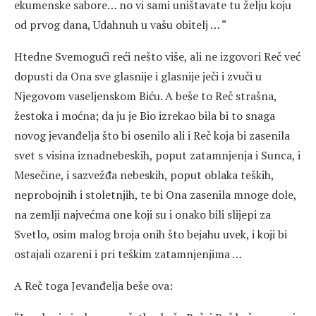
ekumenske sabore… no vi sami uništavate tu želju koju
od prvog dana, Udahnuh u vašu obitelj … “
Htedne Svemogući reći nešto više, ali ne izgovori Reč već
dopusti da Ona sve glasnije i glasnije ječi i zvuči u
Njegovom vaseljenskom Biću. A beše to Reč strašna,
žestoka i moćna; da ju je Bio izrekao bila bi to snaga
novog jevanđelja što bi osenilo ali i Reč koja bi zasenila
svet s visina iznadnebeskih, poput zatamnjenja i Sunca, i
Mesečine, i sazvežđa nebeskih, poput oblaka teških,
neprobojnih i stoletnjih, te bi Ona zasenila mnoge dole,
na zemlji najvećma one koji su i onako bili slijepi za
Svetlo, osim malog broja onih što bejahu uvek, i koji bi
ostajali ozareni i pri teškim zatamnjenjima …
A Reč toga Jevanđelja beše ova: