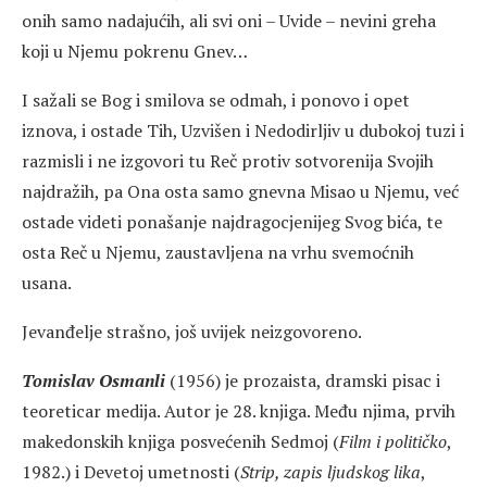
onih samo nadajućih, ali svi oni – Uvide – nevini greha
koji u Njemu pokrenu Gnev…
I sažali se Bog i smilova se odmah, i ponovo i opet
iznova, i ostade Tih, Uzvišen i Nedodirljiv u dubokoj tuzi i
razmisli i ne izgovori tu Reč protiv sotvorenija Svojih
najdražih, pa Ona osta samo gnevna Misao u Njemu, već
ostade videti ponašanje najdragocjenijeg Svog bića, te
osta Reč u Njemu, zaustavljena na vrhu svemoćnih
usana.
Jevanđelje strašno, još uvijek neizgovoreno.
Tomislav Osmanli
(1956) je prozaista, dramski pisac i
teoreticar medija. Autor je 28. knjiga. Među njima, prvih
makedonskih knjiga posvećenih Sedmoj (
Film i političko
,
1982.) i Devetoj umetnosti (
Strip, zapis ljudskog lika
,