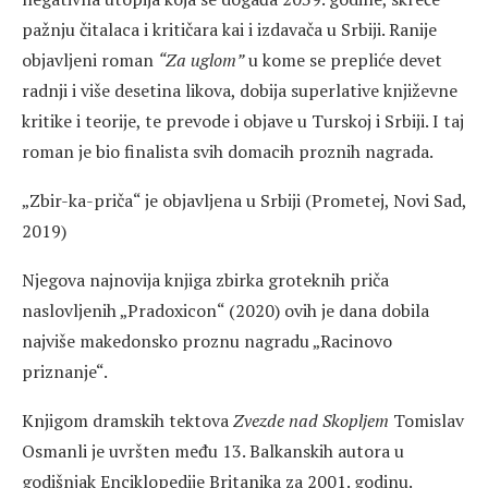
pažnju čitalaca i kritičara kai i izdavača u Srbiji. Ranije
objavljeni roman
“Za uglom”
u kome se prepliće devet
radnji i više desetina likova, dobija superlative književne
kritike i teorije, te prevode i objave u Turskoj i Srbiji. I taj
roman je bio finalista svih domacih proznih nagrada.
„Zbir-ka-priča“ je objavljena u Srbiji (Prometej, Novi Sad,
2019)
Njegova najnovija knjiga zbirka groteknih priča
naslovljenih „Pradoxicon“ (2020) ovih je dana dobila
najviše makedonsko proznu nagradu „Racinovo
priznanje“.
Knjigom dramskih tektova
Zvezde nad Skopljem
Tomislav
Osmanli je uvršten među 13. Balkanskih autora u
godišnjak Enciklopedije Britanika za 2001. godinu.