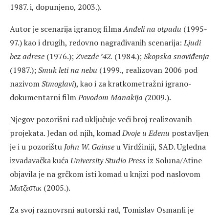
1987. i, dopunjeno, 2003.).
Autor je scenarija igranog filma
Anđeli na otpadu
(1995-
97.) kao i drugih, redovno nagrađivanih scenarija:
Ljudi
bez adrese
(1976.);
Zvezde ’42.
(1984.);
Skopska snoviđenja
(1987.);
Smuk leti na nebu
(1999., realizovan 2006 pod
nazivom
Stmoglavi
), kao i za kratkometražni igrano-
dokumentarni film
Povodom Manakija
(
2009.).
Njegov pozorišni rad uključuje veći broj realizovanih
projekata. Jedan od njih, komad
Dvoje u Edenu
postavljen
je i u pozorištu
John W. Gainse
u Virdžiniji, SAD. Ugledna
izvadavačka kuća
University Studio Press
iz Soluna/Atine
objavila je na grčkom isti komad u knjizi pod naslovom
Ματζεστικ
(2005.).
Za svoj raznovrsni autorski rad, Tomislav Osmanli je