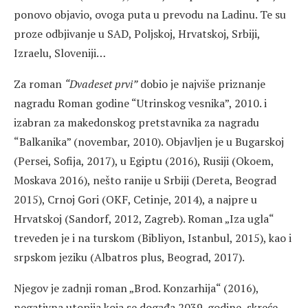
ponovo objavio, ovoga puta u prevodu na Ladinu. Te su
proze odbjivanje u SAD, Poljskoj, Hrvatskoj, Srbiji,
Izraelu, Sloveniji…
Za roman
“Dvadeset prvi”
dobio je najviše priznanje
nagradu Roman godine “Utrinskog vesnika”, 2010. i
izabran za makedonskog pretstavnika za nagradu
“Balkanika” (novembar, 2010). Objavljen je u Bugarskoj
(Persei, Sofija, 2017), u Egiptu (2016), Rusiji (Okoem,
Moskava 2016), nešto ranije u Srbiji (Dereta, Beograd
2015), Crnoj Gori (OKF, Cetinje, 2014), a najpre u
Hrvatskoj (Sandorf, 2012, Zagreb). Roman „Iza ugla“
treveden je i na turskom (Bibliyon, Istanbul, 2015), kao i
srpskom jeziku (Albatros plus, Beograd, 2017).
Njegov je zadnji roman „Brod. Konzarhija“ (2016),
negativna utopija koja se događa 2039. godine, skreće