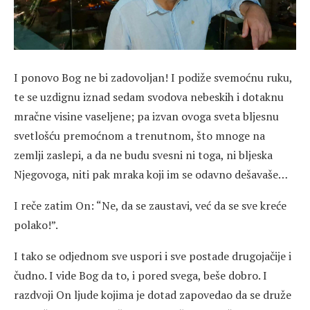
I ponovo Bog ne bi zadovoljan! I podiže svemoćnu ruku,
te se uzdignu iznad sedam svodova nebeskih i dotaknu
mračne visine vaseljene; pa izvan ovoga sveta bljesnu
svetlošću premoćnom a trenutnom, što mnoge na
zemlji zaslepi, a da ne budu svesni ni toga, ni bljeska
Njegovoga, niti pak mraka koji im se odavno dešavaše…
I reče zatim On: “Ne, da se zaustavi, već da se sve kreće
polako!”.
I tako se odjednom sve uspori i sve postade drugojačije i
čudno. I vide Bog da to, i pored svega, beše dobro. I
razdvoji On ljude kojima je dotad zapovedao da se druže