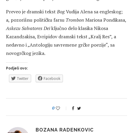
Preveo je dramski tekst
Bog
Vudija Alena sa engleskog;
a, pozorišnu političku farsu
Trombon
Mariosa Pondikasa,
Askezu Salvatores Dei
ključno delo klasika Nikosa
Kazandzakisa, Evripidov dramski tekst „Kralj Res”, a
nedavno i „Antologiju savremene grčke poezije“, sa
novogrčkog jezika.
Podjeli ovo:
Twitter
Facebook
0
BOZANA RADENKOVIC