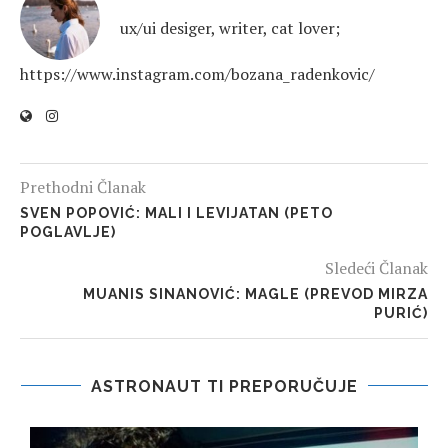
ux/ui desiger, writer, cat lover;
https://www.instagram.com/bozana_radenkovic/
Prethodni Članak
SVEN POPOVIĆ: MALI I LEVIJATAN (PETO
POGLAVLJE)
Sledeći Članak
MUANIS SINANOVIĆ: MAGLE (PREVOD MIRZA
PURIĆ)
ASTRONAUT TI PREPORUČUJE