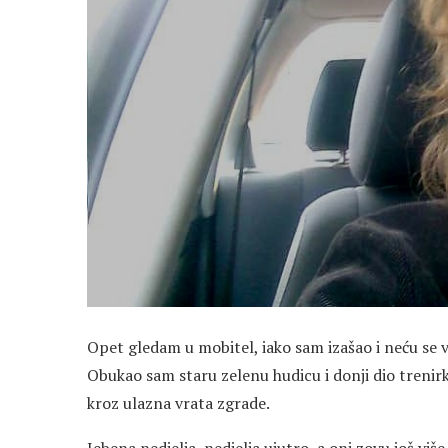
Opet gledam u mobitel, iako sam izašao i neću se v
Obukao sam staru zelenu hudicu i donji dio trenirk
kroz ulazna vrata zgrade.
Jebena nedjelja, nedjelja ujutro, a oni zovu još više