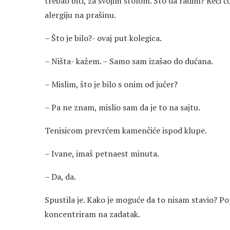
trebao biti, za svojim stolom. Što da radim? Reći 
alergiju na prašinu.
– Što je bilo?- ovaj put kolegica.
– Ništa- kažem. – Samo sam izašao do dućana.
– Mislim, što je bilo s onim od jučer?
– Pa ne znam, mislio sam da je to na sajtu.
Tenisicom prevrćem kamenčiće ispod klupe.
– Ivane, imaš petnaest minuta.
– Da, da.
Spustila je. Kako je moguće da to nisam stavio? Pop
koncentriram na zadatak.