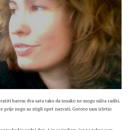
ratiti barem dva sata tako da ionako ne mogu ništa raditi.
e prije nego su stigli opet nazvati. Gotovo sam izletio
 nego kad je radni dan. A ja se javljam, jer na takve sam