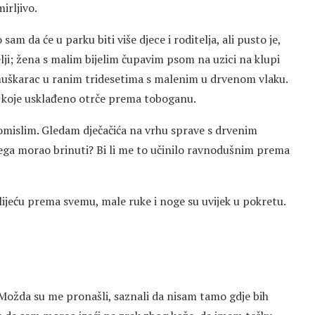
irljivo.
am da će u parku biti više djece i roditelja, ali pusto je,
elji; žena s malim bijelim čupavim psom na uzici na klupi
i muškarac u ranim tridesetima s malenim u drvenom vlaku.
a koje usklađeno otrče prema toboganu.
pomislim. Gledam dječačića na vrhu sprave s drvenim
jega morao brinuti? Bi li me to učinilo ravnodušnim prema
ijeću prema svemu, male ruke i noge su uvijek u pokretu.
Možda su me pronašli, saznali da nisam tamo gdje bih