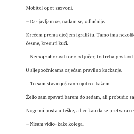
Mobitel opet zazvoni.
– Da- javljam se, nadam se, odlučnije.
Krećem prema dječjem igralištu. Tamo ima nekoliko 
česme, krenuti kući.
– Nemoj zaboraviti ono od jučer, to treba postaviti 
U sljepoočnicama osjećam pravilno kuckanje.
– To sam stavio još rano ujutro- kažem.
Želio sam spavati barem do sedam, ali probudio sa
Noge mi postaju teške, a lice kao da se pretvara u 
– Nisam vidio- kaže kolega.