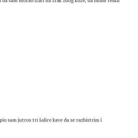
ću da sam morao izaći na zrak zbog kože, da imam tešku
io sam jutros tri šalice kave da se razbistrim i