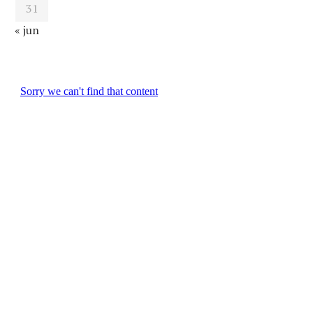
31
« jun