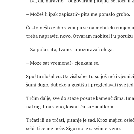
– Da, da, naravno – odgovaram pitajući se hoću li 
– Možeš li ipak zapisati?- pita me pomalo grubo.
Često nešto zaboravim pa se na mobitelu izmjenjuju 
treba napraviti novo. Otvaram mobitel i u poruku z
– Za pola sata, Ivane.- upozorava kolega.
– Može sat vremena?- cjenkam se.
Spušta slušalicu. Uz visibabe, tu su još neki vjesnic
šumi dugo, duboko u gustišu i pregledavati sve je
Trčim dalje, sve do staze posute kamenčićima. Im
natrag. I naravno, kasnit ću sa zadatkom.
Trčati ili ne trčati, pitanje je sad. Kroz majicu os
sebi. Lice me peče. Sigurno je sasvim crveno.