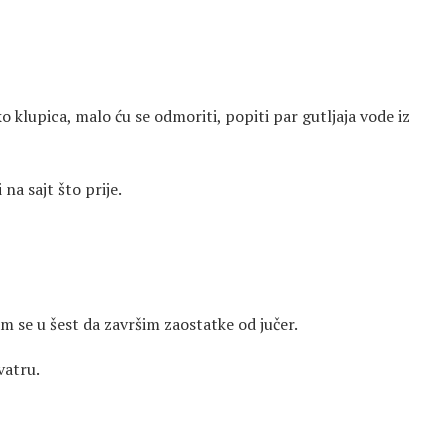
klupica, malo ću se odmoriti, popiti par gutljaja vode iz
na sajt što prije.
m se u šest da završim zaostatke od jučer.
vatru.