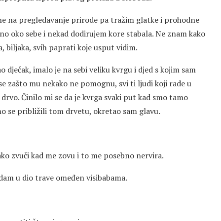
a ne na pregledavanje prirode pa tražim glatke i prohodne
eno oko sebe i nekad dodirujem kore stabala. Ne znam kako
a, biljaka, svih paprati koje usput vidim.
 dječak, imalo je na sebi veliku kvrgu i djed s kojim sam
se zašto mu nekako ne pomognu, svi ti ljudi koji rade u
drvo. Činilo mi se da je kvrga svaki put kad smo tamo
o se približili tom drvetu, okretao sam glavu.
tako zvuči kad me zovu i to me posebno nervira.
edam u dio trave omeđen visibabama.