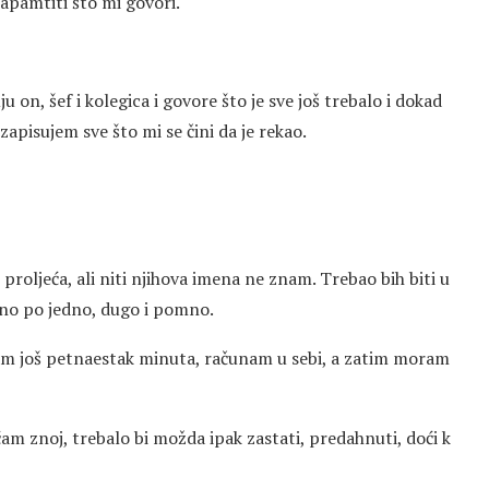
zapamtiti što mi govori.
on, šef i kolegica i govore što je sve još trebalo i dokad
apisujem sve što mi se čini da je rekao.
i proljeća, ali niti njihova imena ne znam. Trebao bih biti u
dno po jedno, dugo i pomno.
am još petnaestak minuta, računam u sebi, a zatim moram
jećam znoj, trebalo bi možda ipak zastati, predahnuti, doći k