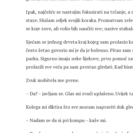
Ipak, najčešće se nastojim fokusirati na trčanje, 
staze. Slušam odjek svojih koraka. Promatram zel
se koje zove, ali volio bih naučiti sve; nazive stabal
Sjećam se jednog drveta kraj kojeg sam prolazio kao
često šetao govorio mi je da je bolesno. Pitao sam 
parku. Sigurno imaju neke lijekove, prvu pomoć za 
prolazili sve veća pa sam prestao gledati. Kad bism
Zvuk mobitela me prene.
– Da? – javljam se. Glas mi zvuči uplašeno. Uvijek 
Kolega mi diktira što sve moram napraviti dok gl
– Nadam se da si pri kompu – kaže mi.