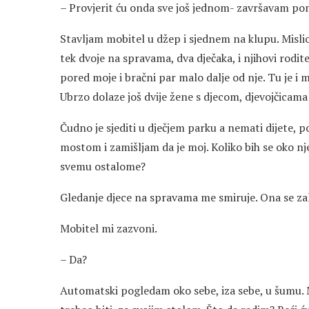
– Provjerit ću onda sve još jednom- završavam pom
Stavljam mobitel u džep i sjednem na klupu. Mislio s
tek dvoje na spravama, dva dječaka, i njihovi rodit
pored moje i bračni par malo dalje od nje. Tu je 
Ubrzo dolaze još dvije žene s djecom, djevojčicam
Čudno je sjediti u dječjem parku a nemati dijete, 
mostom i zamišljam da je moj. Koliko bih se oko n
svemu ostalome?
Gledanje djece na spravama me smiruje. Ona se zal
Mobitel mi zazvoni.
– Da?
Automatski pogledam oko sebe, iza sebe, u šumu. 