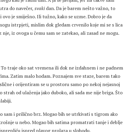
jutra do navečer,
svaki
dan. Da je barem nešto važno, to
i ovo je smiješno. Ili tužno, kako se uzme. Dobro je da
mogu istrpjeti, mislim dok gledam crvenilo koje mi se s lica
 iz nje, iz ovoga u čemu sam se zatekao, ali zasad ne mogu.
. To traje oko sat vremena ili dok ne izdahnem i ne padnem
ućima. Zatim malo hodam. Poznajem sve staze, barem tako
 slične i orijentiram se u prostoru samo po nekoj nejasnoj
ao strah od ulaženja jako duboko, ali sada me nije briga. Što
labiji.
o sam i prilično brz. Mogao bih se utrkivati s tigrom ako
krošnje u nebo. Mogao bih satima promatrati tanje i deblje
isprepliću ispred plavog prolaza u slobodu.