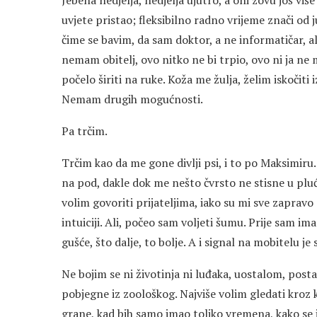
uvjete pristao; fleksibilno radno vrijeme znači od 
čime se bavim, da sam doktor, a ne informatičar, al
nemam obitelj, ovo nitko ne bi trpio, ovo ni ja ne 
počelo širiti na ruke. Koža me žulja, želim iskočiti
Nemam drugih mogućnosti.
Pa trčim.
Trčim kao da me gone divlji psi, i to po Maksimiru
na pod, dakle dok me nešto čvrsto ne stisne u pl
volim govoriti prijateljima, iako su mi sve zapravo
intuiciji. Ali, počeo sam voljeti šumu. Prije sam im
gušće, što dalje, to bolje. A i signal na mobitelu je s
Ne bojim se ni životinja ni luđaka, uostalom, posta
pobjegne iz zoološkog. Najviše volim gledati kroz 
grane, kad bih samo imao toliko vremena, kako se 