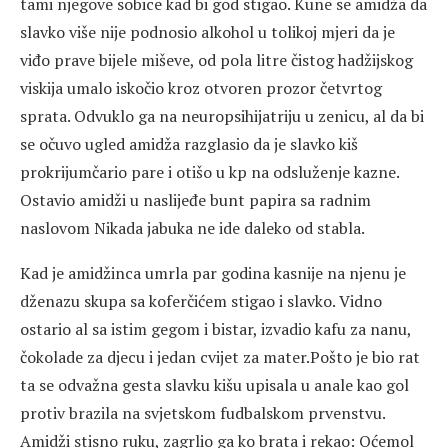
tami njegove sobice kad bi god stigao. Kune se amidža da
slavko više nije podnosio alkohol u tolikoj mjeri da je
viđo prave bijele miševe, od pola litre čistog hadžijskog
viskija umalo iskočio kroz otvoren prozor četvrtog
sprata. Odvuklo ga na neuropsihijatriju u zenicu, al da bi
se očuvo ugled amidža razglasio da je slavko kiš
prokrijumčario pare i otišo u kp na odsluženje kazne.
Ostavio amidži u naslijeđe bunt papira sa radnim
naslovom Nikada jabuka ne ide daleko od stabla.
Kad je amidžinca umrla par godina kasnije na njenu je
dženazu skupa sa koferčićem stigao i slavko. Vidno
ostario al sa istim gegom i bistar, izvadio kafu za nanu,
čokolade za djecu i jedan cvijet za mater.Pošto je bio rat
ta se odvažna gesta slavku kišu upisala u anale kao gol
protiv brazila na svjetskom fudbalskom prvenstvu.
Amidži stisno ruku, zagrlio ga ko brata i rekao: Oćemol