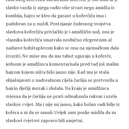
slavko vazda iz njega vadio više stvari nego amidža iz
kombija, hajro se kleo da garant u koferčiću ima i
padobran za u nuždi. Postojanje čudesnog svojstva
slavkova koferčića privlačilo je i amidžičin sud, ona je
vlasnika koferčića smatrala neobično elegentnim al
nadasve hohštaplerom kako se ona na njemačkom dala
izraziti. Ne mine mu da mu tabut uguraju u koferče,
jednom je amidžinca komentarisala pred tad još malim
hajrom kojem ništa bilo jasno nije. Kad mu je stala
objašnjavati o nadrealnom cijela čaršija se pretvorila u
hajrin dječiji mozak i slušala. Na kraju je amidžinca
svjesna da je čaršija ne prati odmahnula rukom i uzela
slavkov cvijet. Ma i nije mi jasno, kako bolan vadi bilje iz
kofera a ni da se sasuši. Uvijek sam poslje mislila da su
slavkovi cvjetovi zapravo bili umjetni.