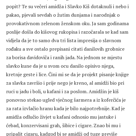
popit? Te su večeri amidža i Slavko Kiš dotaknuli i nebo i
pakao, pjevali sevdah o žutim dunjama i narodnjak o
provokativnom zelenom ženskom oku. Ja sam godinama
poslije došla do kišovog rukopisa i razočarala se kad sam
vidjela da je to samo dva tri lista impresija o slavnom
rođaku a sve ostalo prepisani citati danilovih grobnice
za borisa davidoviča i ranih jada. Na jednom se mjestu
slavko kune da je u svom ocu danilo opisivo njega,
kretnje geste i lice. Čini mi se da je projekt pisanje knjige
za slavka završio i prije nego je kreno, al amidži bio pri
ruci u jadu i boli, u kafani i za poslom. Amidžin je kiš
ponovno stekao ugled vječnog šarmera a iz koferčića je
za rata izvlačio hranu kada je bilo najpotrebnije. Kad je
amidža odlučio živjet u kafani odnosio mu jastuke i
ćebad, konzervisani grah, šibice i cigare. Znao bi mu i
pripalit cigaru, kadgod bi se amidži od tuge previše