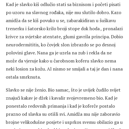
Kad je slavko kiš odlučio stati sa biznisom i početi pisati
po uzoru na slavnog rođaka, nije mu slutilo dobro. Kazo
amidža da se kiš povuko u se, zabarakidiran u šuškavu
trenerku i šatorsko krilo broji stope dok hoda , pronalazi
krivce za svjetske atentate, glumi gavrila principa. Dobio
neurodermititis, ko čovjek slon izbrazdo se po desnoj
polovini glave. Nana ga je uzela na zub i rekla da ne
može da vjeruje kako u čarobnom koferu slavko nema
neki losion za kožu. Al nismo se smijali a taj je dan i nana
ostala smrknuta.
Slavko se nije ženio. Bio samac, što je uvijek čudilo svijet
znajući kakav je džek i kavalir svojevremeno bio. Kad je
ponestalo redovnih primanja i kad je koferče postalo
prazno od slavka su otišli svi. Amidža mu nije zaboravio
brojne velikodušne posjete i usprkos svemu obilazio ga u