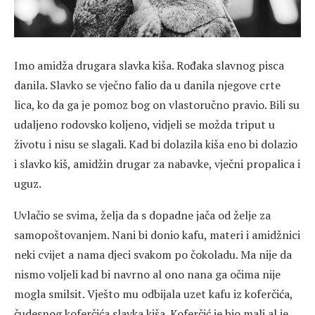
Imo amidža drugara slavka kiša. Rođaka slavnog pisca
danila. Slavko se vječno falio da u danila njegove crte
lica, ko da ga je pomoz bog on vlastoručno pravio. Bili su
udaljeno rodovsko koljeno, vidjeli se možda triput u
životu i nisu se slagali. Kad bi dolazila kiša eno bi dolazio
i slavko kiš, amidžin drugar za nabavke, vječni propalica i
uguz.
Uvlačio se svima, želja da s dopadne jača od želje za
samopoštovanjem. Nani bi donio kafu, materi i amidžnici
neki cvijet a nama djeci svakom po čokoladu. Ma nije da
nismo voljeli kad bi navrno al ono nana ga očima nije
mogla smilsit. Vješto mu odbijala uzet kafu iz koferčića,
čudesnog koferčića slavka kiša. Koferčić je bio mali al je