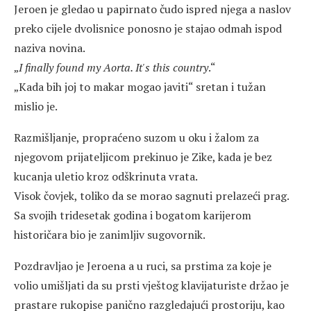
Jeroen je gledao u papirnato čudo ispred njega a naslov
preko cijele dvolisnice ponosno je stajao odmah ispod
naziva novina.
„
I finally found my Aorta. It's this country
.“
„Kada bih joj to makar mogao javiti“ sretan i tužan
mislio je.
Razmišljanje, propraćeno suzom u oku i žalom za
njegovom prijateljicom prekinuo je Zike, kada je bez
kucanja uletio kroz odškrinuta vrata.
Visok čovjek, toliko da se morao sagnuti prelazeći prag.
Sa svojih tridesetak godina i bogatom karijerom
historičara bio je zanimljiv sugovornik.
Pozdravljao je Jeroena a u ruci, sa prstima za koje je
volio umišljati da su prsti vještog klavijaturiste držao je
prastare rukopise panično razgledajući prostoriju, kao