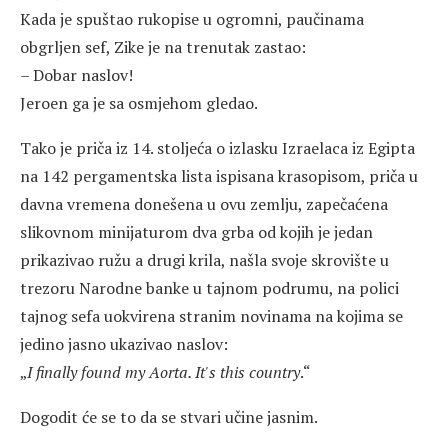
Kada je spuštao rukopise u ogromni, paučinama
obgrljen sef, Zike je na trenutak zastao:
– Dobar naslov!
Jeroen ga je sa osmjehom gledao.
Tako je priča iz 14. stoljeća o izlasku Izraelaca iz Egipta
na 142 pergamentska lista ispisana krasopisom, priča u
davna vremena donešena u ovu zemlju, zapečaćena
slikovnom minijaturom dva grba od kojih je jedan
prikazivao ružu a drugi krila, našla svoje skrovište u
trezoru Narodne banke u tajnom podrumu, na polici
tajnog sefa uokvirena stranim novinama na kojima se
jedino jasno ukazivao naslov:
„
I finally found my Aorta. It's this country
.“
Dogodit će se to da se stvari učine jasnim.