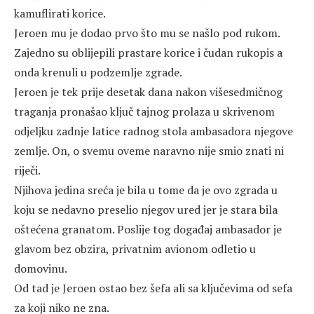
kamuflirati korice.
Jeroen mu je dodao prvo što mu se našlo pod rukom.
Zajedno su oblijepili prastare korice i čudan rukopis a
onda krenuli u podzemlje zgrade.
Jeroen je tek prije desetak dana nakon višesedmičnog
traganja pronašao ključ tajnog prolaza u skrivenom
odjeljku zadnje latice radnog stola ambasadora njegove
zemlje. On, o svemu oveme naravno nije smio znati ni
riječi.
Njihova jedina sreća je bila u tome da je ovo zgrada u
koju se nedavno preselio njegov ured jer je stara bila
oštećena granatom. Poslije tog događaj ambasador je
glavom bez obzira, privatnim avionom odletio u
domovinu.
Od tad je Jeroen ostao bez šefa ali sa ključevima od sefa
za koji niko ne zna.