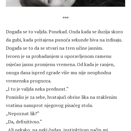
***
Događa se to valjda. Ponekad. Onda kada se iluzija skoro
da gubi, kada pritajena punoća sekunde biva na izdisaju.
Događa se to da se stvari na tren učine jasnim.
Jeroen je sa probadanjem u oporavljenom ramenu
osjećao jasnu promjenu vremena. Od kada je ranjen,
onoga dana ispred zgrade više mu nije neophodna
vremenska prognoza.
„I to je valjda neka prednost.“
Pomislio je za sebe, hvatajući obrise lika na staklenim
vratima nasuprot njegovog pisaćeg stola.
„Nepoznat lik?“
„Da, definitivno.“
„Ali nekako, na neki čudan, instinktivan način mi