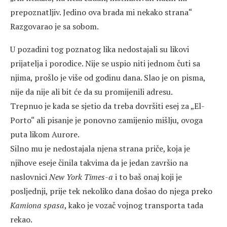
prepoznatljiv. Jedino ova brada mi nekako strana“
Razgovarao je sa sobom.
U pozadini tog poznatog lika nedostajali su likovi
prijatelja i porodice. Nije se uspio niti jednom čuti sa
njima, prošlo je više od godinu dana. Slao je on pisma,
nije da nije ali bit će da su promijenili adresu.
Trepnuo je kada se sjetio da treba dovršiti esej za „El-
Porto“ ali pisanje je ponovno zamijenio mišlju, ovoga
puta likom Aurore.
Silno mu je nedostajala njena strana priče, koja je
njihove eseje činila takvima da je jedan završio na
naslovnici
New York Times-a
i to baš onaj koji je
posljednji, prije tek nekoliko dana došao do njega preko
Kamiona spasa
, kako je vozač vojnog transporta tada
rekao.