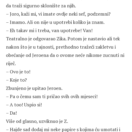
da traži sigurno sklonište za njih.
– Joro, kaži mi, vi imate ovdje neki sef, podzemni?
– Imamo. Ali on nije u upotrebi koliko ja znam.
– Eh takav mi i treba, van upotrebe! Van!
Teatralno je odgovarao Zika. Potom je nastavio ali tek
nakon što je u tajnosti, prethodno tražeći zakletvu i
obećanje od Jeroena da o ovome neće nikome zucnuti ni
riječ.
– Ovo je to!
– Koje to?
Zbunjeno je upitao Jeroen.
– Pa o čemu sam ti pričao svih ovih mjeseci!
– A too! Uspio si!
– Da!
Više od glasno, uzviknuo je Z.
– Hajde sad dodaj mi neke papire s kojima ću umotati i