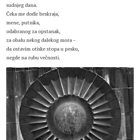
sudnjeg dana.
Čeka me dodir beskraja,
mene, putnika,
odabranog za opstanak,
za obalu nekog dalekog mora –
da ostavim otiske stopa u pesku,
negde na rubu večnosti.