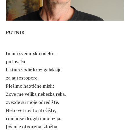
PUTNIK
Imam svemirsko odelo –
putovaću.
Listam vodič kroz galaksiju
za autostopere.
Plešimo haotične misli:
Zove me velika nebeska reka,
zvezde su moje odredište.
Neko vetrovito utočište,
romanse drugih dimenzija.
Još nije otvorena izložba