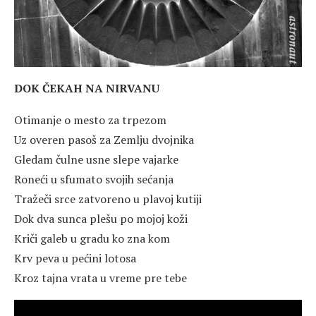
DOK ČEKAH NA NIRVANU
Otimanje o mesto za trpezom
Uz overen pasoš za Zemlju dvojnika
Gledam čulne usne slepe vajarke
Roneći u sfumato svojih sećanja
Tražeči srce zatvoreno u plavoj kutiji
Dok dva sunca plešu po mojoj koži
Kriči galeb u gradu ko zna kom
Krv peva u pećini lotosa
Kroz tajna vrata u vreme pre tebe