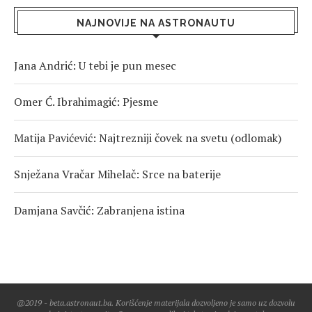
NAJNOVIJE NA ASTRONAUTU
Jana Andrić: U tebi je pun mesec
Omer Ć. Ibrahimagić: Pjesme
Matija Pavićević: Najtrezniji čovek na svetu (odlomak)
Snježana Vračar Mihelač: Srce na baterije
Damjana Savčić: Zabranjena istina
@2019 - beta.astronaut.ba. Korišćenje materijala dozvoljeno je samo uz dozvolu