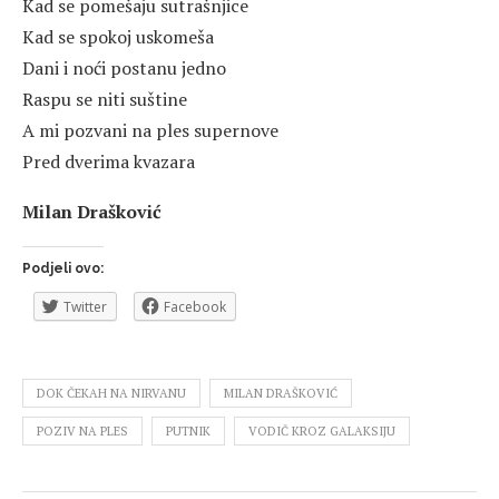
Kad se pomešaju sutrašnjice
Kad se spokoj uskomeša
Dani i noći postanu jedno
Raspu se niti suštine
A mi pozvani na ples supernove
Pred dverima kvazara
Milan Drašković
Podjeli ovo:
Twitter
Facebook
DOK ČEKAH NA NIRVANU
MILAN DRAŠKOVIĆ
POZIV NA PLES
PUTNIK
VODIČ KROZ GALAKSIJU