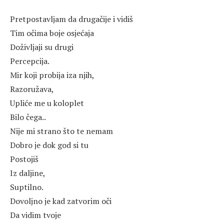
Pretpostavljam da drugačije i vidiš
Tim očima boje osjećaja
Doživljaji su drugi
Percepcija.
Mir koji probija iza njih,
Razoružava,
Upliće me u koloplet
Bilo čega..
Nije mi strano što te nemam
Dobro je dok god si tu
Postojiš
Iz daljine,
Suptilno.
Dovoljno je kad zatvorim oči
Da vidim tvoje