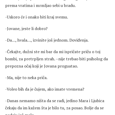
prema vratima i mrmljao sebi u bradu.
-Uskoro će i onako biti kraj svemu.
-Jovane, jeste li dobro?
-Da…, hvala…, izvinite još jednom. Doviđenja.
-Čekajte, dužni ste mi bar da mi ispričate priču o toj
bombi, za pretrpljen strah. –nije trebao biti psiholog da
prepozna očaj koji je Jovana proguatao.
-Ma, nije to neka priča.
-Voleo bih da je čujem, ako imate vremena?
-Danas nemamo ništa da se radi, jedino Mara i Ljubica
čekaju da im kažem šta je bilo tu, za posao. Bolje da se