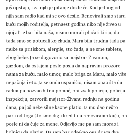
još opstaju, i za njih je pitanje dokle će. Kod jednog od
njih sam radio kad mi se ovo desilo. Renovirali smo staru
kuću mojih roditelja, petnaest godina niko nije živeo u
njoj al’ je bar bila naša, nismo morali plaćati kiriju, do
tada smo se potucali kojekuda. Mara bila trudna tada pa
muke sa pritiskom, alergije, sto čuda, a ne sme tablete,
zbog bebe. Ja se dogovorio sa majstor- Živanom,
gazdom, da ostajem posle posla da napravim prozore
nama za kuću, malo umor, malo briga za Maru, malo više
nepažnja i eto. Ja se onda uspaničio, nisam znao šta da
radim pa pozvao hitnu pomoć, oni zvali policiju, policija
inspekciju, zatvorili majstor-Živanu radnju na godinu
dana, pa još neke silne kazne platio. Ja mu dao nešto
para od toga što smo digli kredit da renoviramo kuću, on
posle ni da čuje za mene. Odjavijo me pa sam morao i
bolnicu da platim. Da sam bar odsekao ova druga dva,