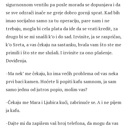
sigurnosnom ventilu pa posle morada se dopunjava i da
se sve odzrači inače ne greje dobro gornji sprat. Kad bih
imao socijalno samo za tu operaciju, pare nam i ne
trebaju, mogla bi cela plata da ide da se vrati kredit, za
drugo bi se mi snašli k’o i do sad. Izvinite, ja se raspričao,
k’o Sreta, a vas čekaju na sastanku, hvala vam što ste me
primili i što ste me slušali. I izvinite za ono plašenje.
Doviđenja.
-Ma nek’ me čekaju, ko ima većih problema od vas neka
prvi baci kamen. Hoćete li popiti kafu samnom, ja sam
samo jednu od jutros popio, molim vas?
-Čekaju me Mara i Ljubica kući, zabrinuće se. A i ne pijem
ja kafu.
-Dajte mi da zapišem vaš broj telefona, da mogu da vas