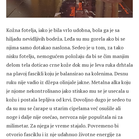
Kožna fotelja, iako je bila vrlo udobna, bola ga je sa
hiljadu nevidljivih bodeža. Leđa su mu gorela ako bi se
njima samo dotakao naslona. Sedeo je u tom, za tako
nisku fotelju, nemogućem položaju da bi se čim manjim
delom tela doticao crne kože dok mu je leva ruka drhtala
na plavoj fascikli koju je balansirao na kolenima. Desnu
ruku nije vadio iz džepa olinjale jakne. Metalna alka koju
je njome nekontrolisano jako stiskao mu se je usecala u
kožu i postala lepljiva od krvi. Dovoljno dugo je sedeo tu
da su mu se čarape u starim cipelama već osušile ali
noge i dalje nije osećao, nervoza nije popuštala ni za
milimetar. Za njega je vreme stajalo. Povremeno bi
otvorio fasciklu i iz nje udahnuo životne energije za