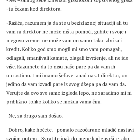
-Ne! –samog sebe iznenadi glasnoćom sopstvenog glasa
-tu čekam kod direktora.
-Rašiću, razumem ja da ste u bezizlaznoj situaciji ali tu
vam ni direktor ne može ništa pomoći, gubite i svoje i
njegovo vreme, ne može vam on samo tako izbrisati
kredit. Koliko god smo mogli mi smo vam pomagali,
odlagali, smanjivali kamate, olagali izvršenje, ali ne ide
više. Razumete da to nisu naše pare pa da vam ih
oprostimo. I mi imamo šefove iznad nas. I direktor, on
jedino da vam izvadi pare iz svog džepa pa da vam da.
Verujte da ovo sve samo izgleda lepo, ne zaradimo mi ni
približno toliko koliko se možda vama čini.
-Ne, za drugo sam došao.
-Dobro, kako hoćete. –pomalo razočarano mladić nastavi
svojim putem, -Svratite ipak do mene kad završite, ako