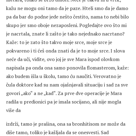
kažu ne mogu oni tamo da je paze. Hteli smo da je damo
pa da bar do podne jede nešto čestito, nama to nebi bilo
skupo jer smo oboje nezaposleni. Pogledajte ovo što mi
je nacrtala, znate li zašto je tako nejednako nacrtano?
Kaže: to je zato što takvo moje srce, moje srce je
pokvareno i ti ćeš onda znati da je to moje srce. I slova
neće da uči, vidite, ovo joj je sve Mara ispod olovkom
napisala pa onda ona samo ponovila flomasterom, kaže:
ako budem išla u školu, tamo ću naučiti. Verovatno je
čula doktore kad su nam ojašnjavali situaciju i sad za sve
govori „ako“ a ne „kad“. Za prve dve operacije je Mara
radila u predionici pa je imala socijano, ali nije mogla
više da
izdrži, tamo je prašina, ona sa bronhitisom ne može da
diše tamo, toliko je kašljala da se onesvesti. Sad