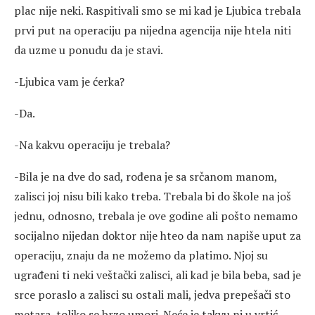
plac nije neki. Raspitivali smo se mi kad je Ljubica trebala
prvi put na operaciju pa nijedna agencija nije htela niti
da uzme u ponudu da je stavi.
-Ljubica vam je ćerka?
-Da.
-Na kakvu operaciju je trebala?
-Bila je na dve do sad, rođena je sa srčanom manom,
zalisci joj nisu bili kako treba. Trebala bi do škole na još
jednu, odnosno, trebala je ove godine ali pošto nemamo
socijalno nijedan doktor nije hteo da nam napiše uput za
operaciju, znaju da ne možemo da platimo. Njoj su
ugrađeni ti neki veštački zalisci, ali kad je bila beba, sad je
srce poraslo a zalisci su ostali mali, jedva prepešači sto
metara, toliko se brzo umori. Neće je takvu ni u vrtić,