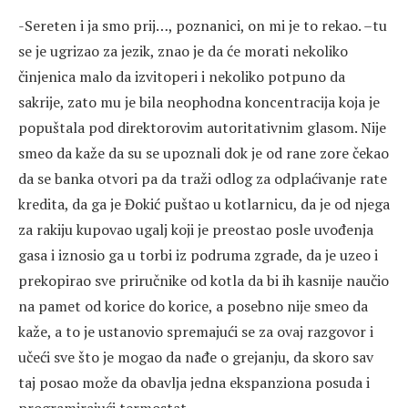
-Sereten i ja smo prij…, poznanici, on mi je to rekao. –tu
se je ugrizao za jezik, znao je da će morati nekoliko
činjenica malo da izvitoperi i nekoliko potpuno da
sakrije, zato mu je bila neophodna koncentracija koja je
popuštala pod direktorovim autoritativnim glasom. Nije
smeo da kaže da su se upoznali dok je od rane zore čekao
da se banka otvori pa da traži odlog za odplaćivanje rate
kredita, da ga je Đokić puštao u kotlarnicu, da je od njega
za rakiju kupovao ugalj koji je preostao posle uvođenja
gasa i iznosio ga u torbi iz podruma zgrade, da je uzeo i
prekopirao sve priručnike od kotla da bi ih kasnije naučio
na pamet od korice do korice, a posebno nije smeo da
kaže, a to je ustanovio spremajući se za ovaj razgovor i
učeći sve što je mogao da nađe o grejanju, da skoro sav
taj posao može da obavlja jedna ekspanziona posuda i