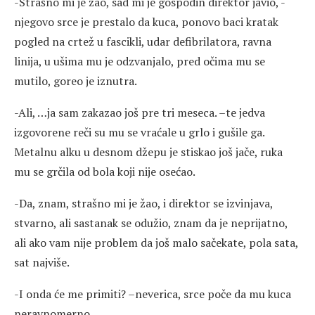
-Strašno mi je žao, sad mi je gospodin direktor javio, -
njegovo srce je prestalo da kuca, ponovo baci kratak
pogled na crtež u fascikli, udar defibrilatora, ravna
linija, u ušima mu je odzvanjalo, pred očima mu se
mutilo, goreo je iznutra.
-Ali, …ja sam zakazao još pre tri meseca. –te jedva
izgovorene reči su mu se vraćale u grlo i gušile ga.
Metalnu alku u desnom džepu je stiskao još jače, ruka
mu se grčila od bola koji nije osećao.
-Da, znam, strašno mi je žao, i direktor se izvinjava,
stvarno, ali sastanak se odužio, znam da je neprijatno,
ali ako vam nije problem da još malo sačekate, pola sata,
sat najviše.
-I onda će me primiti? –neverica, srce poče da mu kuca
neravnomerno.