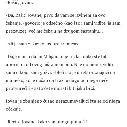
-Rašić, Jovan.
-Da, Rašić. Jovane, prvo da vam se izvinem za ovo
čekanje, -govorio je odsečno -kao što i sami vidite, ja sam
prezauzet, već me čekaju na drugom sastanku…
-Ali ja sam zakazao još pre tri meseca.
-Da, znam, i da mi Milijana nije rekla koliko ste bili
uporni ni od ovog ništa nebi bilo. Nije do mene, vidite i
sami u kojoj sam gužvi. –blefirao je direktor znajući da
mu neko, ko je došao da traži uslugu od njega neće
protvurečiti.- zato ćete morati biti jako brzi.
Jovan je zbunjeno ćutao nerazumevaljući šta se od njega
očekuje.
-Recite Jovane, kako vam mogu pomoći?