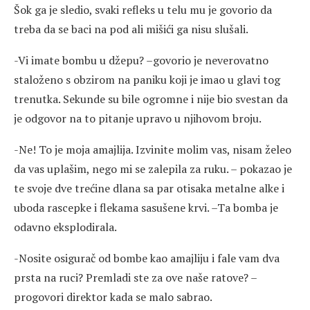
Šok ga je sledio, svaki refleks u telu mu je govorio da
treba da se baci na pod ali mišići ga nisu slušali.
-Vi imate bombu u džepu? –govorio je neverovatno
staloženo s obzirom na paniku koji je imao u glavi tog
trenutka. Sekunde su bile ogromne i nije bio svestan da
je odgovor na to pitanje upravo u njihovom broju.
-Ne! To je moja amajlija. Izvinite molim vas, nisam želeo
da vas uplašim, nego mi se zalepila za ruku. – pokazao je
te svoje dve trećine dlana sa par otisaka metalne alke i
uboda rascepke i flekama sasušene krvi. –Ta bomba je
odavno eksplodirala.
-Nosite osigurač od bombe kao amajliju i fale vam dva
prsta na ruci? Premladi ste za ove naše ratove? –
progovori direktor kada se malo sabrao.