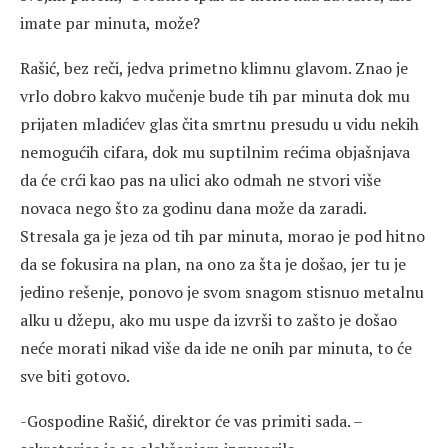
imate par minuta, može?
Rašić, bez reči, jedva primetno klimnu glavom. Znao je
vrlo dobro kakvo mučenje bude tih par minuta dok mu
prijaten mladićev glas čita smrtnu presudu u vidu nekih
nemogućih cifara, dok mu suptilnim rećima objašnjava
da će crći kao pas na ulici ako odmah ne stvori više
novaca nego što za godinu dana može da zaradi.
Stresala ga je jeza od tih par minuta, morao je pod hitno
da se fokusira na plan, na ono za šta je došao, jer tu je
jedino rešenje, ponovo je svom snagom stisnuo metalnu
alku u džepu, ako mu uspe da izvrši to zašto je došao
neće morati nikad više da ide ne onih par minuta, to će
sve biti gotovo.
-Gospodine Rašić, direktor će vas primiti sada. –