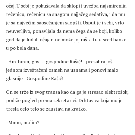
očaj. U sebi je pokušavala da sklopi i uvežba najsmireniju
rečenicu, rečenicu sa snagom najjačeg sedativa, i da mu
je sa najvećim saosećanjem saopšti. Usput je i sebi, vrlo
neuverljivo, ponavljala da nema čega da se boji, koliko
god da je lud ili očajan ne može joj ništa tu u sred banke
u po bela dana.
-Hm-hmm, gos…, gospodine Rašić! –presabra još
jednom izveštačeni osmeh na usnama i ponovi malo
glasnije –Gospodine Rašić!
On se trže iz svog transa kao da ga je stresao elektrošok,
podiže pogled prema sekretarici. Drhtavica koja mu je
tresla celo telo se zaustavi na kratko.
-Mmm, molim?