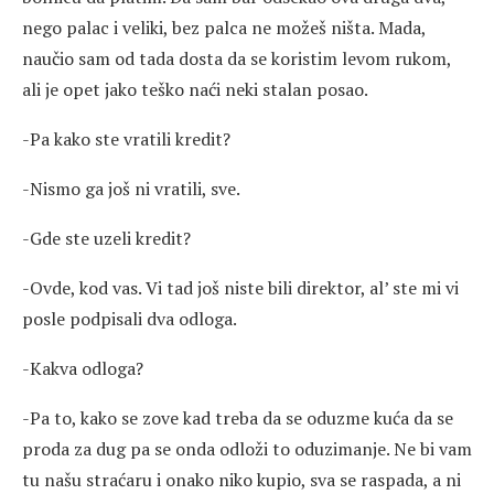
nego palac i veliki, bez palca ne možeš ništa. Mada,
naučio sam od tada dosta da se koristim levom rukom,
ali je opet jako teško naći neki stalan posao.
-Pa kako ste vratili kredit?
-Nismo ga još ni vratili, sve.
-Gde ste uzeli kredit?
-Ovde, kod vas. Vi tad još niste bili direktor, al’ ste mi vi
posle podpisali dva odloga.
-Kakva odloga?
-Pa to, kako se zove kad treba da se oduzme kuća da se
proda za dug pa se onda odloži to oduzimanje. Ne bi vam
tu našu straćaru i onako niko kupio, sva se raspada, a ni