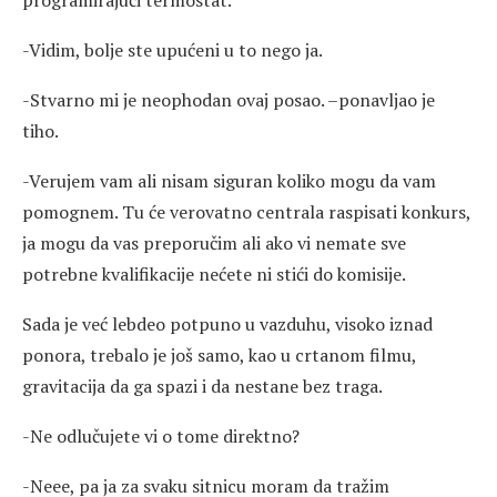
programirajući termostat.
-Vidim, bolje ste upućeni u to nego ja.
-Stvarno mi je neophodan ovaj posao. –ponavljao je
tiho.
-Verujem vam ali nisam siguran koliko mogu da vam
pomognem. Tu će verovatno centrala raspisati konkurs,
ja mogu da vas preporučim ali ako vi nemate sve
potrebne kvalifikacije nećete ni stići do komisije.
Sada je već lebdeo potpuno u vazduhu, visoko iznad
ponora, trebalo je još samo, kao u crtanom filmu,
gravitacija da ga spazi i da nestane bez traga.
-Ne odlučujete vi o tome direktno?
-Neee, pa ja za svaku sitnicu moram da tražim