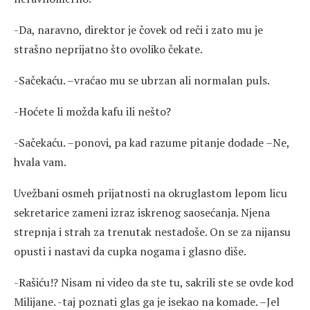
-Da, naravno, direktor je čovek od reči i zato mu je
strašno neprijatno što ovoliko čekate.
-Sačekaću. –vraćao mu se ubrzan ali normalan puls.
-Hoćete li možda kafu ili nešto?
-Sačekaću. –ponovi, pa kad razume pitanje dodade –Ne,
hvala vam.
Uvežbani osmeh prijatnosti na okruglastom lepom licu
sekretarice zameni izraz iskrenog saosećanja. Njena
strepnja i strah za trenutak nestadoše. On se za nijansu
opusti i nastavi da cupka nogama i glasno diše.
-Rašiću!? Nisam ni video da ste tu, sakrili ste se ovde kod
Milijane. -taj poznati glas ga je isekao na komade. –Jel