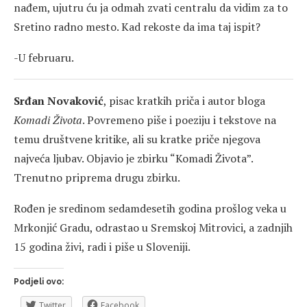
nađem, ujutru ću ja odmah zvati centralu da vidim za to
Sretino radno mesto. Kad rekoste da ima taj ispit?
-U februaru.
Srđan Novaković
, pisac kratkih priča i autor bloga
Komadi Života
. Povremeno piše i poeziju i tekstove na
temu društvene kritike, ali su kratke priče njegova
najveća ljubav. Objavio je zbirku “Komadi Života”.
Trenutno priprema drugu zbirku.
Rođen je sredinom sedamdesetih godina prošlog veka u
Mrkonjić Gradu, odrastao u Sremskoj Mitrovici, a zadnjih
15 godina živi, radi i piše u Sloveniji.
Podjeli ovo:
Twitter
Facebook