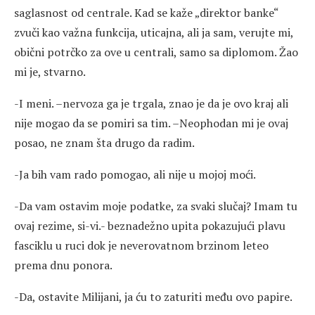
saglasnost od centrale. Kad se kaže „direktor banke“
zvuči kao važna funkcija, uticajna, ali ja sam, verujte mi,
obični potrčko za ove u centrali, samo sa diplomom. Žao
mi je, stvarno.
-I meni. –nervoza ga je trgala, znao je da je ovo kraj ali
nije mogao da se pomiri sa tim. –Neophodan mi je ovaj
posao, ne znam šta drugo da radim.
-Ja bih vam rado pomogao, ali nije u mojoj moći.
-Da vam ostavim moje podatke, za svaki slučaj? Imam tu
ovaj rezime, si-vi.- beznadežno upita pokazujući plavu
fasciklu u ruci dok je neverovatnom brzinom leteo
prema dnu ponora.
-Da, ostavite Milijani, ja ću to zaturiti među ovo papire.