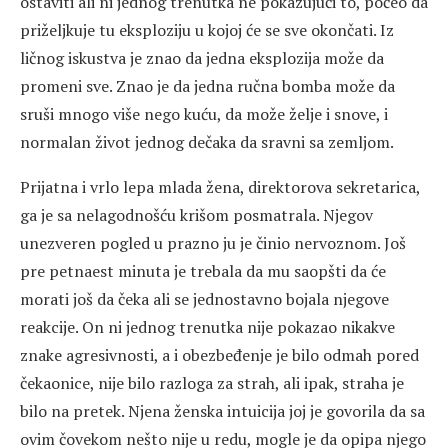
ostaviti ali ni jednog trenutka ne pokazujući to, počeo da
priželjkuje tu eksploziju u kojoj će se sve okončati. Iz
ličnog iskustva je znao da jedna eksplozija može da
promeni sve. Znao je da jedna ručna bomba može da
sruši mnogo više nego kuću, da može želje i snove, i
normalan život jednog dečaka da sravni sa zemljom.
Prijatna i vrlo lepa mlada žena, direktorova sekretarica,
ga je sa nelagodnošću krišom posmatrala. Njegov
unezveren pogled u prazno ju je činio nervoznom. Još
pre petnaest minuta je trebala da mu saopšti da će
morati još da čeka ali se jednostavno bojala njegove
reakcije. On ni jednog trenutka nije pokazao nikakve
znake agresivnosti, a i obezbeđenje je bilo odmah pored
čekaonice, nije bilo razloga za strah, ali ipak, straha je
bilo na pretek. Njena ženska intuicija joj je govorila da sa
ovim čovekom nešto nije u redu, mogle je da opipa njego