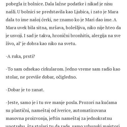
pobegla iz bolnice. Dala lažne podatke i nikad je nisu
našli. U bolnici se predstavila kao Ljubica, i zato je Mara
dala to ime našoj ćerki, ne znamo ko je Mari dao ime. A
Mara uvek bila sitna, mršava, bolešljiva, niko nije hteo da
je usvoji. I sad je takva, hronični bronhitis, alergija na sve
živo, al’ je dobra kao niko na svetu.
-A ruka, prsti?
-To sam odsekao cirkularom. Jedno vreme sam radio kao
stolar, ne previše dobar, očigledno.
-Dobar je to zanat.
-Jeste, samo je i tu sve manje posla. Prozori na kućama
su plastični, nameštaj od iverice, automatizovana
masovna proizvonja, jeftin nameštaj za jednokratnu
upotrebu, šta stolari tu da rade, samo vrhunski majstori