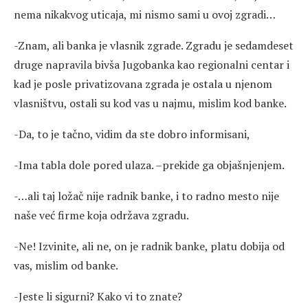
nema nikakvog uticaja, mi nismo sami u ovoj zgradi…
-Znam, ali banka je vlasnik zgrade. Zgradu je sedamdeset
druge napravila bivša Jugobanka kao regionalni centar i
kad je posle privatizovana zgrada je ostala u njenom
vlasništvu, ostali su kod vas u najmu, mislim kod banke.
-Da, to je tačno, vidim da ste dobro informisani,
-Ima tabla dole pored ulaza. –prekide ga objašnjenjem.
-…ali taj ložač nije radnik banke, i to radno mesto nije
naše već firme koja održava zgradu.
-Ne! Izvinite, ali ne, on je radnik banke, platu dobija od
vas, mislim od banke.
-Jeste li sigurni? Kako vi to znate?