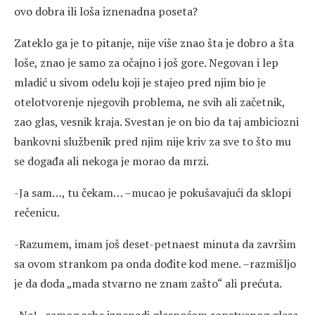
ovo dobra ili loša iznenadna poseta?
Zateklo ga je to pitanje, nije više znao šta je dobro a šta
loše, znao je samo za očajno i još gore. Negovan i lep
mladić u sivom odelu koji je stajeo pred njim bio je
otelotvorenje njegovih problema, ne svih ali začetnik,
zao glas, vesnik kraja. Svestan je on bio da taj ambiciozni
bankovni službenik pred njim nije kriv za sve to što mu
se događa ali nekoga je morao da mrzi.
-Ja sam…, tu čekam… –mucao je pokušavajući da sklopi
rečenicu.
-Razumem, imam još deset-petnaest minuta da završim
sa ovom strankom pa onda dođite kod mene. –razmišljo
je da doda „mada stvarno ne znam zašto“ ali prećuta.