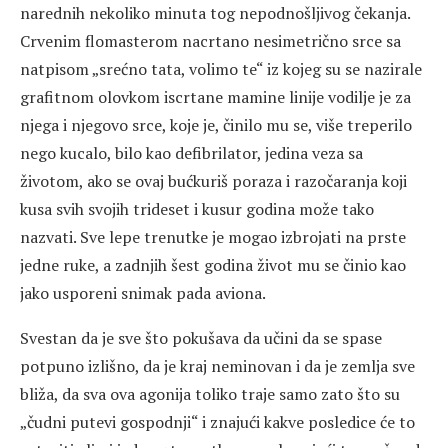
narednih nekoliko minuta tog nepodnošljivog čekanja.
Crvenim flomasterom nacrtano nesimetrično srce sa
natpisom „srećno tata, volimo te“ iz kojeg su se nazirale
grafitnom olovkom iscrtane mamine linije vodilje je za
njega i njegovo srce, koje je, činilo mu se, više treperilo
nego kucalo, bilo kao defibrilator, jedina veza sa
životom, ako se ovaj bućkuriš poraza i razočaranja koji
kusa svih svojih trideset i kusur godina može tako
nazvati. Sve lepe trenutke je mogao izbrojati na prste
jedne ruke, a zadnjih šest godina život mu se činio kao
jako usporeni snimak pada aviona.
Svestan da je sve što pokušava da učini da se spase
potpuno izlišno, da je kraj neminovan i da je zemlja sve
bliža, da sva ova agonija toliko traje samo zato što su
„čudni putevi gospodnji“ i znajući kakve posledice će to