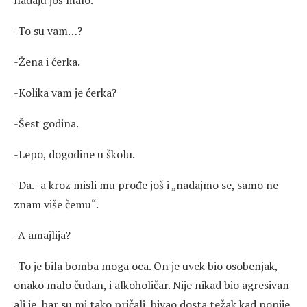
nadaju još malo.
-To su vam…?
-Žena i ćerka.
-Kolika vam je ćerka?
-Šest godina.
-Lepo, dogodine u školu.
-Da.- a kroz misli mu prođe još i „nadajmo se, samo ne
znam više čemu“.
-A amajlija?
-To je bila bomba moga oca. On je uvek bio osobenjak,
onako malo čudan, i alkoholičar. Nije nikad bio agresivan
ali je, bar su mi tako pričali, bivao dosta težak kad popije