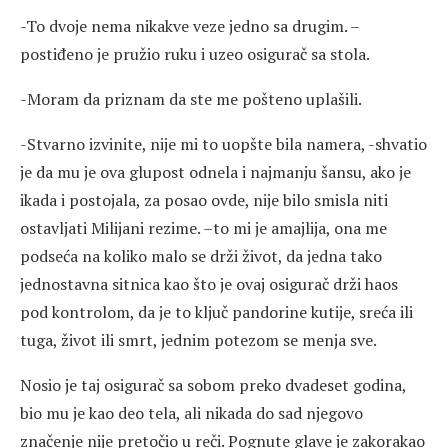
-To dvoje nema nikakve veze jedno sa drugim. –
postiđeno je pružio ruku i uzeo osigurač sa stola.
-Moram da priznam da ste me pošteno uplašili.
-Stvarno izvinite, nije mi to uopšte bila namera, -shvatio
je da mu je ova glupost odnela i najmanju šansu, ako je
ikada i postojala, za posao ovde, nije bilo smisla niti
ostavljati Milijani rezime. –to mi je amajlija, ona me
podseća na koliko malo se drži život, da jedna tako
jednostavna sitnica kao što je ovaj osigurač drži haos
pod kontrolom, da je to ključ pandorine kutije, sreća ili
tuga, život ili smrt, jednim potezom se menja sve.
Nosio je taj osigurač sa sobom preko dvadeset godina,
bio mu je kao deo tela, ali nikada do sad njegovo
značenje nije pretočio u reči. Pognute glave je zakorakao