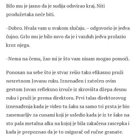
Bilo mu je jasno da je sudija odsvirao kraj. Niti
produžetaka neće biti.
-Dobro. Hvala vam u svakom slučaju. – odgovorio je jedva
čujno. Grlo mu je bilo suvo da je i vazduh jedva prolazio
kroz njega.
-Nema na čemu, žao mi je što vam nisam mogao pomoći.
Ponosan na sebe što je stvar rešio tako efikasno pruži
nesretnom Jovanu ruku. Iznenađen i zatečen ovim
gestom Jovan refleksno izvuče iz skrovišta džepa desnu
ruku i pruži je prema direktoru. Prvi talas direktorovog
iznenađenja kada je video tu šaku sa samo tri prsta je bio
zanemarljiv za cunami koji je usledio kada je iz te šake na
sto pala metalna alka na kojoj je bila zakačena rascepka i
kada je prepoznao da je to osigurač od ručne granate.