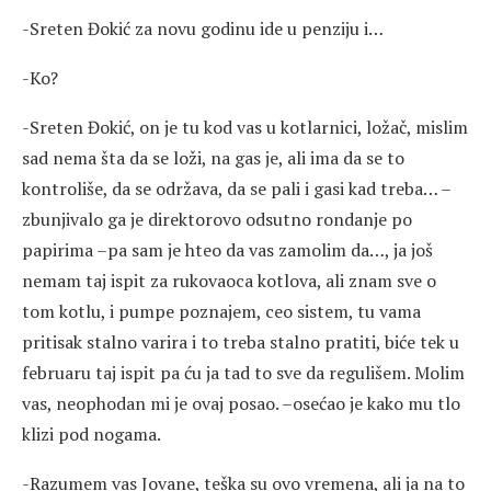
-Sreten Đokić za novu godinu ide u penziju i…
-Ko?
-Sreten Đokić, on je tu kod vas u kotlarnici, ložač, mislim
sad nema šta da se loži, na gas je, ali ima da se to
kontroliše, da se održava, da se pali i gasi kad treba… –
zbunjivalo ga je direktorovo odsutno rondanje po
papirima –pa sam je hteo da vas zamolim da…, ja još
nemam taj ispit za rukovaoca kotlova, ali znam sve o
tom kotlu, i pumpe poznajem, ceo sistem, tu vama
pritisak stalno varira i to treba stalno pratiti, biće tek u
februaru taj ispit pa ću ja tad to sve da regulišem. Molim
vas, neophodan mi je ovaj posao. –osećao je kako mu tlo
klizi pod nogama.
-Razumem vas Jovane, teška su ovo vremena, ali ja na to