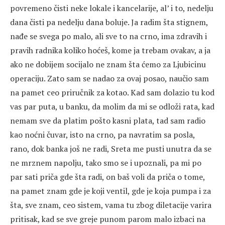
povremeno čisti neke lokale i kancelarije, al’ i to, nedelju
dana čisti pa nedelju dana boluje. Ja radim šta stignem,
nađe se svega po malo, ali sve to na crno, ima zdravih i
pravih radnika koliko hoćeš, kome ja trebam ovakav, a ja
ako ne dobijem socijalo ne znam šta ćemo za Ljubicinu
operaciju. Zato sam se nadao za ovaj posao, naučio sam
na pamet ceo priručnik za kotao. Kad sam dolazio tu kod
vas par puta, u banku, da molim da mi se odloži rata, kad
nemam sve da platim pošto kasni plata, tad sam radio
kao noćni čuvar, isto na crno, pa navratim sa posla,
rano, dok banka još ne radi, Sreta me pusti unutra da se
ne mrznem napolju, tako smo se i upoznali, pa mi po
par sati priča gde šta radi, on baš voli da priča o tome,
na pamet znam gde je koji ventil, gde je koja pumpa i za
šta, sve znam, ceo sistem, vama tu zbog diletacije varira
pritisak, kad se sve greje punom parom malo izbaci na