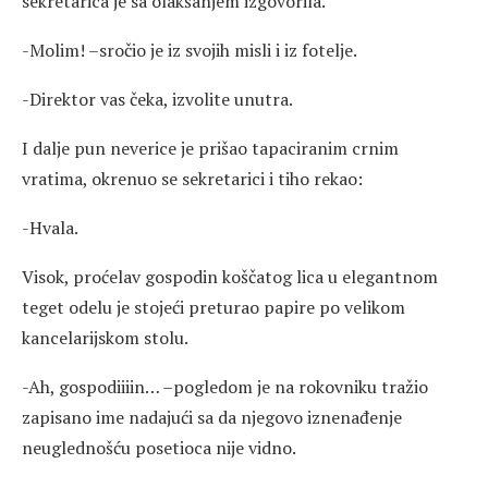
sekretarica je sa olakšanjem izgovorila.
-Molim! –sročio je iz svojih misli i iz fotelje.
-Direktor vas čeka, izvolite unutra.
I dalje pun neverice je prišao tapaciranim crnim
vratima, okrenuo se sekretarici i tiho rekao:
-Hvala.
Visok, proćelav gospodin koščatog lica u elegantnom
teget odelu je stojeći preturao papire po velikom
kancelarijskom stolu.
-Ah, gospodiiiin… –pogledom je na rokovniku tražio
zapisano ime nadajući sa da njegovo iznenađenje
neuglednošću posetioca nije vidno.