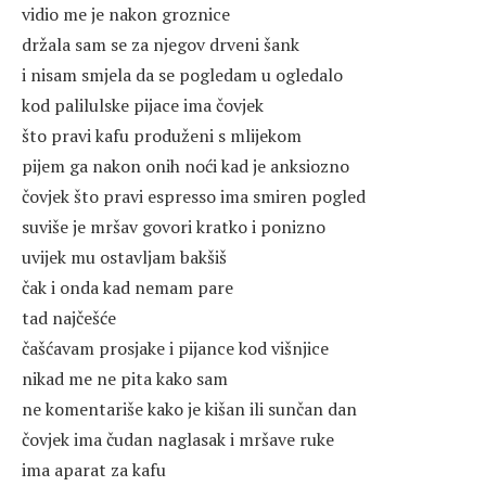
vidio me je nakon groznice
držala sam se za njegov drveni šank
i nisam smjela da se pogledam u ogledalo
kod palilulske pijace ima čovjek
što pravi kafu produženi s mlijekom
pijem ga nakon onih noći kad je anksiozno
čovjek što pravi espresso ima smiren pogled
suviše je mršav govori kratko i ponizno
uvijek mu ostavljam bakšiš
čak i onda kad nemam pare
tad najčešće
čašćavam prosjake i pijance kod višnjice
nikad me ne pita kako sam
ne komentariše kako je kišan ili sunčan dan
čovjek ima čudan naglasak i mršave ruke
ima aparat za kafu