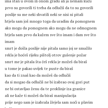
ima stan u ovom ili onom gradu ali ja nemam kuću
prvo su govorili ti treba da odlučiš da to su govorili
poslije su me neki shvatili neki se nisi ni pitali
htjela sam još mnogo toga da uradim da pomognem
ako mogu da pomognem ako mogu da ne odmognem
htjela sam prvo da kažem sve što imam i dam sve što
imam
smrt je došla poslije nije pitala samo joj se smučilo
rekla je hoćeš rijeku pištolj otrov gušenje požar
smrt me je pitala šta ćeš rekla je možeš da biraš
u tome je pakao uvijek te puste da biraš
kao da ti znaš kao da možeš da odlučiš
da si mogao da odlučiš ne bi izabrao ovaj gori put
ne bi ostavljao ženu da te proklinje iza granice
ali ne kaže ti možeš da biraš manipulacija
prije nego sam je izabrala živjela sam noći u plavim