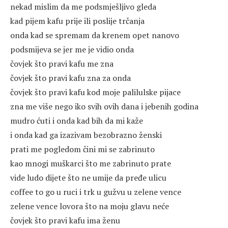
nekad mislim da me podsmješljivo gleda
kad pijem kafu prije ili poslije trčanja
onda kad se spremam da krenem opet nanovo
podsmijeva se jer me je vidio onda
čovjek što pravi kafu me zna
čovjek što pravi kafu zna za onda
čovjek što pravi kafu kod moje palilulske pijace
zna me više nego iko svih ovih dana i jebenih godina
mudro ćuti i onda kad bih da mi kaže
i onda kad ga izazivam bezobrazno ženski
prati me pogledom čini mi se zabrinuto
kao mnogi muškarci što me zabrinuto prate
vide ludo dijete što ne umije da pređe ulicu
coffee to go u ruci i trk u gužvu u zelene vence
zelene vence lovora što na moju glavu neće
čovjek što pravi kafu ima ženu