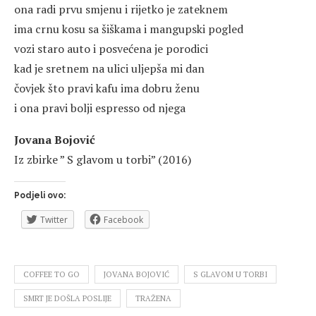
ona radi prvu smjenu i rijetko je zateknem
ima crnu kosu sa šiškama i mangupski pogled
vozi staro auto i posvećena je porodici
kad je sretnem na ulici uljepša mi dan
čovjek što pravi kafu ima dobru ženu
i ona pravi bolji espresso od njega
Jovana Bojović
Iz zbirke ” S glavom u torbi” (2016)
Podjeli ovo:
Twitter
Facebook
COFFEE TO GO
JOVANA BOJOVIĆ
S GLAVOM U TORBI
SMRT JE DOŠLA POSLIJE
TRAŽENA