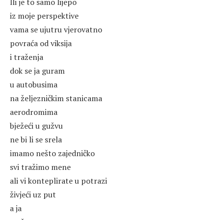
lli je to samo lijepo
iz moje perspektive
vama se ujutru vjerovatno
povraća od viksija
i traženja
dok se ja guram
u autobusima
na željezničkim stanicama
aerodromima
bježeći u gužvu
ne bi li se srela
imamo nešto zajedničko
svi tražimo mene
ali vi konteplirate u potrazi
živjeći uz put
a ja