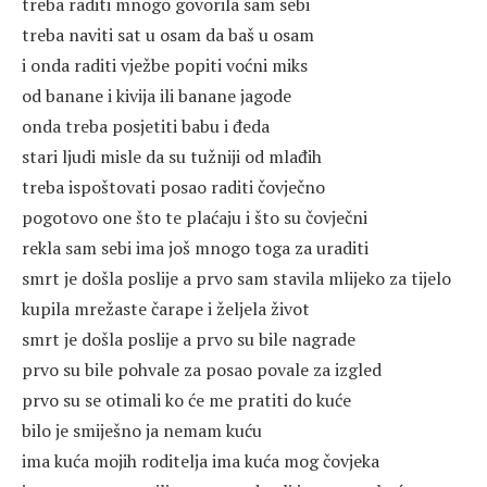
treba raditi mnogo govorila sam sebi
treba naviti sat u osam da baš u osam
i onda raditi vježbe popiti voćni miks
od banane i kivija ili banane jagode
onda treba posjetiti babu i đeda
stari ljudi misle da su tužniji od mlađih
treba ispoštovati posao raditi čovječno
pogotovo one što te plaćaju i što su čovječni
rekla sam sebi ima još mnogo toga za uraditi
smrt je došla poslije a prvo sam stavila mlijeko za tijelo
kupila mrežaste čarape i željela život
smrt je došla poslije a prvo su bile nagrade
prvo su bile pohvale za posao povale za izgled
prvo su se otimali ko će me pratiti do kuće
bilo je smiješno ja nemam kuću
ima kuća mojih roditelja ima kuća mog čovjeka