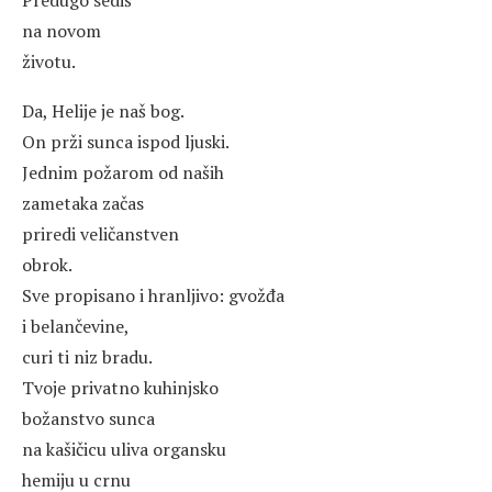
na novom
životu.
Da, Helije je naš bog.
On prži sunca ispod ljuski.
Jednim požarom od naših
zametaka začas
priredi veličanstven
obrok.
Sve propisano i hranljivo: gvožđa
i belančevine,
curi ti niz bradu.
Tvoje privatno kuhinjsko
božanstvo sunca
na kašičicu uliva organsku
hemiju u crnu