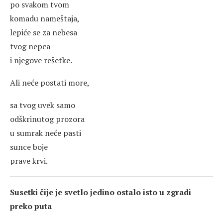
po svakom tvom
komadu nameštaja,
lepiće se za nebesa
tvog nepca
i njegove rešetke.
Ali neće postati more,
sa tvog uvek samo
odškrinutog prozora
u sumrak neće pasti
sunce boje
prave krvi.
Susetki čije je svetlo jedino ostalo isto u zgradi
preko puta