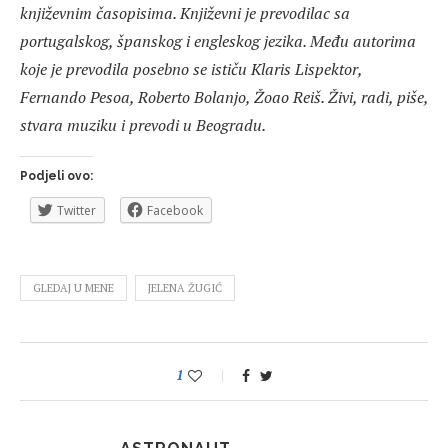
književnim časopisima. Književni je prevodilac sa
portugalskog, španskog i engleskog jezika. Među autorima
koje je prevodila posebno se ističu Klaris Lispektor,
Fernando Pesoa, Roberto Bolanjo, Žoao Reiš. Živi, radi, piše,
stvara muziku i prevodi u Beogradu.
Podjeli ovo:
Twitter
Facebook
GLEDAJ U MENE
JELENA ŽUGIĆ
1