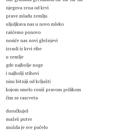
njegova zrna od krvi
prave mladu zemlju
uljuljkava nas u novo mleko
rašćemo ponovo
nosiće nas novi gležnjevi
izrasli iz krvi ribe
u zemlje
gde najbolje noge
i najbolji stihovi
nisu bitniji od krljušti
kojom smelo roniš pravom prilikom
čim se rascveta
doručkuješ
mažeš puter
možda je sve počelo