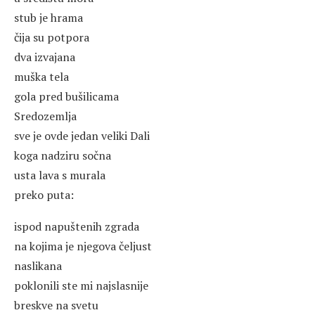
stub je hrama
čija su potpora
dva izvajana
muška tela
gola pred bušilicama
Sredozemlja
sve je ovde jedan veliki Dali
koga nadziru sočna
usta lava s murala
preko puta:
ispod napuštenih zgrada
na kojima je njegova čeljust
naslikana
poklonili ste mi najslasnije
breskve na svetu