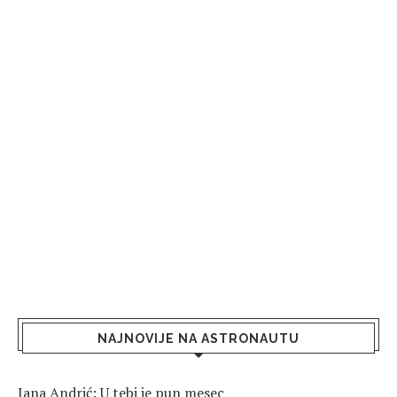
NAJNOVIJE NA ASTRONAUTU
Jana Andrić: U tebi je pun mesec