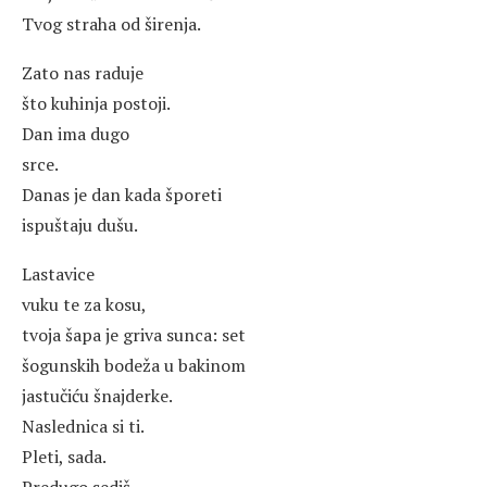
Tvog straha od širenja.
Zato nas raduje
što kuhinja postoji.
Dan ima dugo
srce.
Danas je dan kada šporeti
ispuštaju dušu.
Lastavice
vuku te za kosu,
tvoja šapa je griva sunca: set
šogunskih bodeža u bakinom
jastučiću šnajderke.
Naslednica si ti.
Pleti, sada.
Predugo sediš