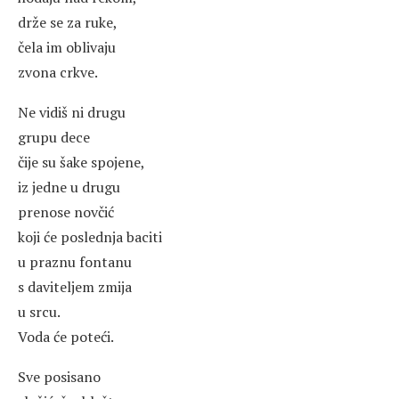
drže se za ruke,
čela im oblivaju
zvona crkve.
Ne vidiš ni drugu
grupu dece
čije su šake spojene,
iz jedne u drugu
prenose novčić
koji će poslednja baciti
u praznu fontanu
s daviteljem zmija
u srcu.
Voda će poteći.
Sve posisano