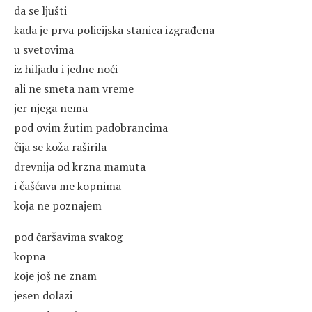
da se ljušti
kada je prva policijska stanica izgrađena
u svetovima
iz hiljadu i jedne noći
ali ne smeta nam vreme
jer njega nema
pod ovim žutim padobrancima
čija se koža raširila
drevnija od krzna mamuta
i čašćava me kopnima
koja ne poznajem
pod čaršavima svakog
kopna
koje još ne znam
jesen dolazi