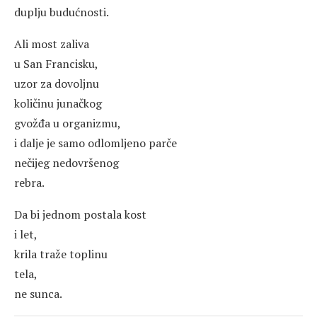
duplju budućnosti.
Ali most zaliva
u San Francisku,
uzor za dovoljnu
količinu junačkog
gvožđa u organizmu,
i dalje je samo odlomljeno parče
nečijeg nedovršenog
rebra.
Da bi jednom postala kost
i let,
krila traže toplinu
tela,
ne sunca.