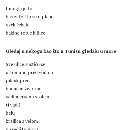
I mogla je to
baš zato što su u plehu
uvek čekale
bakine tople kiflice.
Gledaj u nekoga kao što u Tunisu gledaju u more
Sve ulice sustiču se
u komunu pred vodom
piknik pred
budućim životima
vadim crvenu stolicu
ti vadiš
belu
kraljica s velom
u središtu mora