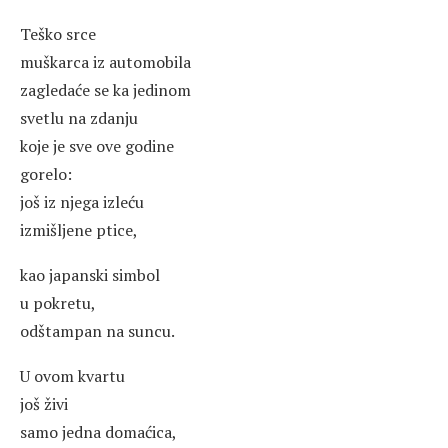
Teško srce
muškarca iz automobila
zagledaće se ka jedinom
svetlu na zdanju
koje je sve ove godine
gorelo:
još iz njega izleću
izmišljene ptice,
kao japanski simbol
u pokretu,
odštampan na suncu.
U ovom kvartu
još živi
samo jedna domaćica,