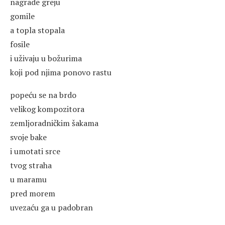
nagrade greju
gomile
a topla stopala
fosile
i uživaju u božurima
koji pod njima ponovo rastu
popeću se na brdo
velikog kompozitora
zemljoradničkim šakama
svoje bake
i umotati srce
tvog straha
u maramu
pred morem
uvezaću ga u padobran