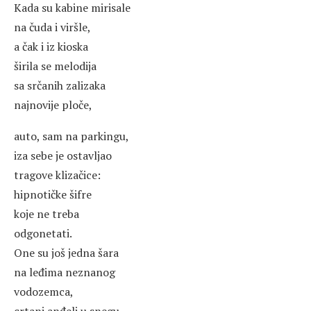
Kada su kabine mirisale
na čuda i viršle,
a čak i iz kioska
širila se melodija
sa srčanih zalizaka
najnovije ploče,
auto, sam na parkingu,
iza sebe je ostavljao
tragove klizačice:
hipnotičke šifre
koje ne treba
odgonetati.
One su još jedna šara
na leđima neznanog
vodozemca,
crtani anđeli u snegu,