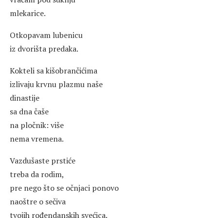
mlekarice.
Otkopavam lubenicu
iz dvorišta predaka.
Kokteli sa kišobrančićima
izlivaju krvnu plazmu naše
dinastije
sa dna čaše
na pločnik: više
nema vremena.
Vazdušaste prstiće
treba da rodim,
pre nego što se očnjaci ponovo
naoštre o sečiva
tvojih rođendanskih svećica.