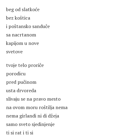
beg od slatkoće
bez koštica
i poštansko sanduče
sa nacrtanom
kapijom u nove
svetove
tvoje telo proriče
porodicu
pred pučinom
usta drvoreda
slivaju se na pravo mesto
na ovom moru roštilja nema
nema girlandi ni di džeja
samo sveto sjedinjenje
ti si rat i ti si