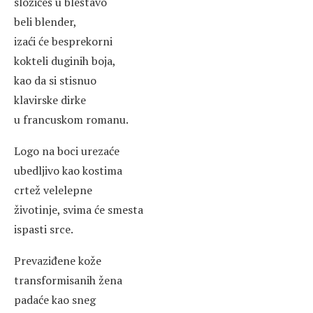
složićeš u bleštavo
beli blender,
izaći će besprekorni
kokteli duginih boja,
kao da si stisnuo
klavirske dirke
u francuskom romanu.
Logo na boci urezaće
ubedljivo kao kostima
crtež velelepne
životinje, svima će smesta
ispasti srce.
Prevaziđene kože
transformisanih žena
padaće kao sneg