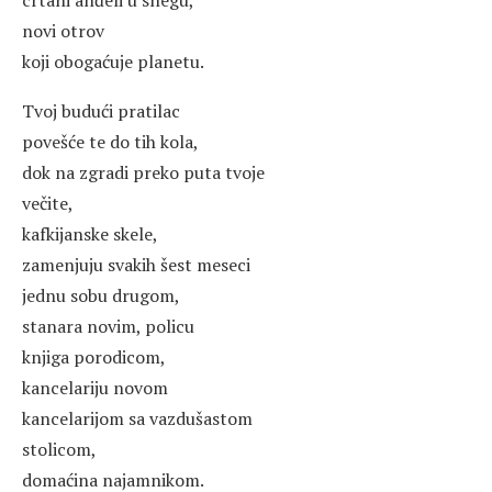
novi otrov
koji obogaćuje planetu.
Tvoj budući pratilac
povešće te do tih kola,
dok na zgradi preko puta tvoje
večite,
kafkijanske skele,
zamenjuju svakih šest meseci
jednu sobu drugom,
stanara novim, policu
knjiga porodicom,
kancelariju novom
kancelarijom sa vazdušastom
stolicom,
domaćina najamnikom.