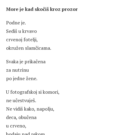
More je kad skočiš kroz prozor
Podne je.
Sediš u krvavo
crvenoj fotelji,
okružen slamčicama.
Svaka je prikačena
za nutrinu
po jedne žene.
U fotografskoj si komori,
ne učestvuješ.
Ne vidiš kako, napolju,
deca, obučena
u crveno,
hodaju nad rekom,