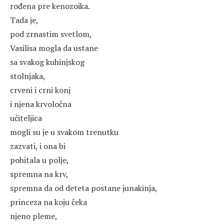
rođena pre kenozoika.
Tada je,
pod zrnastim svetlom,
Vasilisa mogla da ustane
sa svakog kuhinjskog
stolnjaka,
crveni i crni konj
i njena krvoločna
učiteljica
mogli su je u svakom trenutku
zazvati, i ona bi
pohitala u polje,
spremna na krv,
spremna da od deteta postane junakinja,
princeza na koju čeka
njeno pleme,