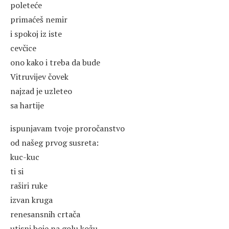
poleteće
primaćeš nemir
i spokoj iz iste
cevčice
ono kako i treba da bude
Vitruvijev čovek
najzad je uzleteo
sa hartije
ispunjavam tvoje proročanstvo
od našeg prvog susreta:
kuc-kuc
ti si
raširi ruke
izvan kruga
renesansnih crtača
utisni boje na golu kožu