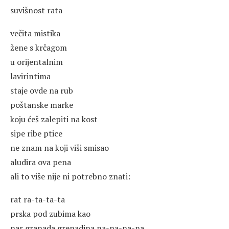
suvišnost rata
večita mistika
žene s krčagom
u orijentalnim
lavirintima
staje ovde na rub
poštanske marke
koju ćeš zalepiti na kost
sipe ribe ptice
ne znam na koji viši smisao
aludira ova pena
ali to više nije ni potrebno znati:
rat ra-ta-ta-ta
prska pod zubima kao
nar granada grenadina na-na-na-na