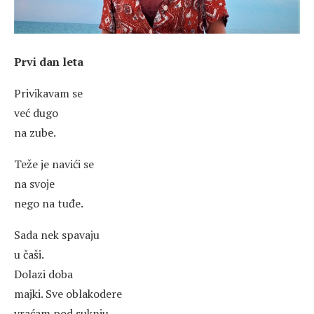
Prvi dan leta
Privikavam se
već dugo
na zube.
Teže je navići se
na svoje
nego na tuđe.
Sada nek spavaju
u čaši.
Dolazi doba
majki. Sve oblakodere
vraćam pod suknju