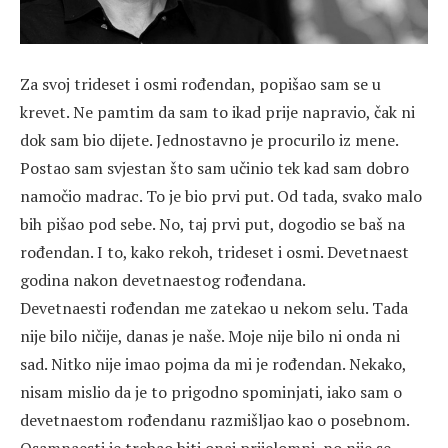
Za svoj trideset i osmi rođendan, popišao sam se u
krevet. Ne pamtim da sam to ikad prije napravio, čak ni
dok sam bio dijete. Jednostavno je procurilo iz mene.
Postao sam svjestan što sam učinio tek kad sam dobro
namočio madrac. To je bio prvi put. Od tada, svako malo
bih pišao pod sebe. No, taj prvi put, dogodio se baš na
rođendan. I to, kako rekoh, trideset i osmi. Devetnaest
godina nakon devetnaestog rođendana.
Devetnaesti rođendan me zatekao u nekom selu. Tada
nije bilo ničije, danas je naše. Moje nije bilo ni onda ni
sad. Nitko nije imao pojma da mi je rođendan. Nekako,
nisam mislio da je to prigodno spominjati, iako sam o
devetnaestom rođendanu razmišljao kao o posebnom.