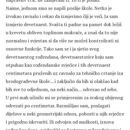
napravio? O.K. ne zamjeram ti. To ti je posao.
Naime, jednom smo se napili poslije škole. Netko je
izvukao ravnalo i rekao da izmjerimo čiji je veći. Ja sam
izmjerio devetnaest. Svašta ti padne na pamet dok ležiš
u krevetu obliven toplinom mokraće, a znaš da to nije
normalno i svjestan si da više ne možeš kontrolirati ni
osnovne funkcije. Tako sam se i ja sjetio svog
devetnaestog rođendana, devetnaestorice koju sam
otpuhao kao rođendanske svjećice i tih devetnaest
centimetara pruženih uz ravnalo za tehničko crtanje iza
brodograđevne škole… i zaključio da bih si olakšao kad
bih sve to odjednom, na neki način… odrezao od sebe.
U prvi mah učinilo mi se primjerenim za svakog ubijenog
odrezati po centimetar. Razmišljao sam, poslagati
dijelove u neki geometrijski odnos, pobosti u njih svjećice
i prigodno iskrvariti. Ili odvojen od muškosti, iznova