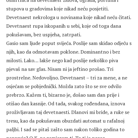
osmrtnica na devetnaest zidova, ograda, portuna i
stupova u gradovima koje nikad neću posjetiti.
Devetnaest nekrologa u novinama koje nikad neću čitati.
Devetnaest rupa iskopanih u sebi, koje od toga dana
pokušavam, bez uspjeha, zatrpati.
Gasio sam ljude poput svijeća. Poslije sam skidao odjeću s
njih, kao da odmotavam poklone. Dominantno i bez
milosti. Lako… lakše nego kad poslije nekoliko piva
pjevaš na sav glas. Nisam ni ja jeftino prošao. Tri
prostrelne. Nedovoljno. Devetnaest – tri za mene, a ne
osjećam se pobjednički. Možda zato što se sve odvilo
prebrzo. Kažem ti, bizarno je, došao sam dan prije i
otišao dan kasnije. Od tada, svakog rođendana, iznova
proživljavam taj devetnaesti. Dlanovi mi bride, a ruke se
tresu, kao da pokušavam obuzdati automat u rafalnoj
paljbi. I sad se pitaš zašto sam nakon toliko godina to