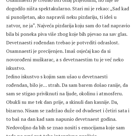
Osamnaesti je trebao biti onaj prijelomni, no nije se
dogodilo ništa spektakularno. Stari mi je rekao: „Sad kad
si punoljetan, ako napraviš neku pizdariju, ti ideš u
zatvor, ne ja“. Najveća pizdarija koju sam do tad napravio
bila bi poneka piva više zbog koje bih pjevao na sav glas.
Devetnaesti rođendan trebao je potvrditi odraslost.
Osamnaesti je precijenjen. Imaš osjećaj kao da si
novorođeni muškarac, a s devetnaestim tu je već neko
iskustvo.
Jedino iskustvo s kojim sam ušao u devetnaesti
rođendan, bilo je… strah. Da sam barem došao ranije, da
sam se stigao priviknuti na ljude, okolinu i atmosferu.
Obukli su me tek dan prije, a skinuli dan kasnije. Da,
bizarno. Nisam se zadržao duže od dvadeset i četiri sata i
to baš na dan kad sam napunio devetnaest godina.
Nedovoljno da bih se znao nositi s emocijama koje sam