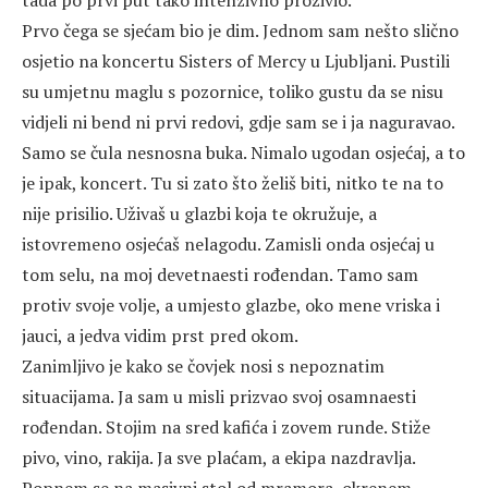
tada po prvi put tako intenzivno proživio.
Prvo čega se sjećam bio je dim. Jednom sam nešto slično
osjetio na koncertu Sisters of Mercy u Ljubljani. Pustili
su umjetnu maglu s pozornice, toliko gustu da se nisu
vidjeli ni bend ni prvi redovi, gdje sam se i ja naguravao.
Samo se čula nesnosna buka. Nimalo ugodan osjećaj, a to
je ipak, koncert. Tu si zato što želiš biti, nitko te na to
nije prisilio. Uživaš u glazbi koja te okružuje, a
istovremeno osjećaš nelagodu. Zamisli onda osjećaj u
tom selu, na moj devetnaesti rođendan. Tamo sam
protiv svoje volje, a umjesto glazbe, oko mene vriska i
jauci, a jedva vidim prst pred okom.
Zanimljivo je kako se čovjek nosi s nepoznatim
situacijama. Ja sam u misli prizvao svoj osamnaesti
rođendan. Stojim na sred kafića i zovem runde. Stiže
pivo, vino, rakija. Ja sve plaćam, a ekipa nazdravlja.