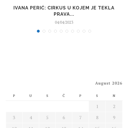
“
IVANA PERIĆ: CIRKUS U KOJEM JE TEKLA
PRAVA...
04/04/2023
August 2026
P
U
S
Č
P
S
N
1
2
3
4
5
6
7
8
9