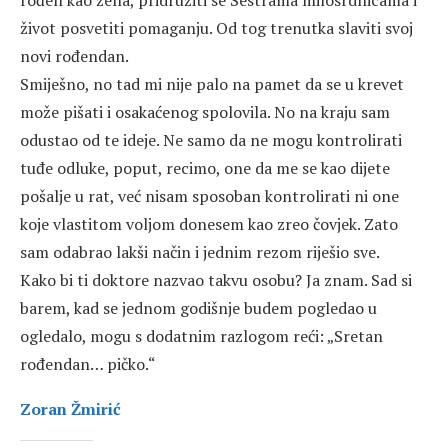
rođen kao žena, pridružiti se Sestrama milosrdnicama i
život posvetiti pomaganju. Od tog trenutka slaviti svoj
novi rođendan.
Smiješno, no tad mi nije palo na pamet da se u krevet
može pišati i osakaćenog spolovila. No na kraju sam
odustao od te ideje. Ne samo da ne mogu kontrolirati
tuđe odluke, poput, recimo, one da me se kao dijete
pošalje u rat, već nisam sposoban kontrolirati ni one
koje vlastitom voljom donesem kao zreo čovjek. Zato
sam odabrao lakši način i jednim rezom riješio sve.
Kako bi ti doktore nazvao takvu osobu? Ja znam. Sad si
barem, kad se jednom godišnje budem pogledao u
ogledalo, mogu s dodatnim razlogom reći: „Sretan
rođendan… pičko.“
Zoran Žmirić