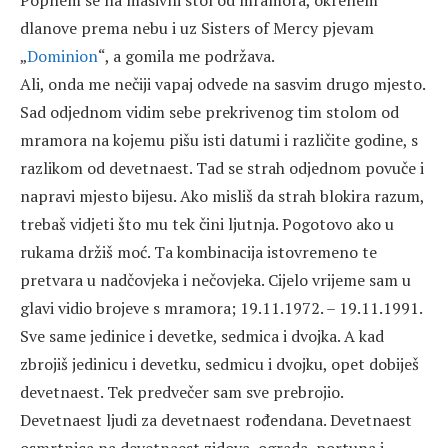
Popnem se na masivni stol od mramora, okrenem
dlanove prema nebu i uz Sisters of Mercy pjevam
„
Dominion
“, a gomila me podržava.
Ali, onda me nečiji vapaj odvede na sasvim drugo mjesto.
Sad odjednom vidim sebe prekrivenog tim stolom od
mramora na kojemu pišu isti datumi i različite godine, s
razlikom od devetnaest. Tad se strah odjednom povuče i
napravi mjesto bijesu. Ako misliš da strah blokira razum,
trebaš vidjeti što mu tek čini ljutnja. Pogotovo ako u
rukama držiš moć. Ta kombinacija istovremeno te
pretvara u nadčovjeka i nečovjeka. Cijelo vrijeme sam u
glavi vidio brojeve s mramora; 19.11.1972. – 19.11.1991.
Sve same jedinice i devetke, sedmica i dvojka. A kad
zbrojiš jedinicu i devetku, sedmicu i dvojku, opet dobiješ
devetnaest. Tek predvečer sam sve prebrojio.
Devetnaest ljudi za devetnaest rođendana. Devetnaest