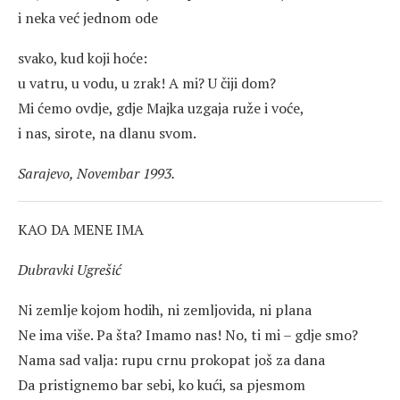
i neka već jednom ode
svako, kud koji hoće:
u vatru, u vodu, u zrak! A mi? U čiji dom?
Mi ćemo ovdje, gdje Majka uzgaja ruže i voće,
i nas, sirote, na dlanu svom.
Sarajevo, Novembar 1993.
KAO DA MENE IMA
Dubravki Ugrešić
Ni zemlje kojom hodih, ni zemljovida, ni plana
Ne ima više. Pa šta? Imamo nas! No, ti mi – gdje smo?
Nama sad valja: rupu crnu prokopat još za dana
Da pristignemo bar sebi, ko kući, sa pjesmom