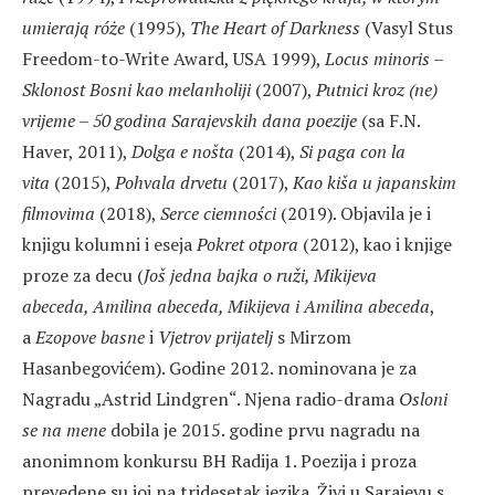
umierają róże
(1995),
The Heart of Darkness
(Vasyl Stus
Freedom-to-Write Award, USA 1999),
Locus minoris –
Sklonost Bosni kao melanholiji
(2007),
Putnici kroz (ne)
vrijeme – 50 godina Sarajevskih dana poezije
(sa F.N.
Haver, 2011),
Dolga e nošta
(2014),
Si paga con la
vita
(2015),
Pohvala drvetu
(2017),
Kao kiša u japanskim
filmovima
(2018),
Serce ciemności
(2019). Objavila je i
knjigu kolumni i eseja
Pokret otpora
(2012), kao i knjige
proze za decu (
Još jedna bajka o ruži, Mikijeva
abeceda, Amilina abeceda, Mikijeva i Amilina abeceda
,
a
Ezopove basne
i
Vjetrov prijatelj
s Mirzom
Hasanbegovićem). Godine 2012. nominovana je za
Nagradu „Astrid Lindgren“. Njena radio-drama
Osloni
se
na mene
dobila je 2015. godine prvu nagradu na
anonimnom konkursu BH Radija 1. Poezija i proza
prevedene su joj na tridesetak jezika. Živi u Sarajevu s