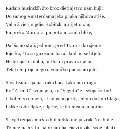
Rudara husinskih što kroz djetinjstvo nam huji:
Do samog Amsterdama jeka pijuka njihova stiže.
Valja živjeti nigdje. Hobitski uprijet u oluji,
Pa preko Mordora, pa potom Usudu bliže,
Da bismo stali, jednom, pred Tvorca, ko sjeme
Rijetko, što su ga osioni bacali kud im se htjelo,
Ne birajuć ni doba, ni tlo, ni pravo vrijeme.
Tek tren prije nego u vojničko padosmo jelo
Shvatismo čija nas ruka baca kako mu drago
Ko “Začin C” svom jelu, ko “Vegetu” za svoju čorbu!
U kofer, s rubljem, stisnusmo jezik, jedino dušino blago,
I slike roditeljske, i dječje, te krenusmo u borbu
Sa vjetrenjačama što holandski melju zrak. No, bolje
To neg na brata, na prijatelja, cijevi jezika svog ciljati