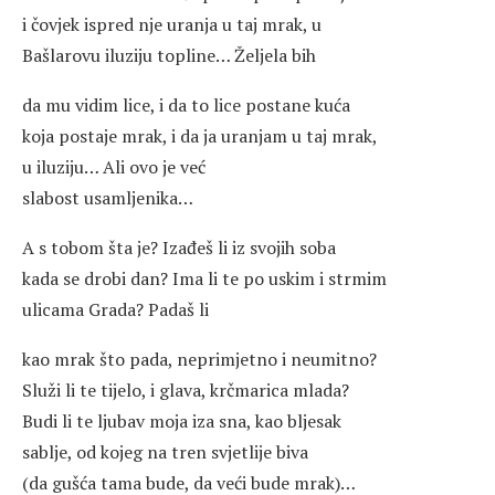
i čovjek ispred nje uranja u taj mrak, u
Bašlarovu iluziju topline… Željela bih
da mu vidim lice, i da to lice postane kuća
koja postaje mrak, i da ja uranjam u taj mrak,
u iluziju… Ali ovo je već
slabost usamljenika…
A s tobom šta je? Izađeš li iz svojih soba
kada se drobi dan? Ima li te po uskim i strmim
ulicama Grada? Padaš li
kao mrak što pada, neprimjetno i neumitno?
Služi li te tijelo, i glava, krčmarica mlada?
Budi li te ljubav moja iza sna, kao bljesak
sablje, od kojeg na tren svjetlije biva
(da gušća tama bude, da veći bude mrak)…