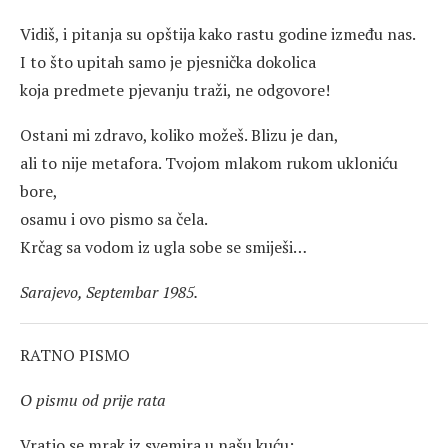
Vidiš, i pitanja su opštija kako rastu godine između nas.
I to što upitah samo je pjesnička dokolica
koja predmete pjevanju traži, ne odgovore!
Ostani mi zdravo, koliko možeš. Blizu je dan,
ali to nije metafora. Tvojom mlakom rukom ukloniću
bore,
osamu i ovo pismo sa čela.
Krčag sa vodom iz ugla sobe se smiješi…
Sarajevo, Septembar 1985.
RATNO PISMO
O pismu od prije rata
Vratio se mrak iz svemira u našu kuću: