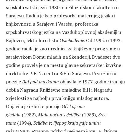
srpskohrvatski jezik 1980. na Filozofskom fakultetu u
Sarajevu. Radila je kao profesorka maternjeg jezika i
književnosti u Sarajevu i Varešu, profesorka
srpskohrvatskog jezika na Vazduhoplovnoj akademiji u
Rajlovcu, lektorka u listu
Oslobođenje
. Od 1995. o 1992.
godine radila je kao urednica za književne programe u
sarajevskom Domu mladih na Skenderiji. Dvadeset dve
godine provela je na mestu glavne sekretarke i izvršne
direktorke P. E. N. centra BiH u Sarajevu. Prvu zbirku
poezije
Bal pod maskama
objavila je 1977. godine i za nju
dobila Nagradu Književne omladine BiH i Nagradu
Svjetlosti za najbolju prvu knjigu mladog autora.
Objavila je i zbirke poezije
Oči koje me
gledaju
(1982),
Mala noćna svjetiljka
(1989),
Srce
tame
(1994),
Selidba iz lijepog kraja gdje umiru
ruže
(1994),
Przeprowadzka ź pięknego kraju, w którym