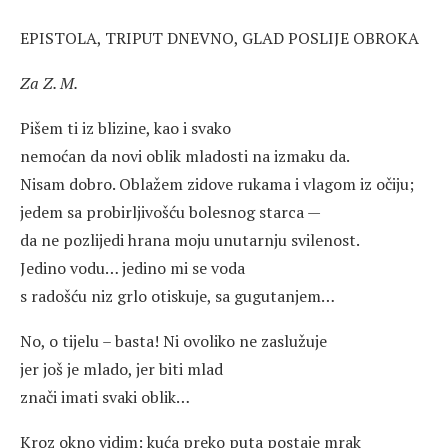
EPISTOLA, TRIPUT DNEVNO, GLAD POSLIJE OBROKA
Za Z. M.
Pišem ti iz blizine, kao i svako
nemoćan da novi oblik mladosti na izmaku da.
Nisam dobro. Oblažem zidove rukama i vlagom iz očiju;
jedem sa probirljivošću bolesnog starca —
da ne pozlijedi hrana moju unutarnju svilenost.
Jedino vodu… jedino mi se voda
s radošću niz grlo otiskuje, sa gugutanjem…
No, o tijelu – basta! Ni ovoliko ne zaslužuje
jer još je mlado, jer biti mlad
znači imati svaki oblik…
Kroz okno vidim: kuća preko puta postaje mrak