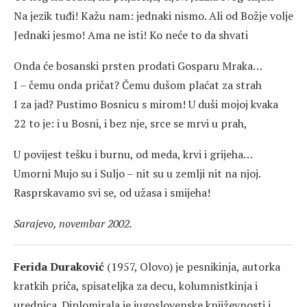
Na jezik tuđi! Kažu nam: jednaki nismo. Ali od Božje volje
Jednaki jesmo! Ama ne isti! Ko neće to da shvati
Onda će bosanski prsten prodati Gosparu Mraka…
I – čemu onda pričat? Čemu dušom plaćat za strah
I za jad? Pustimo Bosnicu s mirom! U duši mojoj kvaka
22 to je: i u Bosni, i bez nje, srce se mrvi u prah,
U povijest tešku i burnu, od meda, krvi i grijeha…
Umorni Mujo su i Suljo – nit su u zemlji nit na njoj.
Rasprskavamo svi se, od užasa i smijeha!
Sarajevo, novembar 2002.
Ferida Duraković
(1957, Olovo) je pesnikinja, autorka
kratkih priča, spisateljka za decu, kolumnistkinja i
urednica. Diplomirala je jugoslovenske književnosti i