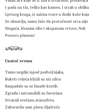
Vidim lice koje se iz sna u stvarnost preobraća
I pada na tlo, teško kao kamen. I strah u obliku
Ljetnog kruga, iz mirisa trave u dodir kože koja
Se obnavlja, samo laže da protočnost srca nije
Moguća. Hranim ribe i okopavam vrtove. Nek
Ponovo planem!
Unatoč svemu
Tamo negdje ispod podvožnjaka,
Buketi cvijeća klizili su niz ulicu
Raspadale su se fasade krutih
Zgrada i automobili su farovima
Stvarali svečanu atmosferu.
Zaboravila sam plavu šljašteću