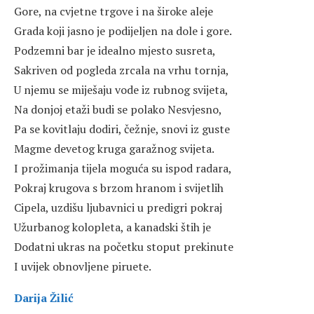
Gore, na cvjetne trgove i na široke aleje
Grada koji jasno je podijeljen na dole i gore.
Podzemni bar je idealno mjesto susreta,
Sakriven od pogleda zrcala na vrhu tornja,
U njemu se miješaju vode iz rubnog svijeta,
Na donjoj etaži budi se polako Nesvjesno,
Pa se kovitlaju dodiri, čežnje, snovi iz guste
Magme devetog kruga garažnog svijeta.
I prožimanja tijela moguća su ispod radara,
Pokraj krugova s brzom hranom i svijetlih
Cipela, uzdišu ljubavnici u predigri pokraj
Užurbanog kolopleta, a kanadski štih je
Dodatni ukras na početku stoput prekinute
I uvijek obnovljene piruete.
Darija Žilić