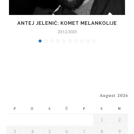
ANTEJ JELENIĆ: KOMET MELANKOLIJE
20/12/2020
August 2026
P
U
S
Č
P
S
N
1
2
3
4
5
6
7
8
9