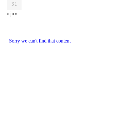
31
« jun