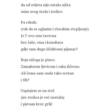
da od svijeta nije ostalo ništa
osim ovog stola i stolice.
Pa rekoh:
(tek da se oglasim i zlorabim strpljenje)
Je l’ ovo ona taverna
bez čaše, vina i konobara
gdje sam dugo iščekivani pijanac?
Boja ničega je plavo.
Zamahnem ljevicom i ruka iščezne.
Ali čemu sam onda tako sretan
i tih?
Uspinjem se na stol
(jer stolica je već nestala)
i pjevam kroz grlić