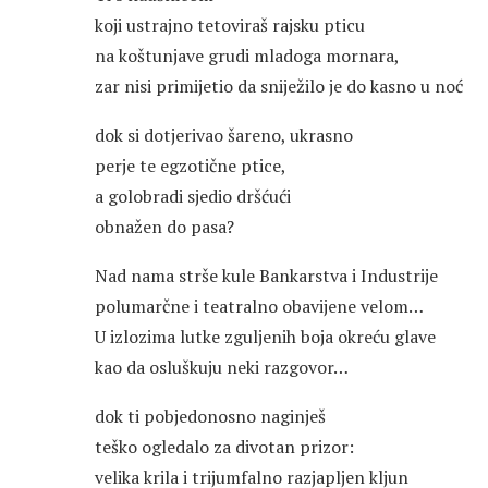
koji ustrajno tetoviraš rajsku pticu
na koštunjave grudi mladoga mornara,
zar nisi primijetio da sniježilo je do kasno u noć
dok si dotjerivao šareno, ukrasno
perje te egzotične ptice,
a golobradi sjedio dršćući
obnažen do pasa?
Nad nama strše kule Bankarstva i Industrije
polumarčne i teatralno obavijene velom…
U izlozima lutke zguljenih boja okreću glave
kao da osluškuju neki razgovor…
dok ti pobjedonosno naginješ
teško ogledalo za divotan prizor:
velika krila i trijumfalno razjapljen kljun