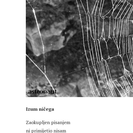
Izum ničega
Zaokupljen pisanjem
ni primijetio nisam