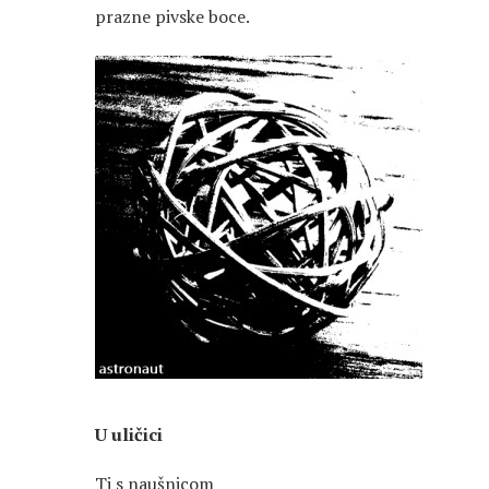
prazne pivske boce.
U uličici
Ti s naušnicom