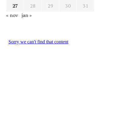
27
28
29
30
31
« nov
jan »