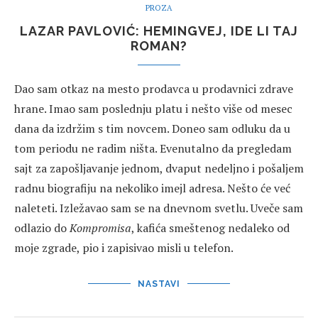
PROZA
LAZAR PAVLOVIĆ: HEMINGVEJ, IDE LI TAJ
ROMAN?
Dao sam otkaz na mesto prodavca u prodavnici zdrave
hrane. Imao sam poslednju platu i nešto više od mesec
dana da izdržim s tim novcem. Doneo sam odluku da u
tom periodu ne radim ništa. Evenutalno da pregledam
sajt za zapošljavanje jednom, dvaput nedeljno i pošaljem
radnu biografiju na nekoliko imejl adresa. Nešto će već
naleteti. Izležavao sam se na dnevnom svetlu. Uveče sam
odlazio do
Kompromisa
, kafića smeštenog nedaleko od
moje zgrade, pio i zapisivao misli u telefon.
NASTAVI