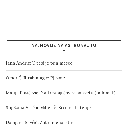
NAJNOVIJE NA ASTRONAUTU
Jana Andrić: U tebi je pun mesec
Omer Ć. Ibrahimagić: Pjesme
Matija Pavićević: Najtrezniji čovek na svetu (odlomak)
Snježana Vračar Mihelač: Srce na baterije
Damjana Savčić: Zabranjena istina