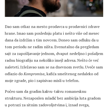
Dao sam otkaz na mesto prodavca u prodavnici zdrave
hrane. Imao sam poslednju platu i nešto više od mesec
dana da izdržim s tim novcem. Doneo sam odluku da u
tom periodu ne radim ništa. Evenutalno da pregledam
sajt za zapošljavanje jednom, dvaput nedeljno i pošaljem
radnu biografiju na nekoliko imejl adresa. Nešto će već
naleteti. Izležavao sam se na dnevnom svetlu. Uveče sam
odlazio do
Kompromisa
, kafića smeštenog nedaleko od
moje zgrade, pio i zapisivao misli u telefon.
Počeo sam da gradim kakvu-takvu romanesknu
strukturu. Nezaposlen mladić bez ambicija luta gradom
u potrazi za sitnim zadovoljstvima i, iznad svega,