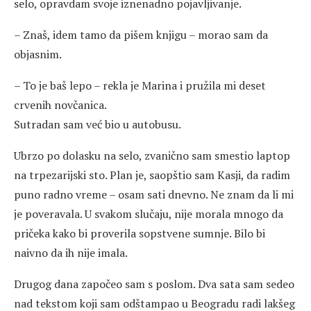
selo, opravdam svoje iznenadno pojavljivanje.
– Znaš, idem tamo da pišem knjigu – morao sam da
objasnim.
– To je baš lepo – rekla je Marina i pružila mi deset
crvenih novčanica.
Sutradan sam već bio u autobusu.
Ubrzo po dolasku na selo, zvanično sam smestio laptop
na trpezarijski sto. Plan je, saopštio sam Kasji, da radim
puno radno vreme – osam sati dnevno. Ne znam da li mi
je poveravala. U svakom slučaju, nije morala mnogo da
pričeka kako bi proverila sopstvene sumnje. Bilo bi
naivno da ih nije imala.
Drugog dana započeo sam s poslom. Dva sata sam sedeo
nad tekstom koji sam odštampao u Beogradu radi lakšeg