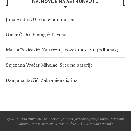
NAJNOVIJE NA ASTRONAUTU
Jana Andrić: U tebi je pun mesec
Omer Ć. Ibrahimagić: Pjesme
Matija Pavićević: Najtrezniji čovek na svetu (odlomak)
Snježana Vračar Mihelač: Srce na baterije
Damjana Savčić: Zabranjena istina
@2019 - beta.astronaut.ba. Korišćenje materijala dozvoljeno je samo uz dozvolu
administratora sajta. Svo pravo na slike i tekst pripadaju portalu.