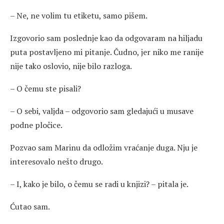
– Ne, ne volim tu etiketu, samo pišem.
Izgovorio sam poslednje kao da odgovaram na hiljadu
puta postavljeno mi pitanje. Čudno, jer niko me ranije
nije tako oslovio, nije bilo razloga.
– O čemu ste pisali?
– O sebi, valjda – odgovorio sam gledajući u musave
podne pločice.
Pozvao sam Marinu da odložim vraćanje duga. Nju je
interesovalo nešto drugo.
– I, kako je bilo, o čemu se radi u knjizi? – pitala je.
Ćutao sam.