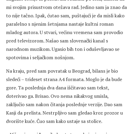
mi svojim prisustvom otežava rad. Jedino sam ja znao da
to nije tačno. Ipak, ćutao sam, puštajući je da misli kako
paralelno s njenim šetnjama nastaje kultni roman
mladog autora. U stvari, većinu vremena sam provodio
pred televizorom. Našao sam slovenački kanal s
narodnom muzikom. Ugasio bih ton i oduševljavao se
spotovima i seljačkom nošnjom.
Na kraju, pred sam povratak u Beograd, bilans je bio
sledeći – trideset strana A4 formata. Moglo je da bude
gore. Ta poslednja dva dana iščitavao sam tekst,
doterivao ga. Brisao. Ovo nema nikakvog smisla,
zaključio sam nakon čitanja poslednje verzije. Dao sam
Kasji da prelista. Nestrpljivo sam gledao kroz prozor u
dvorište kuće. Čuo sam kako ustaje sa stolice.