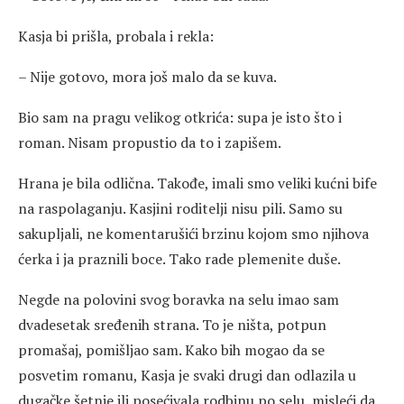
Kasja bi prišla, probala i rekla:
– Nije gotovo, mora još malo da se kuva.
Bio sam na pragu velikog otkrića: supa je isto što i
roman. Nisam propustio da to i zapišem.
Hrana je bila odlična. Takođe, imali smo veliki kućni bife
na raspolaganju. Kasjini roditelji nisu pili. Samo su
sakupljali, ne komentarušići brzinu kojom smo njihova
ćerka i ja praznili boce. Tako rade plemenite duše.
Negde na polovini svog boravka na selu imao sam
dvadesetak sređenih strana. To je ništa, potpun
promašaj, pomišljao sam. Kako bih mogao da se
posvetim romanu, Kasja je svaki drugi dan odlazila u
dugačke šetnje ili posećivala rodbinu po selu, misleći da