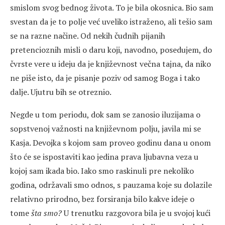
smislom svog bednog života. To je bila okosnica. Bio sam
svestan da je to polje već uveliko istraženo, ali tešio sam
se na razne načine. Od nekih čudnih pijanih
pretencioznih misli o daru koji, navodno, posedujem, do
čvrste vere u ideju da je književnost večna tajna, da niko
ne piše isto, da je pisanje poziv od samog Boga i tako
dalje. Ujutru bih se otreznio.
Negde u tom periodu, dok sam se zanosio iluzijama o
sopstvenoj važnosti na književnom polju, javila mi se
Kasja. Devojka s kojom sam proveo godinu dana u onom
što će se ispostaviti kao jedina prava ljubavna veza u
kojoj sam ikada bio. Iako smo raskinuli pre nekoliko
godina, održavali smo odnos, s pauzama koje su dolazile
relativno prirodno, bez forsiranja bilo kakve ideje o
tome
šta smo?
U trenutku razgovora bila je u svojoj kući