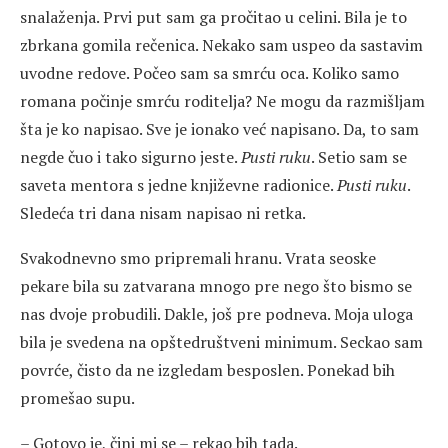
snalaženja. Prvi put sam ga pročitao u celini. Bila je to
zbrkana gomila rečenica. Nekako sam uspeo da sastavim
uvodne redove. Počeo sam sa smrću oca. Koliko samo
romana počinje smrću roditelja? Ne mogu da razmišljam
šta je ko napisao. Sve je ionako već napisano. Da, to sam
negde čuo i tako sigurno jeste.
Pusti ruku
. Setio sam se
saveta mentora s jedne književne radionice.
Pusti ruku
.
Sledeća tri dana nisam napisao ni retka.
Svakodnevno smo pripremali hranu. Vrata seoske
pekare bila su zatvarana mnogo pre nego što bismo se
nas dvoje probudili. Dakle, još pre podneva. Moja uloga
bila je svedena na opštedruštveni minimum. Seckao sam
povrće, čisto da ne izgledam besposlen. Ponekad bih
promešao supu.
– Gotovo je, čini mi se – rekao bih tada.