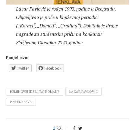
Lazar Pavlović je rođen 1993. godine u Beogradu.
Objavljivao je priče u književnoj periodici
(„Koraci“, „Dometi“, „Gradina“). Dobitnik je druge
nagrade za studentsku priču na konkursu
Službenog Glasnika 2020. godine.
Podjeli ovo:
Twitter
Facebook
HEMINGVEJ IDE LI TAJ ROMAN?
LAZAR PAVLOVIĆ
PPM ENKLAVA
2