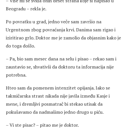
– Više mi se sviđa onih deset strana koje si napisao u
Beogradu – rekla je.
Po povratku u grad, jedno veče sam završio na
Urgentnom zbog povraćanja krvi. Danima sam rigao i
iziritirao grlo. Doktor me je zamolio da objasnim kako je
do toga došlo.
– Pa, bio sam mesec dana na selu i pisao – rekao sam i
zaustavio se, shvativši da doktoru ta informacija nije
potrebna.
Hteo sam da pomenem intenzitet opijanja. Iako se
takmičarska strast nikada nije javila između Kasje i
mene, i dremljivi posmatrač bi stekao utisak da
pokušavamo da nadmašimo jedno drugo u piću.
– Vi ste pisac? – pitao me je doktor.