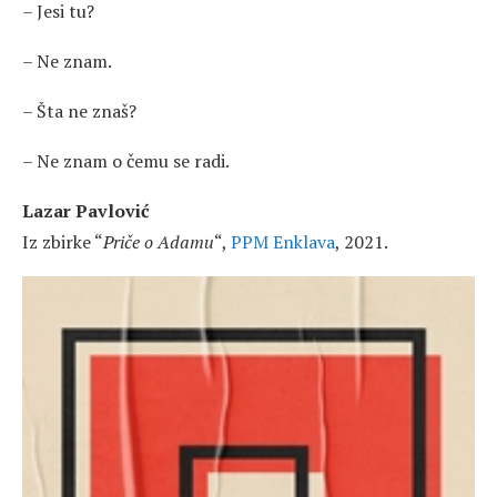
– Jesi tu?
– Ne znam.
– Šta ne znaš?
– Ne znam o čemu se radi.
Lazar Pavlović
Iz zbirke “
Priče o Adamu
“,
PPM Enklava
, 2021.