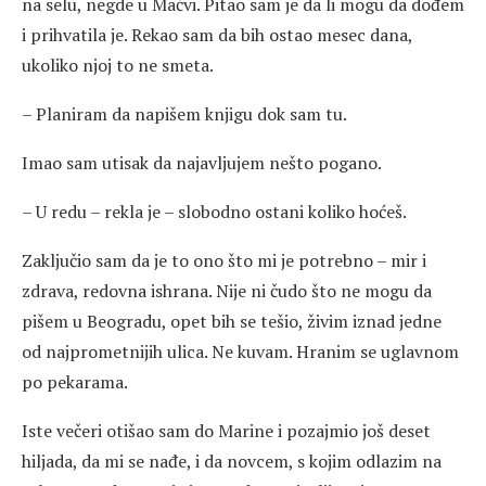
na selu, negde u Mačvi. Pitao sam je da li mogu da dođem
i prihvatila je. Rekao sam da bih ostao mesec dana,
ukoliko njoj to ne smeta.
– Planiram da napišem knjigu dok sam tu.
Imao sam utisak da najavljujem nešto pogano.
– U redu – rekla je – slobodno ostani koliko hoćeš.
Zaključio sam da je to ono što mi je potrebno – mir i
zdrava, redovna ishrana. Nije ni čudo što ne mogu da
pišem u Beogradu, opet bih se tešio, živim iznad jedne
od najprometnijih ulica. Ne kuvam. Hranim se uglavnom
po pekarama.
Iste večeri otišao sam do Marine i pozajmio još deset
hiljada, da mi se nađe, i da novcem, s kojim odlazim na