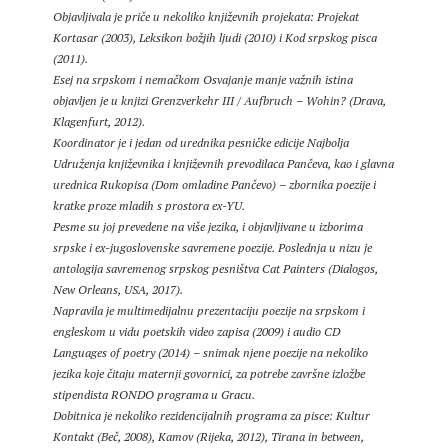
Objavljivala je priče u nekoliko književnih projekata: Projekat
Kortasar (2003), Leksikon božjih ljudi (2010) i Kod srpskog pisca
(2011).
Esej na srpskom i nemačkom Osvajanje manje važnih istina
objavljen je u knjizi Grenzverkehr III / Aufbruch – Wohin? (Drava,
Klagenfurt, 2012).
Koordinator je i jedan od urednika pesničke edicije Najbolja
Udruženja književnika i književnih prevodilaca Pančeva, kao i glavna
urednica Rukopisa (Dom omladine Pančevo) – zbornika poezije i
kratke proze mladih s prostora ex-YU.
Pesme su joj prevedene na više jezika, i objavljivane u izborima
srpske i ex-jugoslovenske savremene poezije. Poslednja u nizu je
antologija savremenog srpskog pesništva Cat Painters (Dialogos,
New Orleans, USA, 2017).
Napravila je multimedijalnu prezentaciju poezije na srpskom i
engleskom u vidu poetskih video zapisa (2009) i audio CD
Languages of poetry (2014) – snimak njene poezije na nekoliko
jezika koje čitaju maternji govornici, za potrebe završne izložbe
stipendista RONDO programa u Gracu.
Dobitnica je nekoliko rezidencijalnih programa za pisce: Kultur
Kontakt (Beč, 2008), Kamov (Rijeka, 2012), Tirana in between,