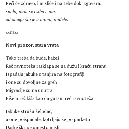
Reći će zdravo, i misliće i na tebe dok izgovara:
smiluj nam se i izbavi nas
od onoga što je u nama, anđele
.
Novi prozor, stara vrata
Tako treba da bude, kažeš
Reč ravnoteža rasklapa se na dužu i kraću stranu
Ispadaju jabuke s tanjira na fotografiji
i one su dovoljne za greh
Migracije su na unutra
Pišem reč kiša kao da gutam reč ravnoteža
Jabuke stružu želudac,
a one poispadale, kotrljaju se po parketu
Daske škripe umesto misli