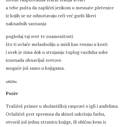
a tebe pušta da zaplićeš jezikom u mesnate pletenice
iz kojih se ne odmotavaju reči već gorki likeri
naknadnih saznanja
pogledaj taj svet te znamenitosti
što ti uvlače melanholiju u misli kao reumu u kosti
i uvek je zima dok u strujanju toplog vazduha sobe
iznenada obnavljaš svetove
moguće još samo u knjigama.
Poziv
Tražićeš primer u sholastičkoj raspravi o igli i anđelima
Ovlažićeš prst spremna da skineš uskršnju farbu,
otvoriš još jednu stranicu knjige, ili običnu kesu iz