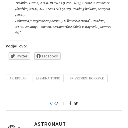
Traduki (Tirana, 2013), RONDO (Grac, 2014), Create in residence
(Švedska, 2014), AIR Krems NÖ (2019), Reading balkans, Sarajevo
(2020).
Dobitnica je nagrade za poeziju „Duškovićeva zvona“ (Pančevo,
2002). Za knjigu Pansion. Metamorfoze dobila je nagradu „Matićev
šal“.
Podjeli ovo:
Twitter
Facebook
ARHIPELAG
JASMINA TOPIĆ
PRIVREMENI BORAVAK
0
ASTRONAUT