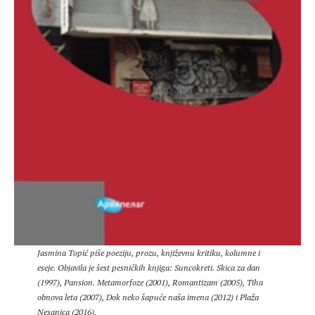
Jasmina Topić piše poeziju, prozu, književnu kritiku, kolumne i
eseje. Objavila je šest pesničkih knjiga: Suncokreti. Skica za dan
(1997), Pansion. Metamorfoze (2001), Romantizam (2005), Tiha
obnova leta (2007), Dok neko šapuće naša imena (2012) i Plaža
Nesanica (2016).