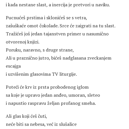
i kada nestane slast, a inercija je pretvori u naviku.
Pucnućeš prstima i sklonićeš se s vetra,
zašuškaće omot čokolade. Srce će zaigrati na tu slast.
Tražićeš još jedan tajanstven primer u nasumično
otvorenoj knjizi.
Poruku, naravno, s druge strane,
Ali u praznično jutro, bićeš nadglasana zveckanjem
escajga
i uzvišenim glasovima TV liturgije.
Poteći će krv iz prsta probodenog iglom
sa koje je upravo jedan anđeo, umoran, sleteo
i napustio raspravu željan profanog smeha.
Ali glas koji ćeš čuti,
neće biti sa nebesa, već iz slušalice