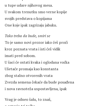
u tupe udare njihovog mesa.
U svakom trenutku smo verne kopije
svojih predstava o kopijama
One koje ipak zagrizaju jabuku.
Tako treba da bude, smiri se
To je samo novi prozor iako ćeš proći
kroz poznata vrata i isti ćeš vidik
imati pred sobom.
U šaci će ostati kvaka i oglodana voćka
Ušetaće promaja kao konstanta
zbog stalno otvorenih vrata
Zvezda semena čekaće da bude posađena
i nova ravnoteža uspostavljena, ipak
Vrag je odneo šalu, to znaš,
a ostavio tri tačke