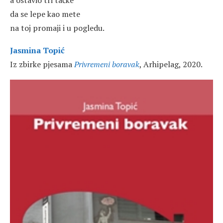
da se lepe kao mete
na toj promaji i u pogledu.
Jasmina Topić
Iz zbirke pjesama
Privremeni boravak
, Arhipelag, 2020.