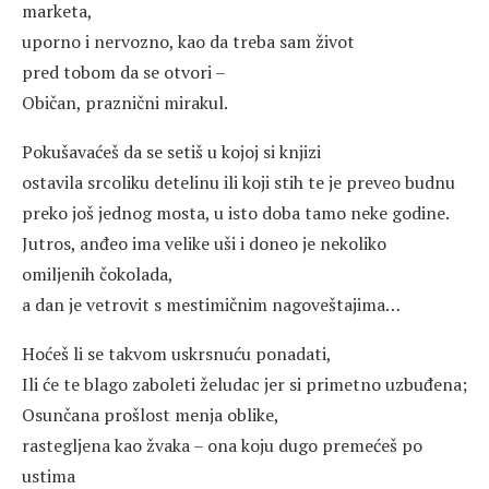
marketa,
uporno i nervozno, kao da treba sam život
pred tobom da se otvori –
Običan, praznični mirakul.
Pokušavaćeš da se setiš u kojoj si knjizi
ostavila srcoliku detelinu ili koji stih te je preveo budnu
preko još jednog mosta, u isto doba tamo neke godine.
Jutros, anđeo ima velike uši i doneo je nekoliko
omiljenih čokolada,
a dan je vetrovit s mestimičnim nagoveštajima…
Hoćeš li se takvom uskrsnuću ponadati,
Ili će te blago zaboleti želudac jer si primetno uzbuđena;
Osunčana prošlost menja oblike,
rastegljena kao žvaka – ona koju dugo premećeš po
ustima