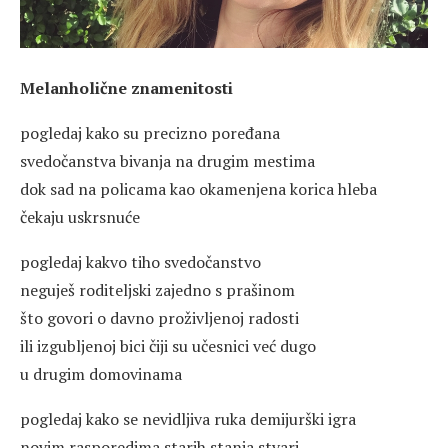
Melanholične znamenitosti
pogledaj kako su precizno poređana
svedočanstva bivanja na drugim mestima
dok sad na policama kao okamenjena korica hleba
čekaju uskrsnuće
pogledaj kakvo tiho svedočanstvo
neguješ roditeljski zajedno s prašinom
što govori o davno proživljenoj radosti
ili izgubljenoj bici čiji su učesnici već dugo
u drugim domovinama
pogledaj kako se nevidljiva ruka demijurški igra
novim rasporedima starih stanja stvari