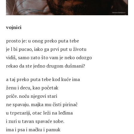
vojnici
prosto je: u onog preko puta tebe
je l bi pucao, iako ga prvi put u životu
vidiš, samo zato što vam je neko odozgo
rekao da ste jedno drugom dušmani?
a taj preko puta tebe kod kuće ima
ženu i decu, kao početak
priče. noću njegovi stari
ne spavaju. majka mu čisti pirinač
u trpezariji, otac leži na leđima
i zuri u tavan spavaće sobe.
ima i psa i mačku i pamuk