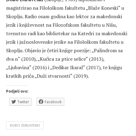
magistrirao na Filološkom fakultetu „Blaže Koneski“ u
Skoplju. Radio osam godina kao lektor za makedonski
jezik i književnost na Filozofskom fakultetu u Nišu,
trenutno radi kao bibliotekar na Katedri za makedonski
jezik i južnoslovenske jezike na Filološkom fakultetu u
Skoplju. Objavio je četiri knjige poezije: „Palindrom sa
dva n“ (2010), „Kućica za ptice selice“ (2013),
„Ljubavina“ (2016) i „Dedikar Ikaral“ (2017), te knjigu
kratkih priča „Duži stvarnosti“ (2019).
Podjeli ovo:
Twitter
Facebook
ĐOKO ZDRAVESKI