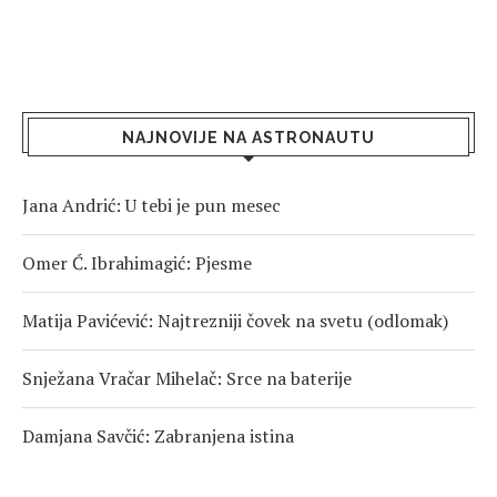
NAJNOVIJE NA ASTRONAUTU
Jana Andrić: U tebi je pun mesec
Omer Ć. Ibrahimagić: Pjesme
Matija Pavićević: Najtrezniji čovek na svetu (odlomak)
Snježana Vračar Mihelač: Srce na baterije
Damjana Savčić: Zabranjena istina