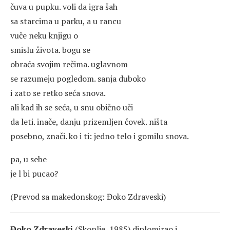
čuva u pupku. voli da igra šah
sa starcima u parku, a u rancu
vuče neku knjigu o
smislu života. bogu se
obraća svojim rečima. uglavnom
se razumeju pogledom. sanja duboko
i zato se retko seća snova.
ali kad ih se seća, u snu obično uči
da leti. inače, danju prizemljen čovek. ništa
posebno, znači. ko i ti: jedno telo i gomilu snova.
pa, u sebe
je l bi pucao?
(Prevod sa makedonskog: Đoko Zdraveski)
Đoko Zdraveski
(Skoplje, 1985) diplomirao i