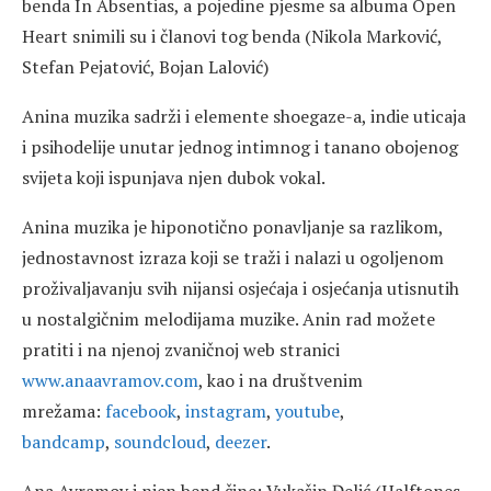
benda In Absentias, a pojedine pjesme sa albuma Open
Heart snimili su i članovi tog benda (Nikola Marković,
Stefan Pejatović, Bojan Lalović)
Anina muzika sadrži i elemente shoegaze-a, indie uticaja
i psihodelije unutar jednog intimnog i tanano obojenog
svijeta koji ispunjava njen dubok vokal.
Anina muzika je hiponotično ponavljanje sa razlikom,
jednostavnost izraza koji se traži i nalazi u ogoljenom
proživaljavanju svih nijansi osjećaja i osjećanja utisnutih
u nostalgičnim melodijama muzike. Anin rad možete
pratiti i na njenoj zvaničnoj web stranici
www.anaavramov.com
, kao i na društvenim
mrežama:
facebook
,
instagram
,
youtube
,
bandcamp
,
soundcloud
,
deezer
.
Ana Avramov i njen bend čine: Vukašin Đelić (Halftones,