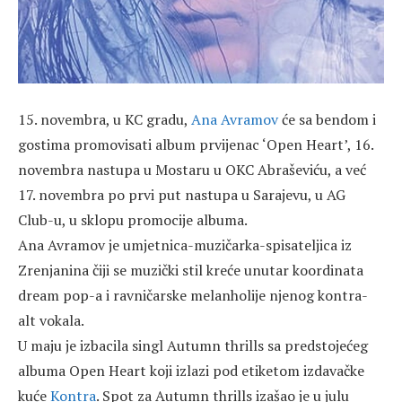
15. novembra, u KC gradu,
Ana Avramov
će sa bendom i
gostima promovisati album prvijenac ‘Open Heart’, 16.
novembra nastupa u Mostaru u OKC Abraševiću, a već
17. novembra po prvi put nastupa u Sarajevu, u AG
Club-u, u sklopu promocije albuma.
Ana Avramov je umjetnica-muzičarka-spisateljica iz
Zrenjanina čiji se muzički stil kreće unutar koordinata
dream pop-a i ravničarske melanholije njenog kontra-
alt vokala.
U maju je izbacila singl Autumn thrills sa predstojećeg
albuma Open Heart koji izlazi pod etiketom izdavačke
kuće
Kontra
. Spot za Autumn thrills izašao je u julu