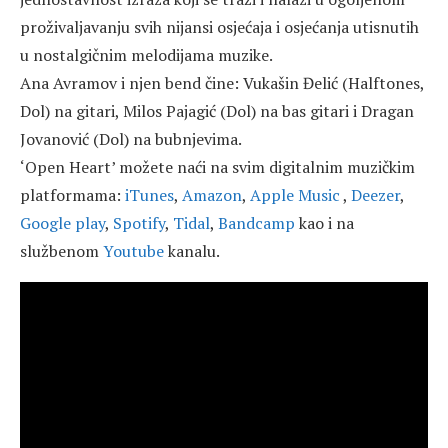
proživaljavanju svih nijansi osjećaja i osjećanja utisnutih
u nostalgičnim melodijama muzike.
Ana Avramov i njen bend čine: Vukašin Đelić (Halftones,
Dol) na gitari, Milos Pajagić (Dol) na bas gitari i Dragan
Jovanović (Dol) na bubnjevima.
‘Open Heart’ možete naći na svim digitalnim muzičkim
platformama:
iTunes
,
Amazon
,
Apple Music
,
Deezer
,
Google play
,
Spotify
,
Tidal
,
Bandcamp
kao i na
službenom
Youtube
kanalu.