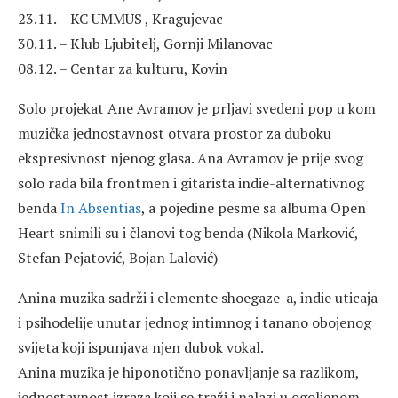
23.11. – KC UMMUS , Kragujevac
30.11. – Klub Ljubitelj, Gornji Milanovac
08.12. – Centar za kulturu, Kovin
Solo projekat Ane Avramov je prljavi svedeni pop u kom
muzička jednostavnost otvara prostor za duboku
ekspresivnost njenog glasa. Ana Avramov je prije svog
solo rada bila frontmen i gitarista indie-alternativnog
benda
In Absentias
, a pojedine pesme sa albuma Open
Heart snimili su i članovi tog benda (Nikola Marković,
Stefan Pejatović, Bojan Lalović)
Anina muzika sadrži i elemente shoegaze-a, indie uticaja
i psihodelije unutar jednog intimnog i tanano obojenog
svijeta koji ispunjava njen dubok vokal.
Anina muzika je hiponotično ponavljanje sa razlikom,
jednostavnost izraza koji se traži i nalazi u ogoljenom