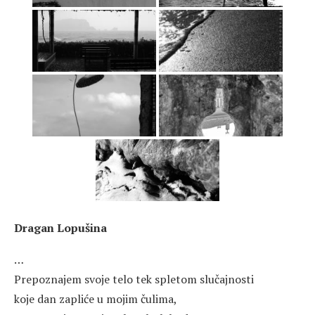
Dragan Lopušina
…
Prepoznajem svoje telo tek spletom slučajnosti
koje dan zapliće u mojim čulima,