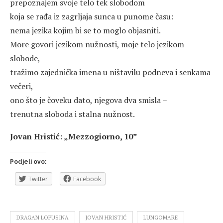
prepoznajem svoje telo tek slobodom
koja se rađa iz zagrljaja sunca u punome času:
nema jezika kojim bi se to moglo objasniti.
More govori jezikom nužnosti, moje telo jezikom
slobode,
tražimo zajednička imena u ništavilu podneva i senkama
večeri,
ono što je čoveku dato, njegova dva smisla –
trenutna sloboda i stalna nužnost.
Jovan Hristić: „Mezzogiorno, 10”
Podjeli ovo:
Twitter
Facebook
DRAGAN LOPUSINA
JOVAN HRISTIĆ
LUNGOMARE