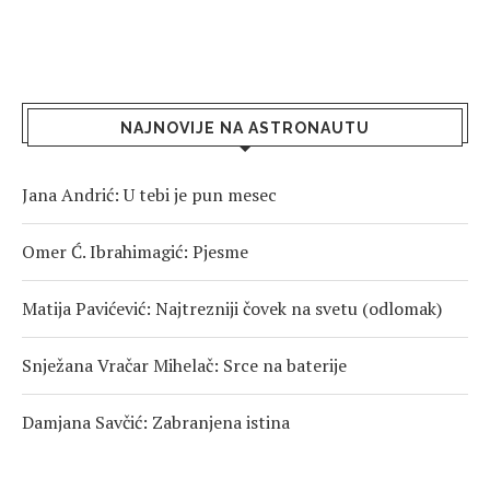
NAJNOVIJE NA ASTRONAUTU
Jana Andrić: U tebi je pun mesec
Omer Ć. Ibrahimagić: Pjesme
Matija Pavićević: Najtrezniji čovek na svetu (odlomak)
Snježana Vračar Mihelač: Srce na baterije
Damjana Savčić: Zabranjena istina